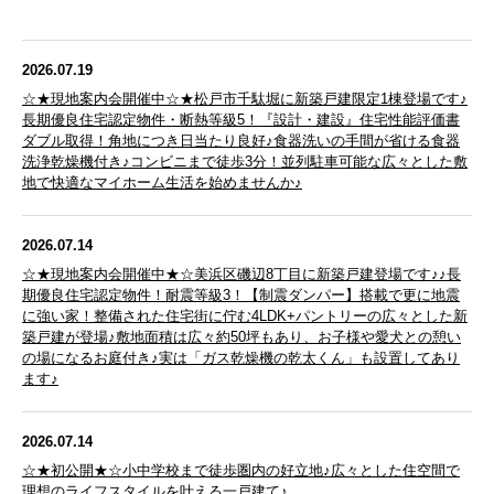
沖縄全域エリア
沖縄全域エリアの新築一戸建
2026.07.19
沖縄全域エリアの中古一戸建
沖縄全域エリアのマンション
☆★現地案内会開催中☆★松戸市千駄堀に新築戸建限定1棟登場です♪
沖縄全域エリアの土地
長期優良住宅認定物件・断熱等級5！『設計・建設』住宅性能評価書
ダブル取得！角地につき日当たり良好♪食器洗いの手間が省ける食器
洗浄乾燥機付き♪コンビニまで徒歩3分！並列駐車可能な広々とした敷
地で快適なマイホーム生活を始めませんか♪
お客様の声
2026.07.14
☆★現地案内会開催中★☆美浜区磯辺8丁目に新築戸建登場です♪♪長
期優良住宅認定物件！耐震等級3！【制震ダンパー】搭載で更に地震
全店舗営業社員募集！
に強い家！整備された住宅街に佇む4LDK+パントリーの広々とした新
築戸建が登場♪敷地面積は広々約50坪もあり、お子様や愛犬との憩い
の場になるお庭付き♪実は「ガス乾燥機の乾太くん」も設置してあり
ます♪
2026.07.14
☆★初公開★☆小中学校まで徒歩圏内の好立地♪広々とした住空間で
理想のライフスタイルを叶える一戸建て♪