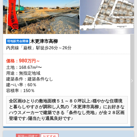
現地販売会情報
千葉本店
松戸支店
成田支店
木更津支店
東京支店
神奈川支店
沖縄支店
スタッフ紹介
木更津市高柳
現地販売会開催
内房線「巌根」駅徒歩
26
分～
26
分
千葉本店
松戸支店
成田支店
木更津支店
東京支店
神奈川支店
沖縄支店
980
価格：
万円～
土地：168.67m²〜
用途：無指定地域
売却査定
会社案内
建築条件：
建築条件なし
建ぺい率：60％
お問い合わせ
サイトマップ
容積率：150％
プライバシーポリシー
全区画ゆとりの敷地面積５１～８０坪以上♪穏やかな住環境
と暮らしやすさが調和し人気の「木更津市高柳」にお好きな
ハウスメーカーで建築できる「条件なし売地」が全２８区画
物件検索
登場です♪陽当たり通風良好です♪
新築一戸建
エリアから探す
新築一戸建て
おすすめ