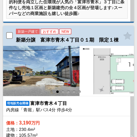
的利便を両立した住環境が人気の「富津市青木」３丁目に条
件なし売地１区画と新築建売の全４区画が登場します♪スー
パーなどの商業施設も嬉しい徒歩圏♪
新築一戸建て
おすすめ
NEW
新築分譲 富津市青木４丁目０１期 限定１棟
富津市青木４丁目
現地販売会開催
内房線「青堀」駅バス
4
分 停歩
4
分
3,190
価格：
万円
土地：230.4m²
建物：105.57m²