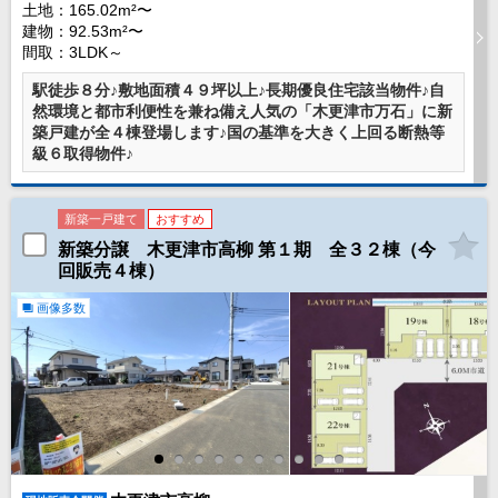
土地：165.02m²〜
沖縄全域エリア
建物：92.53m²〜
間取：3LDK～
沖縄全域エリアの新築一戸建
沖縄全域エリアの中古一戸建
駅徒歩８分♪敷地面積４９坪以上♪長期優良住宅該当物件♪自
沖縄全域エリアのマンション
然環境と都市利便性を兼ね備え人気の「木更津市万石」に新
沖縄全域エリアの土地
築戸建が全４棟登場します♪国の基準を大きく上回る断熱等
級６取得物件♪
お客様の声
新築一戸建て
おすすめ
新築分譲 木更津市高柳 第１期 全３２棟（今
回販売４棟）
全店舗営業社員募集！
画像多数