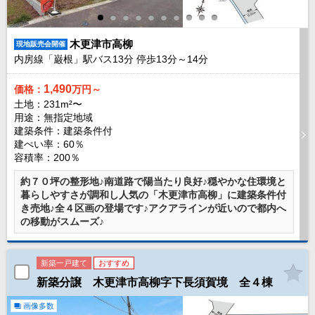
木更津市高柳
現地販売会開催
内房線「巌根」駅バス
13
分 停歩
13
分～
14
分
1,490
価格：
万円～
土地：231m²〜
用途：無指定地域
建築条件：
建築条件付
建ぺい率：60％
容積率：200％
約７０坪の整形地♪南道路で陽当たり良好♪穏やかな住環境と
暮らしやすさが調和し人気の「木更津市高柳」に建築条件付
き売地♪全４区画の登場です♪アクアラインが近いので都内へ
の移動がスムーズ♪
新築一戸建て
おすすめ
新築分譲 木更津市高柳字下長須賀境 全４棟
画像多数