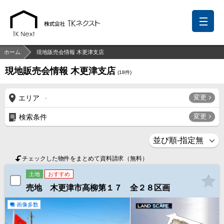
ホーム
現地販売会情報 木更津支店
現地販売会情報 木更津支店
(
18
件)
前回の履歴
検討リスト
保存した検索条件
変更
エリア
-
中国語での対応も可能です
変更
検索条件
お問い合わせ
営業メールは固くお断りします
チェックした物件をまとめて資料請求（無料）
お知らせ
土地
おすすめ
売地 木更津市高柳第１７ 全２８区画
千葉本店
松戸支店
成田支店
木更津支店
東京支店
神奈川支店
沖縄支店
画像多数