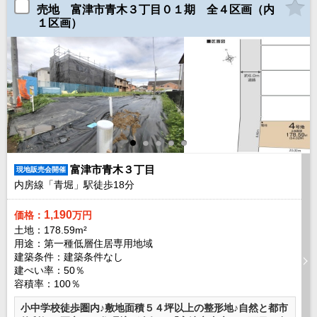
売地 富津市青木３丁目０１期 全４区画（内
１区画）
富津市青木３丁目
現地販売会開催
内房線「青堀」駅徒歩
18
分
1,190
価格：
万円
土地：178.59m²
用途：第一種低層住居専用地域
建築条件：
建築条件なし
建ぺい率：50％
容積率：100％
小中学校徒歩圏内♪敷地面積５４坪以上の整形地♪自然と都市