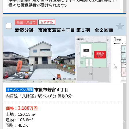
様々な優遇処置が受けられます♪
成田･銚子方面エリア
成田･銚子方面エリアの新築一戸建
成田･銚子方面エリアの中古一戸建
新築一戸建て
おすすめ
成田･銚子方面エリアのマンション
成田･銚子方面エリアの土地
新築分譲 市原市若宮４丁目 第１期 全２区画
四街道･佐倉･八千代方面エリア
四街道･佐倉･八千代方面エリアの新築一戸建
四街道･佐倉･八千代方面エリアの中古一戸建
四街道･佐倉･八千代方面エリアのマンション
四街道･佐倉･八千代方面エリアの土地
船橋･市川･浦安方面エリア
船橋･市川･浦安方面エリアの新築一戸建
船橋･市川･浦安方面エリアの中古一戸建
船橋･市川･浦安方面エリアのマンション
市原市若宮４丁目
オープンハウス開催
船橋･市川･浦安方面エリアの土地
内房線「八幡宿」駅バス
8
分 停歩
9
分
千葉市エリア
3,180
価格：
万円
千葉市エリアの新築一戸建
土地：120.13m²
千葉市エリアの中古一戸建
建物：106.6m²
千葉市エリアのマンション
間取：4LDK
千葉市エリアの土地