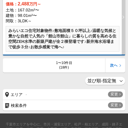
2,488
価格：
万円～
土地：167.02m²〜
建物：98.01m²〜
間取：3LDK～
みらいエコ住宅対象物件♪敷地面積５０坪以上♪温暖な気候と
豊かな自然で人気の「館山市館山」に暮らしの質を高める住
空間ZEH水準の新築戸建が全２棟登場です♪新井海水浴場ま
で徒歩３分♪お散歩感覚で海へ♪
1〜10件目
次へ
(18件)
変更
エリア
-
変更
検索条件
千葉市エリアを中心に、市川・浦安エリア、松戸・柏エリア、成田・銚子エ