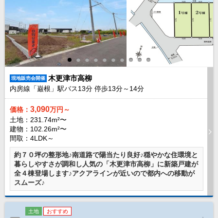
木更津市高柳
現地販売会開催
内房線「巌根」駅バス
13
分 停歩
13
分～
14
分
3,090
価格：
万円～
土地：231.74m²〜
建物：102.26m²〜
間取：4LDK～
約７０坪の整形地♪南道路で陽当たり良好♪穏やかな住環境と
暮らしやすさが調和し人気の「木更津市高柳」に新築戸建が
全４棟登場します♪アクアラインが近いので都内への移動が
スムーズ♪
土地
おすすめ