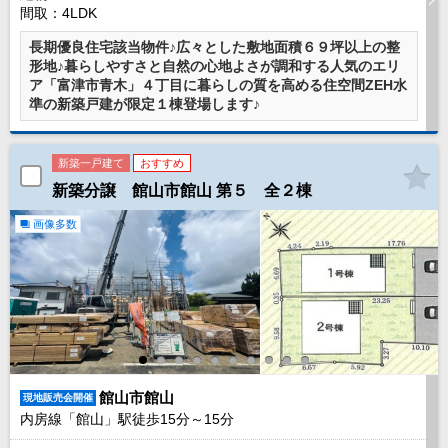
間取：4LDK
長期優良住宅該当物件♪広々とした敷地面積６９坪以上の整
形地♪暮らしやすさと自然の心地よさが調和する人気のエリ
ア「富津市青木」４丁目に暮らしの質を高める住空間ZEH水
準の新築戸建が限定１棟登場します♪
新築一戸建て
おすすめ
新築分譲 館山市館山 第５ 全２棟
画像多数
館山市館山
現地販売会開催
内房線「館山」駅徒歩
15
分～
15
分