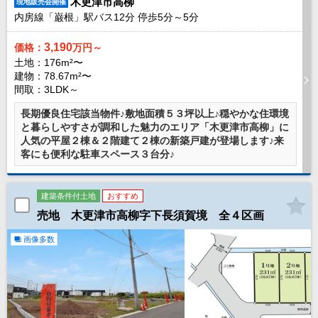
木更津市高柳
現地販売会開催
内房線「巌根」駅バス
12
分 停歩
5
分～
5
分
3,190
価格：
万円～
土地：176m²〜
建物：78.67m²〜
間取：3LDK～
長期優良住宅該当物件♪敷地面積５３坪以上♪穏やかな住環境
と暮らしやすさが調和した魅力のエリア「木更津市高柳」に
人気の平屋２棟＆２階建て２棟の新築戸建が登場します♪来
客にも便利な駐車スペース３台分♪
建築条件付土地
おすすめ
売地 木更津市高柳字下長須賀境 全４区画
画像多数