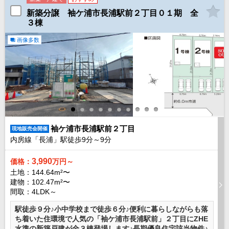
路線から探す
新築分譲 袖ケ浦市長浦駅前２丁目０１期 全
３棟
中古一戸建
エリアから探す
画像多数
路線から探す
マンション
エリアから探す
路線から探す
土 地
エリアから探す
路線から探す
袖ケ浦市長浦駅前２丁目
現地販売会開催
内房線「長浦」駅徒歩
9
分～
9
分
3,990
価格：
万円～
エリアから物件検索
土地：144.64m²〜
建物：102.47m²〜
松戸･柏方面エリア
間取：4LDK～
松戸･柏方面エリアの新築一戸建
松戸･柏方面エリアの中古一戸建
駅徒歩９分♪小中学校まで徒歩６分♪便利に暮らしながらも落
松戸･柏方面エリアのマンション
ち着いた住環境で人気の「袖ケ浦市長浦駅前」２丁目にZHE
松戸･柏方面エリアの土地
水準の新築戸建が全３棟登場します♪長期優良住宅該当物件♪