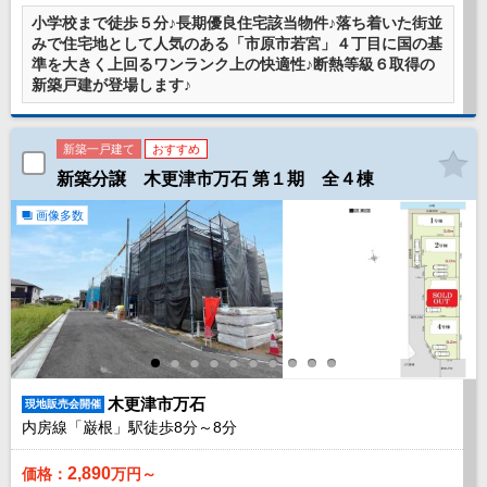
外房エリア
小学校まで徒歩５分♪長期優良住宅該当物件♪落ち着いた街並
みで住宅地として人気のある「市原市若宮」４丁目に国の基
外房エリアの新築一戸建
準を大きく上回るワンランク上の快適性♪断熱等級６取得の
外房エリアの中古一戸建
新築戸建が登場します♪
外房エリアのマンション
外房エリアの土地
内房エリア
新築一戸建て
おすすめ
内房エリアの新築一戸建
新築分譲 木更津市万石 第１期 全４棟
内房エリアの中古一戸建
内房エリアのマンション
画像多数
内房エリアの土地
東京全域エリア
東京全域エリアの新築一戸建
東京全域エリアの中古一戸建
東京全域エリアのマンション
東京全域エリアの土地
神奈川全域エリア
木更津市万石
現地販売会開催
神奈川全域エリアの新築一戸建
内房線「巌根」駅徒歩
8
分～
8
分
神奈川全域エリアの中古一戸建
神奈川全域エリアのマンション
2,890
価格：
万円～
神奈川全域エリアの土地