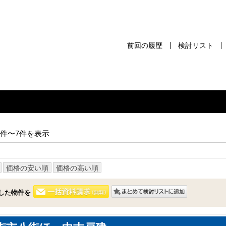
前回の履歴
検討リスト
前回の履歴
検討リスト
保存した検
スタッフ紹介
売却査定
1件〜7件を表示
千葉本店
会社案内
松戸支店
価格の安い順
価格の高い順
お問い合わせ
成田支店
サイトマップ
した物件を
木更津支店
プライバシーポリシー
東京支店