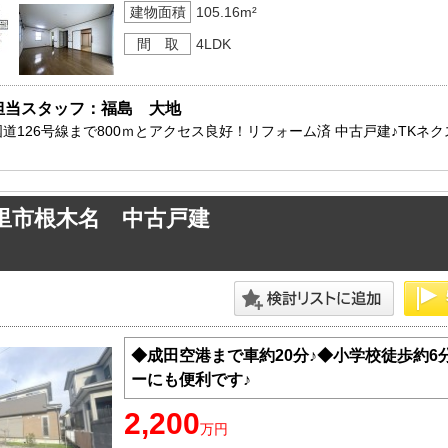
建物面積
105.16m²
間 取
4LDK
担当スタッフ：福島　大地
国道126号線まで800ｍとアクセス良好！リフォーム済 中古戸建♪TK
里市根木名 中古戸建
◆成田空港まで車約20分♪◆小学校徒歩約6
ーにも便利です♪
2,200
万円