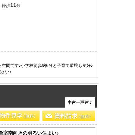
11
 停歩
分
ある空間です♪小学校徒歩約6分と子育て環境も良好♪
さい♪
全室南向きの明るい住まい♪