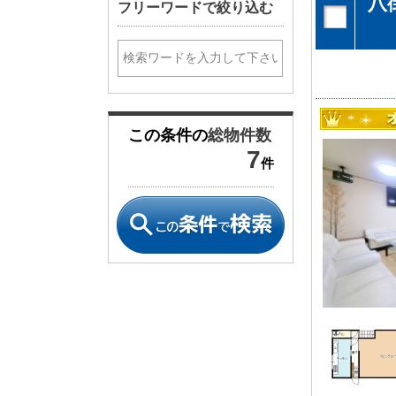
八
フリーワードで絞り込む
神奈川支店
神奈川支店
沖縄支店
沖縄支店
この条件の
総物件数
7
件
物件検索
新築一戸建
中古一戸建
エリアから探す
エリアから
路線から探す
路線から探
エリアから物件検索
松戸･柏方面エリア
成田･銚子