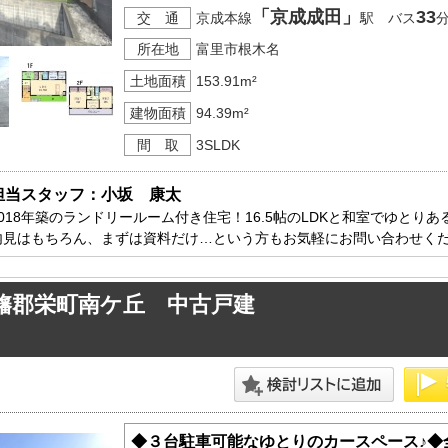
「京成成田」
33
交 通
京成本線
駅 バス
分
所在地
富里市根木名
土地面積
153.91m²
建物面積
94.39m²
間 取
3SLDK
担当スタッフ：小坂　康太
2018年築のランドリールーム付き住宅！16.5帖のLDKと和室でゆとり
内見はもちろん、まずは資料だけ…という方もお気軽にお問い合わせくだ
旛郡栄町南ケ丘 中古戸建
◆３台駐車可能なゆとりのカースペース♪◆