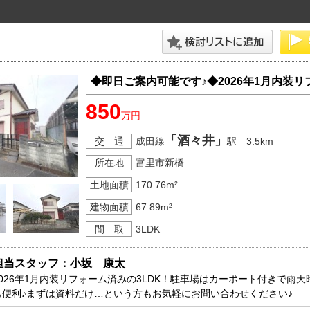
◆即日ご案内可能です♪◆2026年1月内装リ
850
万円
「酒々井」
交 通
成田線
駅 3.5km
所在地
富里市新橋
土地面積
170.76m²
建物面積
67.89m²
間 取
3LDK
担当スタッフ：小坂　康太
2026年1月内装リフォーム済みの3LDK！駐車場はカーポート付きで雨
も便利♪まずは資料だけ…という方もお気軽にお問い合わせください♪