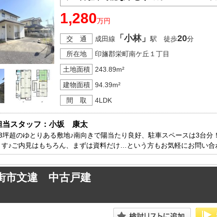
1,280
万円
「小林」
20
交 通
成田線
駅 徒歩
分
所在地
印旛郡栄町南ケ丘１丁目
土地面積
243.89m²
建物面積
94.39m²
間 取
4LDK
担当スタッフ：小坂　康太
73坪超のゆとりある敷地♪南向きで陽当たり良好、駐車スペースは3台
ます♪ご内見はもちろん、まずは資料だけ…という方もお気軽にお問い合
街市文違 中古戸建