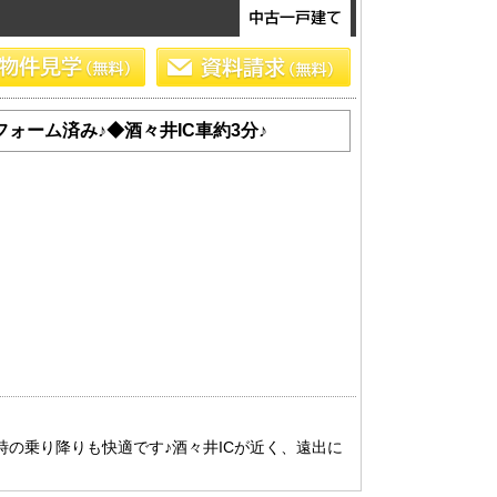
フォーム済み♪◆酒々井IC車約3分♪
天時の乗り降りも快適です♪酒々井ICが近く、遠出に