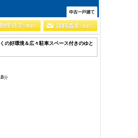
くの好環境＆広々駐車スペース付きのゆと
18
土 地
分
エリアから探す
路線から探す
船橋･市川･浦安方面エリア