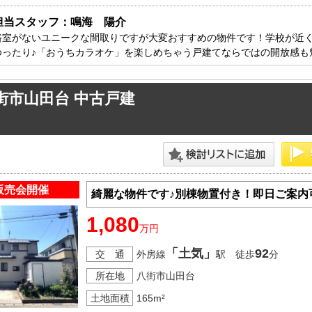
方面エリアの新築一戸建
四街道･佐倉･八千代方面エリアの新築一戸建
担当スタッフ：鳴海　陽介
方面エリアの中古一戸建
四街道･佐倉･八千代方面エリアの中古一戸建
浴室がないユニークな間取りですが大変おすすめの物件です！学校が近
方面エリアのマンション
四街道･佐倉･八千代方面エリアのマンション
ゆったり♪「おうちカラオケ」を楽しめちゃう戸建てならではの開放感も
方面エリアの土地
四街道･佐倉･八千代方面エリアの土地
街市山田台 中古戸建
内房エリア
の新築一戸建
内房エリアの新築一戸建
の中古一戸建
内房エリアの中古一戸建
のマンション
内房エリアのマンション
の土地
内房エリアの土地
販売会開催
綺麗な物件です♪別棟物置付き！即日ご案内
リア
1,080
リアの新築一戸建
万円
リアの中古一戸建
「土気」
92
交 通
外房線
駅 徒歩
分
リアのマンション
リアの土地
所在地
八街市山田台
土地面積
165m²