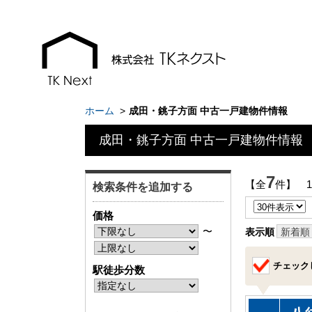
ホーム
成田・銚子方面 中古一戸建物件情報
成田・銚子方面 中古一戸建物件情報
お知らせ
現地販売会情報
7
【全
件】 
検索条件を追加する
千葉本店
千葉本店
価格
松戸支店
松戸支店
〜
表示順
新着順
成田支店
成田支店
チェック
駅徒歩分数
木更津支店
木更津支店
東京支店
東京支店