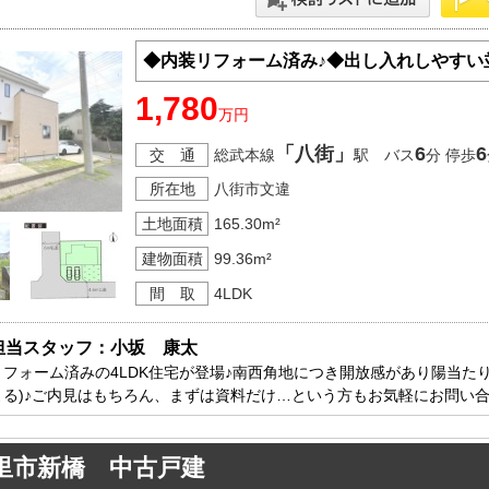
◆内装リフォーム済み♪◆出し入れしやすい
1,780
万円
「八街」
6
6
交 通
総武本線
駅 バス
分 停歩
所在地
八街市文違
土地面積
165.30m²
建物面積
99.36m²
間 取
4LDK
担当スタッフ：小坂　康太
リフォーム済みの4LDK住宅が登場♪南西角地につき開放感があり陽当た
よる)♪ご内見はもちろん、まずは資料だけ…という方もお気軽にお問い合
里市新橋 中古戸建