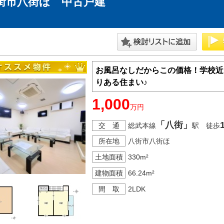
街市八街ほ 中古戸建
神奈川支店
沖縄支店
お風呂なしだからこの価格！学校近
りある住まい♪
1,000
万円
「八街」
マンション
交 通
総武本線
駅 徒歩
探す
エリアから探す
所在地
八街市八街ほ
す
路線から探す
土地面積
330m²
建物面積
66.24m²
間 取
2LDK
方面エリア
四街道･佐倉･八千代方面エリア