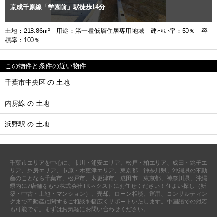
京成千原線「学園前」駅徒歩14分
土地：218.86m² 用途：第一種低層住居専用地域 建ぺい率：50％ 容
積率：100％
この物件と条件の近い物件
千葉市中央区 の 土地
内房線 の 土地
浜野駅 の 土地
千葉市エリアを中心に、市川・浦安エリア、松戸・柏エリア、成田・銚子エ
リア、外房エリア、市原・木更津エリア、東京都、神奈川県、沖縄県の不動
産のことなら千葉市、松戸市、木更津市、成田市、東京都、神奈川県、沖縄
県内に7店舗をもつ株式会社TKネクストにお任せください！住まい探し（新
築・中古・土地・マンション）、売却、ローン相談、運用、コンサルティン
グまで不動産に関するご相談を幅広くサポートいたします。中国語での対応
も可能です。まずはお気軽にお問い合わせください。