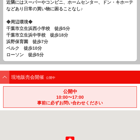
近隣にはスーパーやコンビニ、ホームセンター、ドン・キホーテ
路線から探す
などあり日常の買い物に困ることなし♪
中古一戸建
◆周辺環境◆
エリアから探す
千葉市立生浜西小学校 徒歩5分
路線から探す
千葉市立生浜中学校 徒歩18分
マンション
浜野保育園 徒歩7分
エリアから探す
ベルク 徒歩10分
路線から探す
ローソン 徒歩5分
土 地
エリアから探す
現地販売会開催
路線から探す
公開中
公開中
10:00〜17:00
エリアから物件検索
事前に必ずお問い合わせください
松戸･柏方面エリア
松戸･柏方面エリアの新築一戸建
松戸･柏方面エリアの中古一戸建
松戸･柏方面エリアのマンション
松戸･柏方面エリアの土地