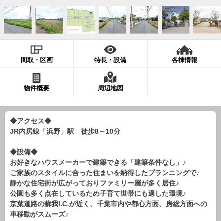
現地販売会情報
千葉本店
松戸支店
成田支店
木更津支店
東京支店
神奈川支店
沖縄支店
間取・区画
特長・設備
各棟情報
スタッフ紹介
千葉本店
松戸支店
成田支店
木更津支店
東京支店
物件概要
周辺地図
神奈川支店
沖縄支店
◆アクセス◆
売却査定
会社案内
JR内房線「浜野」駅 徒歩8～10分
お問い合わせ
サイトマップ
◆設備◆
プライバシーポリシー
お好きなハウスメーカーで建築できる「建築条件なし」♪
ご家族のスタイルに合った住まいを納得したプランニングで♪
静かな住宅街が広がっておりファミリー層が多く居住♪
物件検索
公園も多く点在しているため子育て世帯にも適した環境♪
京葉道路の蘇我I.C.が近く、千葉市内や都心方面、房総方面への
新築一戸建
車移動がスムーズ♪
エリアから探す