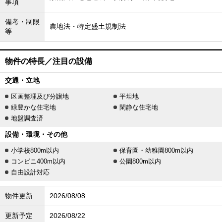
事項
備考・制限
農地法・特定盛土規制法
等
物件の特長／注目の設備
交通・立地
区画整理及び分譲地
平坦地
緑豊かな住宅地
閑静な住宅地
地盤調査済
設備・環境・その他
小学校800m以内
保育園・幼稚園800m以内
コンビニ400m以内
公園800m以内
自由設計対応
物件更新
2026/08/08
更新予定
2026/08/22