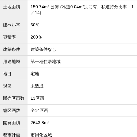
土地面積
150.74m² 公簿 (私道0.04m²別に有、私道持分比率：1
／14)
建ぺい率
60％
容積率
200％
建築条件
建築条件なし
用途地域
第一種住居地域
地目
宅地
現況
未造成
販売区画数
13区画
総区画数
全14区画
開発面積
2643.8m²
都市計画
市街化区域