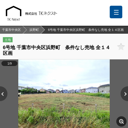
千葉市中央区
浜野町
6号地 千葉市中央区浜野町 条件なし売地 全１４区画
土地
6号地 千葉市中央区浜野町 条件なし売地 全１４
前回の履歴
検討リスト
保存した検索条件
区画
中国語での対応も可能です
1/9
お問い合わせ
営業メールは固くお断りします
お知らせ
千葉本店
松戸支店
成田支店
木更津支店
東京支店
神奈川支店
沖縄支店