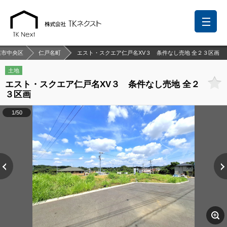
葉市中央区
仁戸名町
エスト・スクエア仁戸名XV３ 条件なし売地 全２３区画
土地
エスト・スクエア仁戸名XV３ 条件なし売地 全２
前回の履歴
検討リスト
保存した検索条件
３区画
中国語での対応も可能です
1/50
お問い合わせ
営業メールは固くお断りします
お知らせ
千葉本店
松戸支店
成田支店
木更津支店
東京支店
神奈川支店
沖縄支店