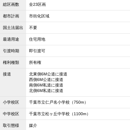
総区画数
全23区画
都市計画
市街化区域
国土法届出
不要
最適用途
住宅用地
引渡時期
即引渡可
権利種類
所有権
接道
北東側6M公道に接道
西側6M公道に接道
南側6M私道に接道
北側6M私道に接道
小学校区
千葉市立仁戸名小学校（750m）
中学校区
千葉市立松ヶ丘中学校（1100m）
取引態様
媒介