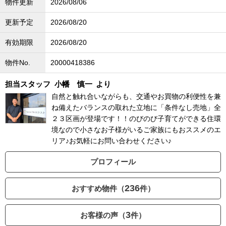
物件更新
2026/08/06
更新予定
2026/08/20
有効期限
2026/08/20
物件No.
20000418386
担当スタッフ
小幡 慎一
より
自然と触れ合いながらも、交通やお買物の利便性を兼
ね備えたバランスの取れた立地に「条件なし売地」全
２３区画が登場です！！のびのび子育てができる住環
境なので小さなお子様がいるご家族にもおススメのエ
リア♪お気軽にお問い合わせください♪
プロフィール
236
おすすめ物件（
件）
3
お客様の声（
件）