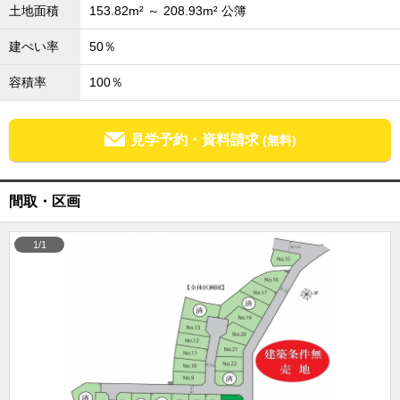
土地面積
153.82m² ～ 208.93m² 公簿
成田･銚子方面エリア
成田･銚子方面エリアの新築一戸建
建ぺい率
50％
成田･銚子方面エリアの中古一戸建
成田･銚子方面エリアのマンション
容積率
100％
成田･銚子方面エリアの土地
四街道･佐倉･八千代方面エリア
見学予約・資料請求
(無料)
四街道･佐倉･八千代方面エリアの新築一戸建
四街道･佐倉･八千代方面エリアの中古一戸建
四街道･佐倉･八千代方面エリアのマンション
四街道･佐倉･八千代方面エリアの土地
間取・区画
船橋･市川･浦安方面エリア
船橋･市川･浦安方面エリアの新築一戸建
1/1
船橋･市川･浦安方面エリアの中古一戸建
船橋･市川･浦安方面エリアのマンション
船橋･市川･浦安方面エリアの土地
千葉市エリア
千葉市エリアの新築一戸建
千葉市エリアの中古一戸建
千葉市エリアのマンション
千葉市エリアの土地