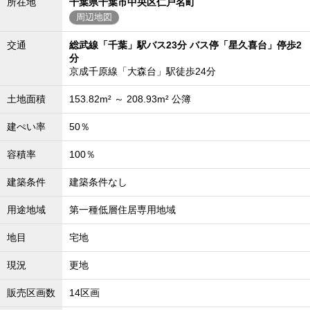
所在地
千葉県千葉市中央区仁戸名町
周辺地図
交通
総武線「千葉」駅バス23分 バス停「星久喜台」停歩2
分
京成千原線「大森台」駅徒歩24分
土地面積
153.82m² ～ 208.93m² 公簿
建ぺい率
50％
容積率
100％
建築条件
建築条件なし
用途地域
第一種低層住居専用地域
地目
宅地
現況
更地
販売区画数
14区画