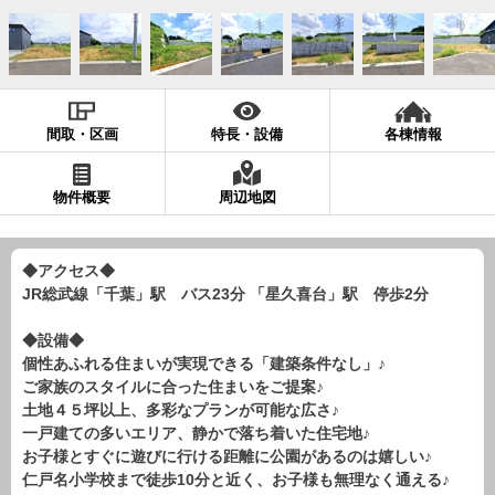
現地販売会情報
千葉本店
松戸支店
成田支店
木更津支店
東京支店
神奈川支店
沖縄支店
間取・区画
特長・設備
各棟情報
スタッフ紹介
千葉本店
松戸支店
成田支店
木更津支店
東京支店
物件概要
周辺地図
神奈川支店
沖縄支店
◆アクセス◆
売却査定
会社案内
JR総武線「千葉」駅 バス23分 「星久喜台」駅 停歩2分
お問い合わせ
サイトマップ
◆設備◆
プライバシーポリシー
個性あふれる住まいが実現できる「建築条件なし」♪
ご家族のスタイルに合った住まいをご提案♪
土地４５坪以上、多彩なプランが可能な広さ♪
物件検索
一戸建ての多いエリア、静かで落ち着いた住宅地♪
お子様とすぐに遊びに行ける距離に公園があるのは嬉しい♪
新築一戸建
仁戸名小学校まで徒歩10分と近く、お子様も無理なく通える♪
エリアから探す