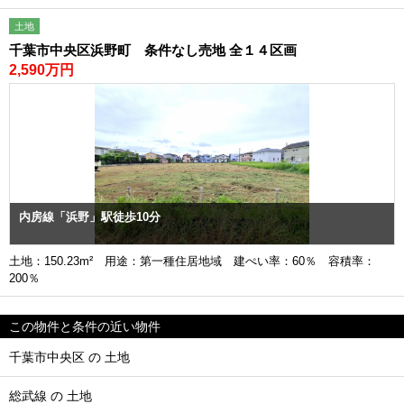
土地
千葉市中央区浜野町 条件なし売地 全１４区画
2,590万円
内房線「浜野」駅徒歩10分
土地：150.23m² 用途：第一種住居地域 建ぺい率：60％ 容積率：
200％
この物件と条件の近い物件
千葉市中央区 の 土地
総武線 の 土地