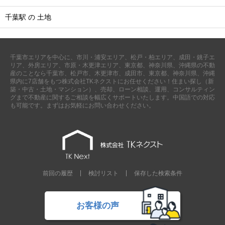
千葉駅 の 土地
千葉市エリアを中心に、市川・浦安エリア、松戸・柏エリア、成田・銚子エ
リア、外房エリア、市原・木更津エリア、東京都、神奈川県、沖縄県の不動
産のことなら千葉市、松戸市、木更津市、成田市、東京都、神奈川県、沖縄
県内に7店舗をもつ株式会社TKネクストにお任せください！住まい探し（新
築・中古・土地・マンション）、売却、ローン相談、運用、コンサルティン
グまで不動産に関するご相談を幅広くサポートいたします。中国語での対応
も可能です。まずはお気軽にお問い合わせください。
前回の履歴
検討リスト
保存した検索条件
お客様の声