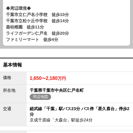
路線から探す
◆周辺環境◆
中古一戸建
千葉市立仁戸名小学校 徒歩10分
千葉市立松ケ丘中学校 徒歩14分
エリアから探す
葵幼稚園 徒歩11分
路線から探す
ライフガーデン仁戸名 徒歩20分
マンション
ファミリーマート 徒歩4分
エリアから探す
路線から探す
土 地
基本情報
エリアから探す
路線から探す
価格
1,650
2,180
〜
万円
所在地
千葉県千葉市中央区仁戸名町
エリアから物件検索
周辺地図
松戸･柏方面エリア
交通
総武線「千葉」駅バス23分 バス停「星久喜台」停歩2
分
松戸･柏方面エリアの新築一戸建
松戸･柏方面エリアの中古一戸建
京成千原線「大森台」駅徒歩24分
松戸･柏方面エリアのマンション
松戸･柏方面エリアの土地