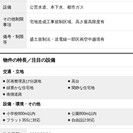
設備
公営水道、本下水、都市ガス
その他制限
宅地造成工事規制区域、高さ最高限度有
事項
備考・制限
盛土規制法・送電線一部区画空中越境有
等
物件の特長／注目の設備
交通・立地
区画整理及び分譲地
高台
緑豊かな住宅地
閑静な住宅地
南側道路
設備・環境・その他
小学校800m以内
公園800m以内
フラット35Sに対応
自由設計対応