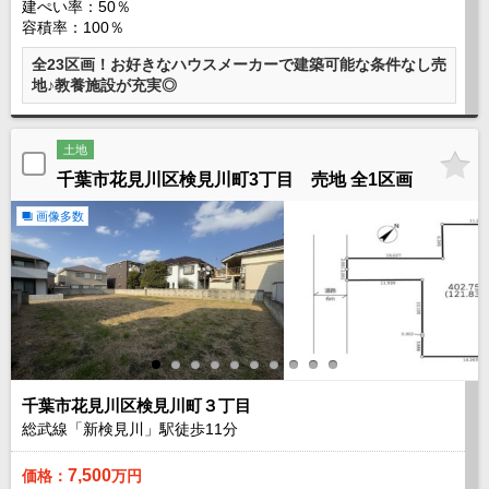
建ぺい率：50％
外房エリア
容積率：100％
外房エリアの新築一戸建
全23区画！お好きなハウスメーカーで建築可能な条件なし売
外房エリアの中古一戸建
地♪教養施設が充実◎
外房エリアのマンション
外房エリアの土地
内房エリア
土地
内房エリアの新築一戸建
千葉市花見川区検見川町3丁目 売地 全1区画
内房エリアの中古一戸建
内房エリアのマンション
画像多数
内房エリアの土地
東京全域エリア
東京全域エリアの新築一戸建
東京全域エリアの中古一戸建
東京全域エリアのマンション
東京全域エリアの土地
神奈川全域エリア
千葉市花見川区検見川町３丁目
神奈川全域エリアの新築一戸建
総武線「新検見川」駅徒歩
11
分
神奈川全域エリアの中古一戸建
神奈川全域エリアのマンション
7,500
価格：
万円
神奈川全域エリアの土地