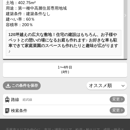
土地：402.75m²
沖縄全域エリア
用途：第一種中高層住居専用地域
建築条件：
建築条件なし
沖縄全域エリアの新築一戸建
建ぺい率：60％
沖縄全域エリアの中古一戸建
沖縄全域エリアのマンション
容積率：200％
沖縄全域エリアの土地
120坪越えの広大な敷地！住宅の建設はもちろん、お子様や
ペットとの憩いの場になるお庭も作れます♪ お好きな車も駐
車できて家庭菜園のスペースも作れたりと趣味が広がります
♪
お客様の声
1〜4件目
(4件)
全店舗営業社員募集！
この条件を保存
変更
路線
総武線
変更
検索条件
千葉市エリアを中心に、市川・浦安エリア、松戸・柏エリア、成田・銚子エ