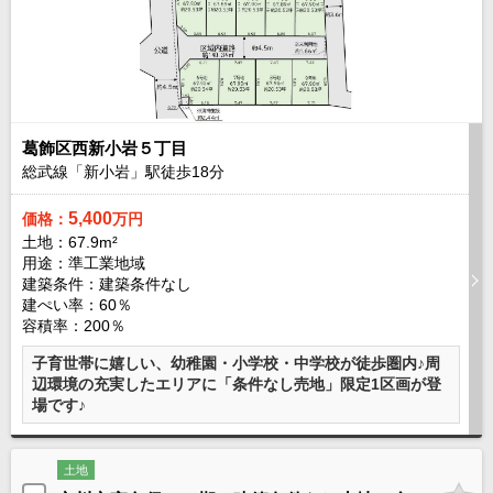
現地販売会情報
千葉本店
松戸支店
成田支店
木更津支店
東京支店
神奈川支店
沖縄支店
スタッフ紹介
葛飾区西新小岩５丁目
総武線「新小岩」駅徒歩
18
分
千葉本店
松戸支店
成田支店
木更津支店
東京支店
神奈川支店
沖縄支店
5,400
価格：
万円
土地：67.9m²
用途：準工業地域
売却査定
会社案内
建築条件：
建築条件なし
建ぺい率：60％
お問い合わせ
サイトマップ
容積率：200％
プライバシーポリシー
子育世帯に嬉しい、幼稚園・小学校・中学校が徒歩圏内♪周
辺環境の充実したエリアに「条件なし売地」限定1区画が登
場です♪
物件検索
新築一戸建
土地
エリアから探す