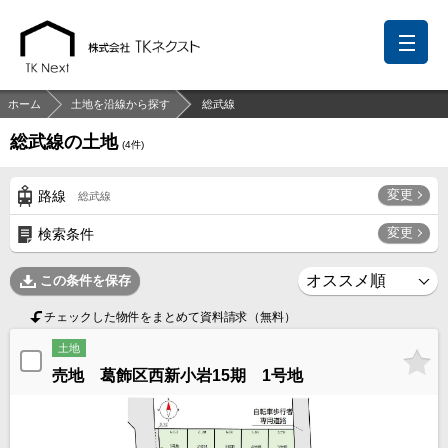
ホーム
土地を沿線から探す
総武線
総武線の土地
(
4
件)
前回の履歴
検討リスト
保存した検索条件
変更
路線
総武線
中国語での対応も可能です
変更
検索条件
お問い合わせ
この条件を保存
営業メールは固くお断りします
チェックした物件をまとめて資料請求（無料）
お知らせ
土地
売地 葛飾区西新小岩15期 1号地
千葉本店
松戸支店
成田支店
木更津支店
東京支店
神奈川支店
沖縄支店