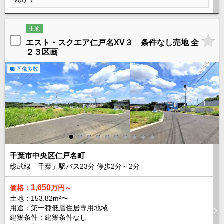
成田･銚子方面エリア
成田･銚子方面エリアの新築一戸建
土地
成田･銚子方面エリアの中古一戸建
成田･銚子方面エリアのマンション
エスト・スクエア仁戸名XV３ 条件なし売地 全
成田･銚子方面エリアの土地
２３区画
四街道･佐倉･八千代方面エリア
画像多数
四街道･佐倉･八千代方面エリアの新築一戸建
四街道･佐倉･八千代方面エリアの中古一戸建
四街道･佐倉･八千代方面エリアのマンション
四街道･佐倉･八千代方面エリアの土地
船橋･市川･浦安方面エリア
船橋･市川･浦安方面エリアの新築一戸建
船橋･市川･浦安方面エリアの中古一戸建
船橋･市川･浦安方面エリアのマンション
千葉市中央区仁戸名町
船橋･市川･浦安方面エリアの土地
総武線「千葉」駅バス
23
分 停歩
2
分～
2
分
千葉市エリア
1,650
価格：
万円～
千葉市エリアの新築一戸建
土地：153.82m²〜
千葉市エリアの中古一戸建
用途：第一種低層住居専用地域
千葉市エリアのマンション
建築条件：
建築条件なし
千葉市エリアの土地