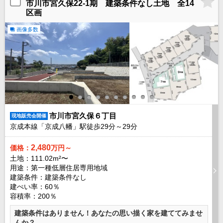
市川市宮久保22-1期 建築条件なし土地 全14
路線から探す
区画
中古一戸建
画像多数
エリアから探す
路線から探す
マンション
エリアから探す
路線から探す
土 地
エリアから探す
市川市宮久保６丁目
現地販売会開催
路線から探す
京成本線「京成八幡」駅徒歩
29
分～
29
分
2,480
価格：
万円～
土地：111.02m²〜
エリアから物件検索
用途：第一種低層住居専用地域
建築条件：
建築条件なし
松戸･柏方面エリア
建ぺい率：60％
松戸･柏方面エリアの新築一戸建
容積率：200％
松戸･柏方面エリアの中古一戸建
松戸･柏方面エリアのマンション
建築条件はありません！あなたの思い描く家を建ててみませ
松戸･柏方面エリアの土地
んか？