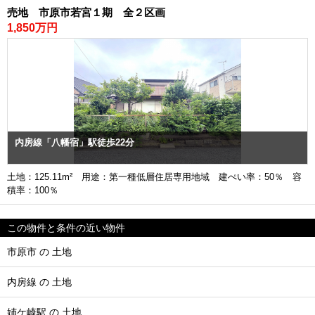
売地 市原市若宮１期 全２区画
1,850万円
内房線「八幡宿」駅徒歩22分
土地：125.11m² 用途：第一種低層住居専用地域 建ぺい率：50％ 容
積率：100％
この物件と条件の近い物件
市原市 の 土地
内房線 の 土地
姉ケ崎駅 の 土地