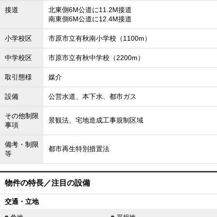
接道
北東側6M公道に11.2M接道
南東側6M公道に12.4M接道
小学校区
市原市立有秋南小学校（1100m）
中学校区
市原市立有秋中学校（2200m）
取引態様
媒介
設備
公営水道、本下水、都市ガス
その他制限
景観法、宅地造成工事規制区域
事項
備考・制限
都市再生特別措置法
等
物件の特長／注目の設備
交通・立地