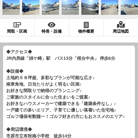
現地販売会情報
千葉本店
松戸支店
成田支店
木更津支店
東京支店
神奈川支店
沖縄支店
間取・区画
特長・設備
物件概要
周辺地図
スタッフ紹介
千葉本店
松戸支店
成田支店
木更津支店
東京支店
◆アクセス◆
JR内房線「姉ケ崎」駅 バス13分「桜台中央」 停歩6分
神奈川支店
沖縄支店
◆設備◆
売却査定
会社案内
土地約５８坪超、多彩なプランが可能な広さ♪
南東角地、日当たりがよく明るい区画♪
お問い合わせ
サイトマップ
お好きな間取りで納得のプランニング♪
ご家族のスタイルに合った住まいをご提案♪
プライバシーポリシー
お好きなハウスメーカーで建築できる「建築条件なし」♪
一戸建ての多いエリア、子育てに優しい落着いた住宅地♪
ゴルフ場保有数随一！ゴルフ好きの方にもおススメのエリア♪
物件検索
新築一戸建
◆周辺環境◆
市原市立有秋南小学校 徒歩14分
エリアから探す