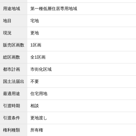
沖縄全域エリア
用途地域
第一種低層住居専用地域
沖縄全域エリアの新築一戸建
沖縄全域エリアの中古一戸建
地目
宅地
沖縄全域エリアのマンション
沖縄全域エリアの土地
現況
更地
販売区画数
1区画
総区画数
全1区画
お客様の声
都市計画
市街化区域
国土法届出
不要
全店舗営業社員募集！
最適用途
住宅用地
引渡時期
相談
引渡条件
更地渡し
権利種類
所有権