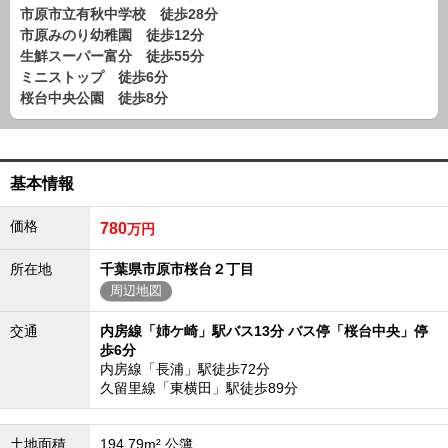
路線から探す
市原市立有秋中学校 徒歩28分
市原みのり幼稚園 徒歩12分
中古一戸建
生鮮スーパー富分 徒歩55分
エリアから探す
ミニストップ 徒歩6分
路線から探す
桜台中央公園 徒歩8分
マンション
エリアから探す
路線から探す
基本情報
土 地
価格
780
万円
エリアから探す
路線から探す
所在地
千葉県市原市桜台２丁目
周辺地図
エリアから物件検索
交通
内房線「姉ケ崎」駅バス13分 バス停「桜台中央」停
歩6分
松戸･柏方面エリア
内房線「長浦」駅徒歩72分
松戸･柏方面エリアの新築一戸建
久留里線「東横田」駅徒歩89分
松戸･柏方面エリアの中古一戸建
松戸･柏方面エリアのマンション
松戸･柏方面エリアの土地
土地面積
194.79m² 公簿