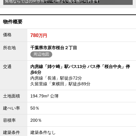
角地ならではの開放感で、心地よい風を感じられます
外房エリア
外房エリアの新築一戸建
外房エリアの中古一戸建
物件概要
外房エリアのマンション
外房エリアの土地
価格
780
万円
内房エリア
所在地
千葉県市原市桜台２丁目
内房エリアの新築一戸建
内房エリアの中古一戸建
周辺地図
内房エリアのマンション
内房エリアの土地
交通
内房線「姉ケ崎」駅バス13分 バス停「桜台中央」停
歩6分
東京全域エリア
内房線「長浦」駅徒歩72分
東京全域エリアの新築一戸建
久留里線「東横田」駅徒歩89分
東京全域エリアの中古一戸建
東京全域エリアのマンション
土地面積
194.79m² 公簿
東京全域エリアの土地
建ぺい率
50％
神奈川全域エリア
神奈川全域エリアの新築一戸建
容積率
200％
神奈川全域エリアの中古一戸建
神奈川全域エリアのマンション
建築条件
建築条件なし
神奈川全域エリアの土地