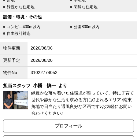
角地
平坦地
緑豊かな住宅地
閑静な住宅地
設備・環境・その他
コンビニ400m以内
公園800m以内
自由設計対応
物件更新
2026/08/06
更新予定
2026/08/20
物件No.
31022774052
担当スタッフ
小幡 慎一
より
緑豊かな落ち着いた住環境が整っていて、特に子育て
世代や静かな生活を求める方に好まれるエリア♪南東
角地で日当たり通風良好な区画です♪お気軽にお問い
合わせください♪
プロフィール