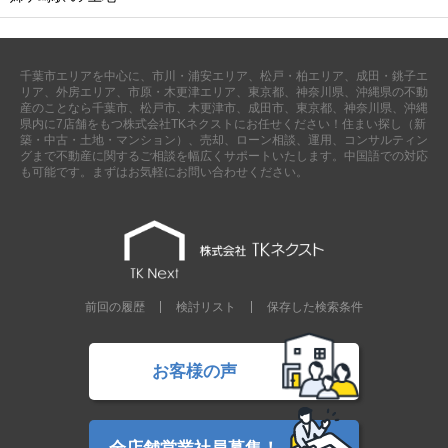
千葉市エリアを中心に、市川・浦安エリア、松戸・柏エリア、成田・銚子エ
リア、外房エリア、市原・木更津エリア、東京都、神奈川県、沖縄県の不動
産のことなら千葉市、松戸市、木更津市、成田市、東京都、神奈川県、沖縄
県内に7店舗をもつ株式会社TKネクストにお任せください！住まい探し（新
築・中古・土地・マンション）、売却、ローン相談、運用、コンサルティン
グまで不動産に関するご相談を幅広くサポートいたします。中国語での対応
も可能です。まずはお気軽にお問い合わせください。
前回の履歴
検討リスト
保存した検索条件
お客様の声