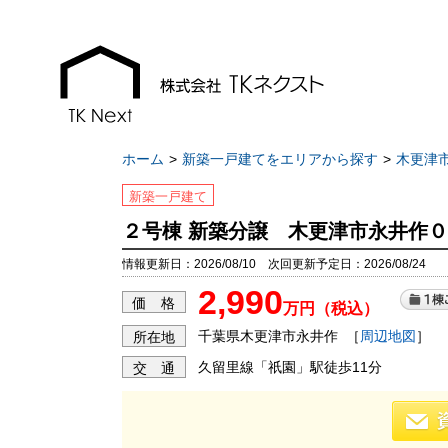
ホーム
新築一戸建てをエリアから探す
木更津
新築一戸建て
２号棟 新築分譲 木更津市永井作
お知らせ
現地販売会情報
情報更新日：2026/08/10 次回更新予定日：2026/08/24
2,990
千葉本店
千葉本店
価 格
万円（税込）
松戸支店
松戸支店
千葉県木更津市永井作
［
周辺地図
］
所在地
成田支店
成田支店
久留里線「祇園」駅徒歩11分
交 通
木更津支店
木更津支店
東京支店
東京支店