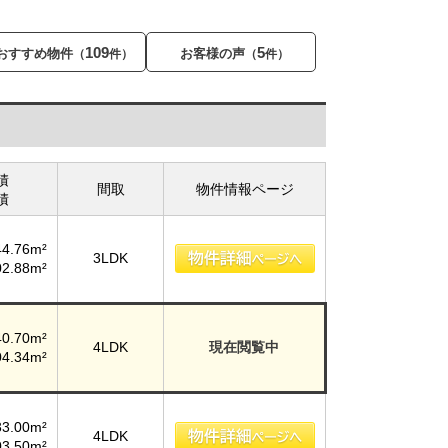
109
5
おすすめ物件
お客様の声
（
件）
（
件）
積
間取
物件情報ページ
積
44.76m²
3LDK
02.88m²
40.70m²
4LDK
現在閲覧中
04.34m²
33.00m²
4LDK
03.50m²