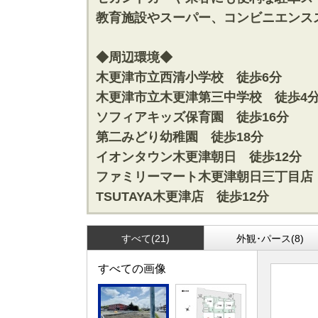
松戸･柏方面エリアの新築一戸建
成田･銚子
教育施設やスーパー、コンビニエンス
松戸･柏方面エリアの中古一戸建
成田･銚子
松戸･柏方面エリアのマンション
成田･銚子
◆周辺環境◆
松戸･柏方面エリアの土地
成田･銚子
木更津市立西清小学校 徒歩6分
木更津市立木更津第三中学校 徒歩4
千葉市エリア
外房エリア
ソフィアキッズ保育園 徒歩16分
千葉市エリアの新築一戸建
外房エリア
第二みどり幼稚園 徒歩18分
千葉市エリアの中古一戸建
外房エリア
千葉市エリアのマンション
外房エリア
イオンタウン木更津朝日 徒歩12分
千葉市エリアの土地
外房エリア
ファミリーマート木更津朝日三丁目店 
TSUTAYA木更津店 徒歩12分
神奈川全域エリア
沖縄全域エ
神奈川全域エリアの新築一戸建
沖縄全域エ
すべて(21)
外観･パース(8)
神奈川全域エリアの中古一戸建
沖縄全域エ
神奈川全域エリアのマンション
沖縄全域エ
すべての画像
神奈川全域エリアの土地
沖縄全域エ