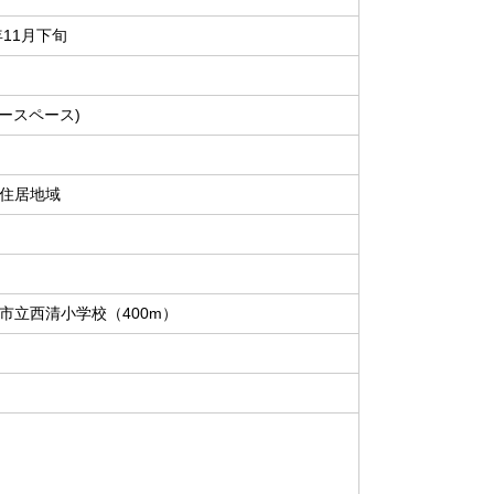
年11月下旬
カースペース)
住居地域
市立西清小学校（400m）