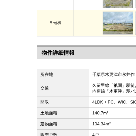
５号棟
物件詳細情報
所在地
千葉県木更津市永井作
久留里線「祇園」駅徒
交通
内房線「木更津」駅バ
間取
4LDK + FC、WIC
土地面積
140.7m²
建物面積
104.34m²
販売戸数
4戸