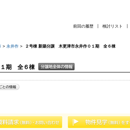
前回の履歴
検討リスト
前回の履歴
検討リスト
保存した検
市
永井作
２号棟 新築分譲 木更津市永井作０１期 全６棟
０１期 全６棟
スタッフ紹介
売却査定
千葉本店
会社案内
松戸支店
お問い合わせ
成田支店
サイトマップ
木更津支店
プライバシーポリシー
東京支店