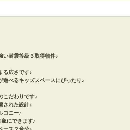
神奈川支店
沖縄支店
強い耐震等級３取得物件♪
まる広さです♪
マンション
が遊べるキッズスペースにぴったり♪
探す
エリアから探す
す
路線から探す
のこだわりです♪
慮された設計♪
ルコニー♪
印象にできます♪
方面エリア
四街道･佐倉･八千代方面エリア
ペース２台分♪