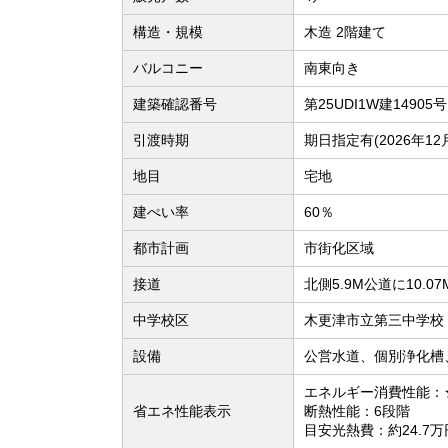
構造・規模
木造 2階建て
バルコニー
南東向き
建築確認番号
第25UDI1W建14905号
引渡時期
期日指定有(2026年12
地目
宅地
建ぺい率
60％
都市計画
市街化区域
接道
北側5.9M公道に10.0
中学校区
木更津市立第三中学校（
設備
公営水道、個別浄化槽
エネルギー消費性能：
省エネ性能表示
断熱性能：6段階
目安光熱費：約24.7万