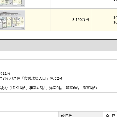
1
3,190万円
1
歩11分
ス7分 バス停「市営球場入口」停歩2分
、SICあり (LDK16帖、和室4.5帖、洋室9帖、洋室6帖、洋室6帖)
総戸数
全6戸