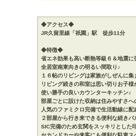
神奈川支店
神奈川支店
沖縄支店
沖縄支店
◆アクセス◆
JR久留里線「祇園」駅 徒歩11分
◆特徴◆
省エネ効果も高い断熱等級６＆地震に
物件検索
全居室南東向きの明るい間取り♪
１６帖のリビングは家族がしぜんに集
新築一戸建
中古一戸建
リビング続きの和室は思い切りお子様
エリアから探す
エリアから
路線から探す
路線から探
使い勝手の良いカウンターキッチン♪
部屋ごとに設けた収納は住みやすさへ
人気のファミクロ完備で生活動線に配
２部屋から行き来できる便利な続きバ
エリアから物件検索
SIC完備のため玄関をスッキリとした
松戸･柏方面エリア
成田･銚子
セカンドカーや来客にも便利な駐車ス