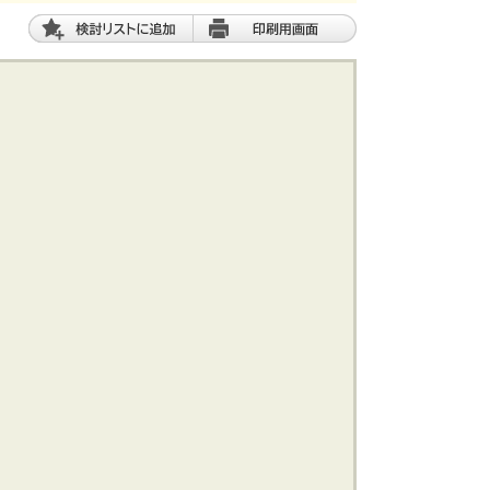
土 地
エリアから探す
路線から探す
船橋･市川･浦安方面エリア