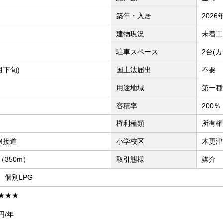
築年・入居
2026
建物現況
未着工
駐車スペース
2台(
月下旬)
国土法届出
不要
用途地域
第一種
容積率
200％
権利種類
所有権
7M接道
小学校区
木更津
350m）
取引態様
媒介
、個別LPG
★★★
円/年