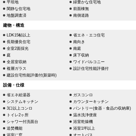
平坦地
緑豊かな住宅地
閑静な住宅地
前面棟無
地盤調査済
南側道路
建物・構造
LDK15帖以上
省エネ・エコ住宅
長期優良住宅
南向き
全室2面採光
南庭
庭
床下収納
全居室収納
ワイドバルコニー
複層ガラス
設計住宅性能評価付
建設住宅性能評価付(新築時)
設備・仕様
省エネ給湯器
ガスコンロ
システムキッチン
カウンターキッチン
3口以上コンロ
パントリー(食器・食品の収納庫)
トイレ2ヶ所
温水洗浄便座
シャワー付洗面台
浴室乾燥機
追焚機能
浴室1坪以上
浴室に窓
オートバス