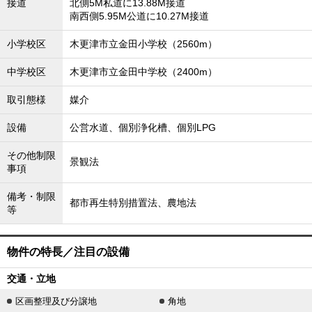
接道
北側5M私道に13.88M接道
南西側5.95M公道に10.27M接道
小学校区
木更津市立金田小学校（2560m）
中学校区
木更津市立金田中学校（2400m）
取引態様
媒介
設備
公営水道、個別浄化槽、個別LPG
その他制限
景観法
事項
備考・制限
都市再生特別措置法、農地法
等
物件の特長／注目の設備
交通・立地
区画整理及び分譲地
角地