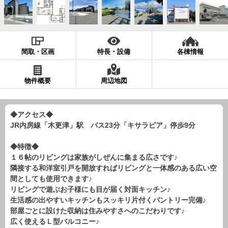
現地販売会情報
千葉本店
松戸支店
成田支店
木更津支店
東京支店
神奈川支店
沖縄支店
間取・区画
特長・設備
各棟情報
スタッフ紹介
物件概要
周辺地図
千葉本店
松戸支店
成田支店
木更津支店
東京支店
神奈川支店
沖縄支店
◆アクセス◆
JR内房線「木更津」駅 バス23分「キサラピア」停歩9分
売却査定
会社案内
お問い合わせ
サイトマップ
◆特徴◆
１６帖のリビングは家族がしぜんに集まる広さです♪
プライバシーポリシー
隣接する和洋室引戸を開放すればリビングと一体感のある広い空
間としても使用できます♪
リビングで遊ぶお子様にも目が届く対面キッチン♪
物件検索
生活感の出やすいキッチンもスッキリ片付くパントリー完備♪
部屋ごとに設けた収納は住みやすさへのこだわりです♪
新築一戸建
広く使えるＬ型バルコニー♪
エリアから探す