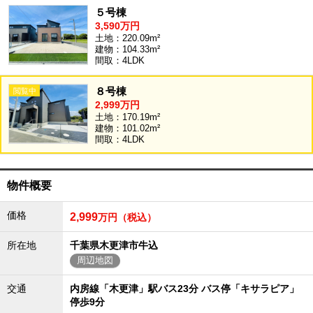
５号棟
沖縄全域エリア
3,590万円
沖縄全域エリアの新築一戸建
土地：220.09m²
沖縄全域エリアの中古一戸建
建物：104.33m²
沖縄全域エリアのマンション
間取：4LDK
沖縄全域エリアの土地
８号棟
2,999万円
土地：170.19m²
建物：101.02m²
お客様の声
間取：4LDK
物件概要
全店舗営業社員募集！
価格
2,999
万円（税込）
所在地
千葉県木更津市牛込
周辺地図
交通
内房線「木更津」駅バス23分 バス停「キサラピア」
停歩9分