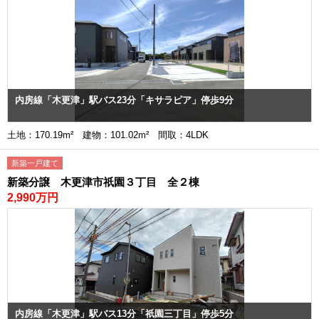
内房線「木更津」駅バス23分「キサラピア」停歩9分
土地：170.19m² 建物：101.02m² 間取：4LDK
新築一戸建て
新築分譲 木更津市祇園３丁目 全２棟
2,990万円
内房線「木更津」駅バス13分「祇園三丁目」停歩5分