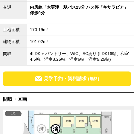
成田･銚子方面エリア
交通
内房線「木更津」駅バス23分 バス停「キサラピア」
停歩9分
成田･銚子方面エリアの新築一戸建
成田･銚子方面エリアの中古一戸建
成田･銚子方面エリアのマンション
土地面積
170.19m²
成田･銚子方面エリアの土地
四街道･佐倉･八千代方面エリア
建物面積
101.02m²
四街道･佐倉･八千代方面エリアの新築一戸建
四街道･佐倉･八千代方面エリアの中古一戸建
間取
4LDK + パントリー、WIC、SCあり (LDK16帖、和室
四街道･佐倉･八千代方面エリアのマンション
4.5帖、洋室8.25帖、洋室6帖、洋室5.25帖)
四街道･佐倉･八千代方面エリアの土地
船橋･市川･浦安方面エリア
見学予約・資料請求
(無料)
船橋･市川･浦安方面エリアの新築一戸建
船橋･市川･浦安方面エリアの中古一戸建
船橋･市川･浦安方面エリアのマンション
船橋･市川･浦安方面エリアの土地
間取・区画
千葉市エリア
1/2
千葉市エリアの新築一戸建
千葉市エリアの中古一戸建
千葉市エリアのマンション
千葉市エリアの土地