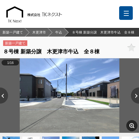
新築一戸建て
木更津市
牛込
８号棟 新築分譲 木更津市牛込 全８棟
新築一戸建て
８号棟 新築分譲 木更津市牛込 全８棟
前回の履歴
検討リスト
保存した検索条件
1/16
中国語での対応も可能です
お問い合わせ
営業メールは固くお断りします
お知らせ
千葉本店
松戸支店
成田支店
木更津支店
東京支店
神奈川支店
沖縄支店