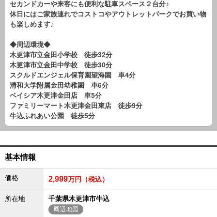
セカンドカーや来客にも便利な駐車スペース２台分♪
路線から探す
休日にはご家族連れでコストコやアウトレットパークでお買い物
中古一戸建
も楽しめます♪
エリアから探す
路線から探す
◆周辺環境◆
木更津市立金田小学校 徒歩32分
マンション
木更津市立金田中学校 徒歩30分
エリアから探す
スクルドエンジェル保育園望海園 車4分
路線から探す
清和大学附属金田幼稚園 車6分
ベイシア木更津金田店 車5分
土 地
ファミリーマート木更津金田東店 徒歩9分
エリアから探す
牛込ふれあい公園 徒歩5分
路線から探す
エリアから物件検索
基本情報
松戸･柏方面エリア
価格
2,999
万円（税込）
松戸･柏方面エリアの新築一戸建
松戸･柏方面エリアの中古一戸建
所在地
千葉県木更津市牛込
松戸･柏方面エリアのマンション
周辺地図
松戸･柏方面エリアの土地