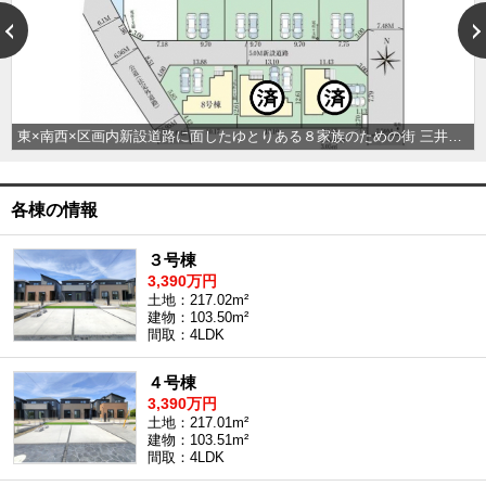
外房エリア
外房エリアの新築一戸建
外房エリアの中古一戸建
外房エリアのマンション
外房エリアの土地
東×南西×区画内新設道路に面したゆとりある８家族のための街 三井アウトレットパーク木更津まで徒歩１３分！ 木更津金田ＩＣに程近くお車でのアクセスも便利です。
内房エリア
内房エリアの新築一戸建
内房エリアの中古一戸建
各棟の情報
内房エリアのマンション
内房エリアの土地
３号棟
東京全域エリア
3,390万円
東京全域エリアの新築一戸建
土地：217.02m²
東京全域エリアの中古一戸建
建物：103.50m²
東京全域エリアのマンション
間取：4LDK
東京全域エリアの土地
４号棟
神奈川全域エリア
3,390万円
神奈川全域エリアの新築一戸建
土地：217.01m²
神奈川全域エリアの中古一戸建
建物：103.51m²
神奈川全域エリアのマンション
間取：4LDK
神奈川全域エリアの土地