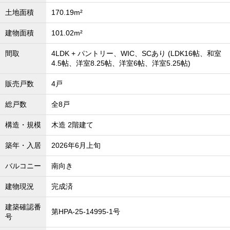
土地面積
170.19m²
建物面積
101.02m²
間取
4LDK + パントリー、WIC、SCあり (LDK16帖、和室
4.5帖、洋室8.25帖、洋室6帖、洋室5.25帖)
販売戸数
4戸
総戸数
全8戸
構造・規模
木造 2階建て
築年・入居
2026年6月上旬
バルコニー
南向き
建物現況
完成済
建築確認番
第HPA-25-14995-1号
号