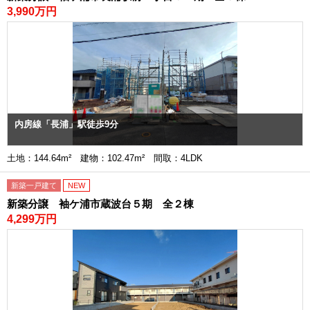
3,990万円
内房線「長浦」駅徒歩9分
土地：144.64m² 建物：102.47m² 間取：4LDK
新築一戸建て
NEW
新築分譲 袖ケ浦市蔵波台５期 全２棟
4,299万円