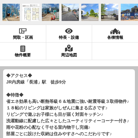
現地販売会情報
千葉本店
松戸支店
成田支店
木更津支店
東京支店
神奈川支店
沖縄支店
間取・区画
特長・設備
各棟情報
スタッフ紹介
千葉本店
松戸支店
成田支店
木更津支店
東京支店
物件概要
周辺地図
神奈川支店
沖縄支店
◆アクセス◆
売却査定
会社案内
JR内房線「長浦」駅 徒歩9分
お問い合わせ
サイトマップ
◆特徴◆
プライバシーポリシー
省エネ効果も高い断熱等級６＆地震に強い耐震等級３取得物件♪
１８帖のリビングは家族がしぜんに集まる広さです♪
リビングで遊ぶお子様にも目が届く対面キッチン♪
物件検索
洗濯動線に配慮した広々としたユーティリティーコーナー付き♪
雨や花粉の心配なく干せる室内物干し完備♪
新築一戸建
部屋ごとに設けた収納は住みやすさへのこだわりです♪
エリアから探す