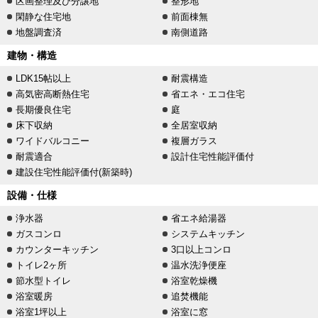
区画整理及び分譲地
整形地
閑静な住宅地
前面棟無
地盤調査済
南側道路
建物・構造
LDK15帖以上
耐震構造
高気密高断熱住宅
省エネ・エコ住宅
長期優良住宅
庭
床下収納
全居室収納
ワイドバルコニー
複層ガラス
耐震適合
設計住宅性能評価付
建設住宅性能評価付(新築時)
設備・仕様
浄水器
省エネ給湯器
ガスコンロ
システムキッチン
カウンターキッチン
3口以上コンロ
トイレ2ヶ所
温水洗浄便座
節水型トイレ
浴室乾燥機
浴室暖房
追焚機能
浴室1坪以上
浴室に窓