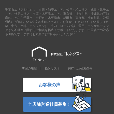
千葉市エリアを中心に、市川・浦安エリア、松戸・柏エリア、成田・銚子エ
リア、外房エリア、市原・木更津エリア、東京都、神奈川県、沖縄県の不動
産のことなら千葉市、松戸市、木更津市、成田市、東京都、神奈川県、沖縄
県内に7店舗をもつ株式会社TKネクストにお任せください！住まい探し（新
築・中古・土地・マンション）、売却、ローン相談、運用、コンサルティン
グまで不動産に関するご相談を幅広くサポートいたします。中国語での対応
も可能です。まずはお気軽にお問い合わせください。
前回の履歴
検討リスト
保存した検索条件
お客様の声
全店舗営業社員募集！