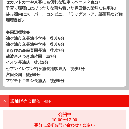
セカンドカーや来客にも便利な駐車スペース２台分♪
路線から探す
子育て環境にはぴったりな落ち着いた雰囲気の閑静な住宅地♪
中古一戸建
徒歩圏内にスーパー、コンビニ、ドラッグストア、郵便局など住
環境良好♪
エリアから探す
路線から探す
◆周辺環境◆
マンション
袖ケ浦市立長浦小学校 徒歩6分
エリアから探す
袖ケ浦市立長浦中学校 徒歩6分
路線から探す
まなびの森保育園長浦 徒歩7分
蔵波台さつき幼稚園 車7分
土 地
イオン長浦店 徒歩5分
エリアから探す
セブンイレブン袖ヶ浦長浦駅東店 徒歩3分
路線から探す
宮田公園 徒歩6分
マツモトキヨシ長浦店 徒歩5分
エリアから物件検索
現地販売会開催
公開中
松戸･柏方面エリア
松戸･柏方面エリアの新築一戸建
公開中
松戸･柏方面エリアの中古一戸建
10:00〜17:00
松戸･柏方面エリアのマンション
事前に必ずお問い合わせください
松戸･柏方面エリアの土地