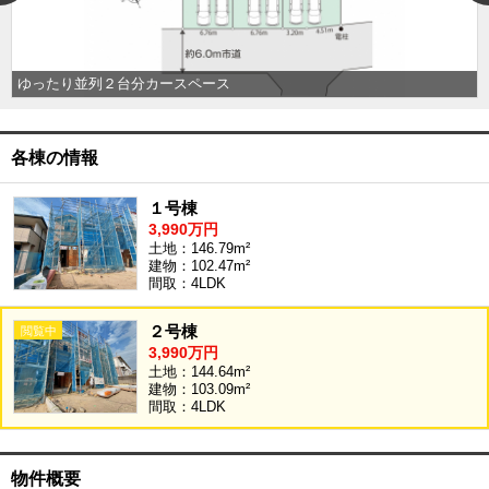
沖縄全域エリア
沖縄全域エリアの新築一戸建
沖縄全域エリアの中古一戸建
ゆったり並列２台分カースペース
沖縄全域エリアのマンション
沖縄全域エリアの土地
各棟の情報
１号棟
お客様の声
3,990万円
土地：146.79m²
建物：102.47m²
間取：4LDK
全店舗営業社員募集！
２号棟
3,990万円
土地：144.64m²
建物：103.09m²
間取：4LDK
物件概要