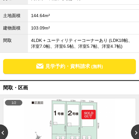
外房エリア
外房エリアの新築一戸建
土地面積
144.64m²
外房エリアの中古一戸建
外房エリアのマンション
建物面積
103.09m²
外房エリアの土地
間取
4LDK + ユーティリティーコーナーあり (LDK18帖、
内房エリア
洋室7.0帖、洋室6.5帖、洋室5.7帖、洋室4.7帖)
内房エリアの新築一戸建
内房エリアの中古一戸建
内房エリアのマンション
内房エリアの土地
見学予約・資料請求
(無料)
東京全域エリア
東京全域エリアの新築一戸建
間取・区画
東京全域エリアの中古一戸建
東京全域エリアのマンション
東京全域エリアの土地
1/2
神奈川全域エリア
神奈川全域エリアの新築一戸建
神奈川全域エリアの中古一戸建
神奈川全域エリアのマンション
神奈川全域エリアの土地