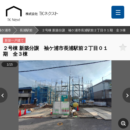
袖ケ浦市
長浦駅前
２号棟 新築分譲 袖ケ浦市長浦駅前２丁目０１期 全３棟
新築一戸建て
２号棟 新築分譲 袖ケ浦市長浦駅前２丁目０１
前回の履歴
検討リスト
保存した検索条件
期 全３棟
中国語での対応も可能です
1/15
お問い合わせ
営業メールは固くお断りします
お知らせ
千葉本店
松戸支店
成田支店
木更津支店
東京支店
神奈川支店
沖縄支店