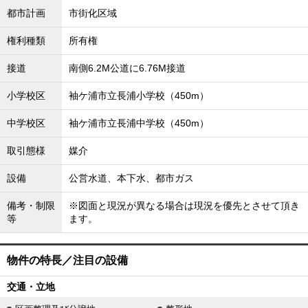
都市計画
市街化区域
権利種類
所有権
接道
南側6.2M公道に6.76M接道
小学校区
袖ケ浦市立長浦小学校（450m）
中学校区
袖ケ浦市立長浦中学校（450m）
取引態様
媒介
設備
公営水道、本下水、都市ガス
備考・制限
※図面と現況が異なる場合は現況を優先とさせて頂き
等
ます。
物件の特長／注目の設備
交通・立地