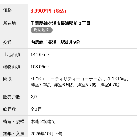
価格
3,990
万円（税込）
所在地
千葉県袖ケ浦市長浦駅前２丁目
周辺地図
交通
内房線「長浦」駅徒歩9分
土地面積
144.64m²
建物面積
103.09m²
間取
4LDK + ユーティリティーコーナーあり (LDK18帖、
洋室7.0帖、洋室6.5帖、洋室5.7帖、洋室4.7帖)
販売戸数
2戸
総戸数
全3戸
構造・規模
木造 2階建て
築年・入居
2026年10月上旬