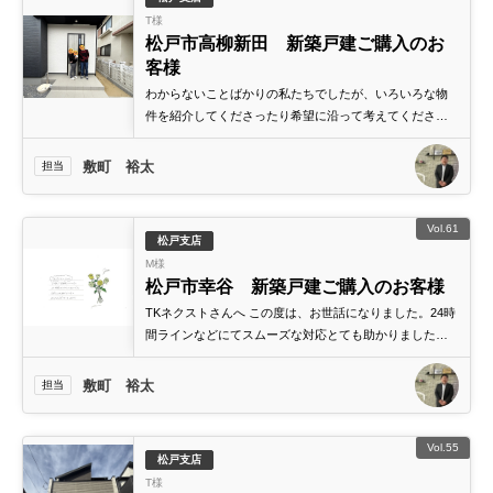
成田･銚子方面エリア
T様
松戸市高柳新田 新築戸建ご購入のお
成田･銚子方面エリアの新築一戸建
客様
成田･銚子方面エリアの中古一戸建
成田･銚子方面エリアのマンション
わからないことばかりの私たちでしたが、いろいろな物
成田･銚子方面エリアの土地
件を紹介してくださったり希望に沿って考えてくださっ
たりと大変お世話になりました。新居でのこれからの生
四街道･佐倉･八千代方面エリア
活が楽しみです。ありがとうございました！
敷町 裕太
担当
四街道･佐倉･八千代方面エリアの新築一戸建
四街道･佐倉･八千代方面エリアの中古一戸建
四街道･佐倉･八千代方面エリアのマンション
Vol.61
四街道･佐倉･八千代方面エリアの土地
松戸支店
M様
船橋･市川･浦安方面エリア
松戸市幸谷 新築戸建ご購入のお客様
船橋･市川･浦安方面エリアの新築一戸建
TKネクストさんへ この度は、お世話になりました。24時
船橋･市川･浦安方面エリアの中古一戸建
間ラインなどにてスムーズな対応とても助かりました。
船橋･市川･浦安方面エリアのマンション
船橋･市川･浦安方面エリアの土地
ありがとうございました＼(^o^)／
敷町 裕太
担当
千葉市エリア
千葉市エリアの新築一戸建
千葉市エリアの中古一戸建
Vol.55
千葉市エリアのマンション
松戸支店
千葉市エリアの土地
T様