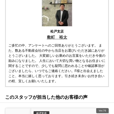
路線から探す
中古一戸建
エリアから探す
路線から探す
マンション
松戸支店
敷町 裕太
エリアから探す
路線から探す
ご多忙の中、アンケートへのご回答ありがとうございます。 ま
た、数ある不動産会社の中から当店をお選びいただき誠にありが
土 地
とうございました。 大変嬉しいお褒めのお言葉をいただき今後の
エリアから探す
励みになりました。 人生において大切な買い物となるお住まいに
路線から探す
関することですので、少しでも疑問に思われることや確認事項が
ございましたら、いつでもご連絡ください。F様と出会えました
こと、本当に嬉しく思っております。引き続き末永いお付き合い
の程、宜しくお願いいたします。
エリアから物件検索
松戸･柏方面エリア
このスタッフが担当した他のお客様の声
松戸･柏方面エリアの新築一戸建
松戸･柏方面エリアの中古一戸建
松戸･柏方面エリアのマンション
松戸･柏方面エリアの土地
Vol.76
松戸支店