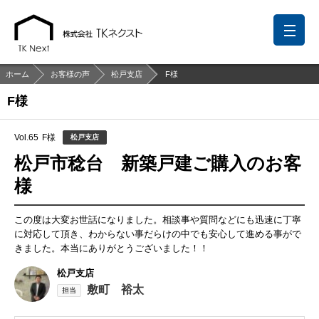
ホーム
お客様の声
松戸支店
F様
F様
前回の履歴
検討リスト
保存した検索条件
Vol.65
F様
松戸支店
中国語での対応も可能です
松戸市稔台 新築戸建ご購入のお客
様
お問い合わせ
営業メールは固くお断りします
この度は大変お世話になりました。相談事や質問などにも迅速に丁寧
に対応して頂き、わからない事だらけの中でも安心して進める事がで
きました。本当にありがとうございました！！
お知らせ
松戸支店
千葉本店
松戸支店
成田支店
木更津支店
東京支店
敷町 裕太
神奈川支店
沖縄支店
担当