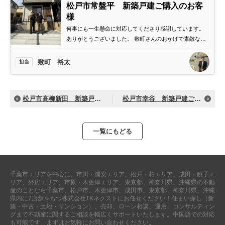
松戸市常盤平 新築戸建ご購入のお客
外房エリア
様
外房エリアの新築一戸建
何事にも一生懸命に対応してくださり感謝しています。
外房エリアの中古一戸建
ありがとうございました。 敷町さんのおかげで素敵な家
外房エリアのマンション
を見つけることができてとても嬉しいです。
外房エリアの土地
敷町 裕太
担当
内房エリア
内房エリアの新築一戸建
内房エリアの中古一戸建
内房エリアのマンション
松戸市高柳新田 新築戸建ご購入のお客様
松戸市幸谷 新築戸建ご購入のお客様
内房エリアの土地
東京全域エリア
一覧にもどる
東京全域エリアの新築一戸建
東京全域エリアの中古一戸建
東京全域エリアのマンション
東京全域エリアの土地
千葉市エリアを中心に、市川・浦安エリア、松戸・柏エリア、成田・銚子エ
神奈川全域エリア
リア、外房エリア、市原・木更津エリア、東京都、神奈川県、沖縄県の不動
産のことなら千葉市、松戸市、木更津市、成田市、東京都、神奈川県、沖縄
神奈川全域エリアの新築一戸建
県内に7店舗をもつ株式会社TKネクストにお任せください！住まい探し（新
神奈川全域エリアの中古一戸建
築・中古・土地・マンション）、売却、ローン相談、運用、コンサルティン
神奈川全域エリアのマンション
グまで不動産に関するご相談を幅広くサポートいたします。中国語での対応
神奈川全域エリアの土地
も可能です。まずはお気軽にお問い合わせください。