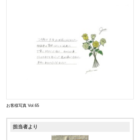
現地販売会情報
千葉本店
松戸支店
成田支店
木更津支店
東京支店
神奈川支店
沖縄支店
スタッフ紹介
千葉本店
松戸支店
成田支店
木更津支店
東京支店
神奈川支店
沖縄支店
売却査定
会社案内
お問い合わせ
サイトマップ
プライバシーポリシー
お客様写真 Vol.65
物件検索
担当者より
新築一戸建
エリアから探す