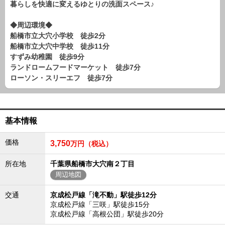
暮らしを快適に変えるゆとりの洗面スペース♪
路線から探す
中古一戸建
◆周辺環境◆
船橋市立大穴小学校 徒歩2分
エリアから探す
路線から探す
船橋市立大穴中学校 徒歩11分
すずみ幼稚園 徒歩9分
マンション
ランドロームフードマーケット 徒歩7分
エリアから探す
ローソン・スリーエフ 徒歩7分
路線から探す
土 地
エリアから探す
基本情報
路線から探す
価格
3,750
万円（税込）
エリアから物件検索
所在地
千葉県船橋市大穴南２丁目
周辺地図
松戸･柏方面エリア
松戸･柏方面エリアの新築一戸建
交通
京成松戸線「滝不動」駅徒歩12分
松戸･柏方面エリアの中古一戸建
京成松戸線「三咲」駅徒歩15分
松戸･柏方面エリアのマンション
京成松戸線「高根公団」駅徒歩20分
松戸･柏方面エリアの土地