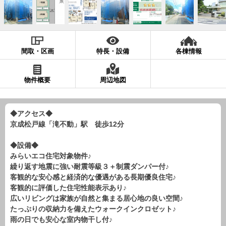
現地販売会情報
千葉本店
松戸支店
成田支店
木更津支店
東京支店
神奈川支店
沖縄支店
間取・区画
特長・設備
各棟情報
スタッフ紹介
物件概要
周辺地図
千葉本店
松戸支店
成田支店
木更津支店
東京支店
神奈川支店
沖縄支店
◆アクセス◆
京成松戸線「滝不動」駅 徒歩12分
売却査定
会社案内
お問い合わせ
サイトマップ
◆設備◆
みらいエコ住宅対象物件♪
プライバシーポリシー
繰り返す地震に強い耐震等級３＋制震ダンパー付♪
客観的な安心感と経済的な優遇がある長期優良住宅♪
客観的に評価した住宅性能表示あり♪
物件検索
広いリビングは家族が自然と集まる居心地の良い空間♪
たっぷりの収納力を備えたウォークインクロゼット♪
新築一戸建
雨の日でも安心な室内物干し付♪
エリアから探す