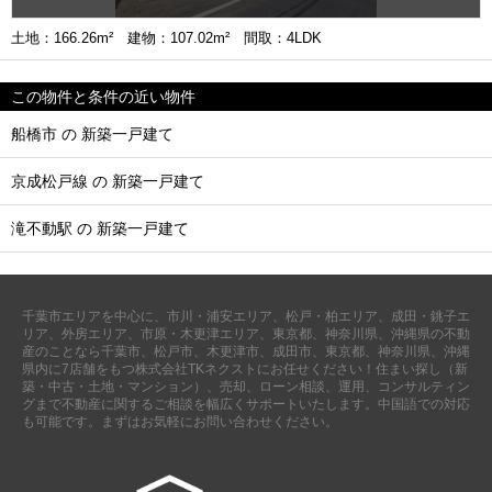
土地：166.26m² 建物：107.02m² 間取：4LDK
この物件と条件の近い物件
船橋市 の 新築一戸建て
京成松戸線 の 新築一戸建て
滝不動駅 の 新築一戸建て
千葉市エリアを中心に、市川・浦安エリア、松戸・柏エリア、成田・銚子エ
リア、外房エリア、市原・木更津エリア、東京都、神奈川県、沖縄県の不動
産のことなら千葉市、松戸市、木更津市、成田市、東京都、神奈川県、沖縄
県内に7店舗をもつ株式会社TKネクストにお任せください！住まい探し（新
築・中古・土地・マンション）、売却、ローン相談、運用、コンサルティン
グまで不動産に関するご相談を幅広くサポートいたします。中国語での対応
も可能です。まずはお気軽にお問い合わせください。