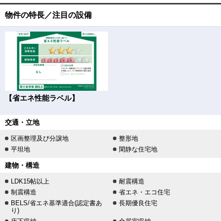
物件の特長／注目の設備
【省エネ性能ラベル】
交通・立地
区画整理及び分譲地
整形地
平坦地
閑静な住宅地
建物・構造
LDK15帖以上
耐震構造
制震構造
省エネ・エコ住宅
BELS/省エネ基準適合(認定書あ
長期優良住宅
り)