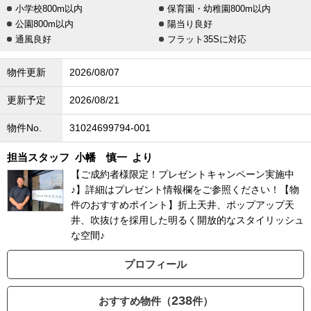
小学校800m以内
保育園・幼稚園800m以内
公園800m以内
陽当り良好
通風良好
フラット35Sに対応
物件更新
2026/08/07
更新予定
2026/08/21
物件No.
31024699794-001
担当スタッフ
小幡 慎一
より
【ご成約者様限定！プレゼントキャンペーン実施中
♪】詳細はプレゼント情報欄をご参照ください！【物
件のおすすめポイント】折上天井、ポップアップ天
井、吹抜けを採用した明るく開放的なスタイリッシュ
な空間♪
プロフィール
238
おすすめ物件（
件）