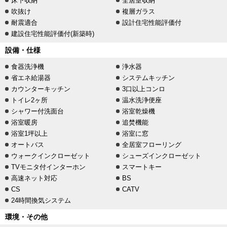
床下収納
全居室収納
吹抜け
複層ガラス
耐震適合
設計住宅性能評価付
建設住宅性能評価付(新築時)
設備・仕様
食器洗浄機
浄水器
省エネ給湯器
システムキッチン
カウンターキッチン
3口以上コンロ
トイレ2ヶ所
温水洗浄便座
シャワー付洗面台
浴室乾燥機
浴室暖房
追焚機能
浴室1坪以上
浴室に窓
オートバス
全居室フローリング
ウォークインクローゼット
シューズインクローゼット
TVモニタ付インターホン
スマートキー
高速ネット対応
BS
CS
CATV
24時間換気システム
環境・その他