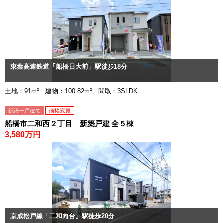
東葉高速鉄道「船橋日大前」駅徒歩18分
土地：91m² 建物：100.82m² 間取：3SLDK
新築一戸建て
価格変更
船橋市二和西２丁目 新築戸建 全５棟
3,580万円
京成松戸線「二和向台」駅徒歩20分