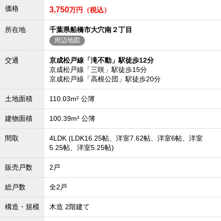
価格
3,750
万円（税込）
沖縄全域エリア
沖縄全域エリアの新築一戸建
所在地
千葉県船橋市大穴南２丁目
沖縄全域エリアの中古一戸建
周辺地図
沖縄全域エリアのマンション
沖縄全域エリアの土地
交通
京成松戸線「滝不動」駅徒歩12分
京成松戸線「三咲」駅徒歩15分
京成松戸線「高根公団」駅徒歩20分
お客様の声
土地面積
110.03m² 公簿
建物面積
100.39m² 公簿
全店舗営業社員募集！
間取
4LDK (LDK16.25帖、洋室7.62帖、洋室6帖、洋室
5.25帖、洋室5.25帖)
販売戸数
2戸
総戸数
全2戸
構造・規模
木造 2階建て