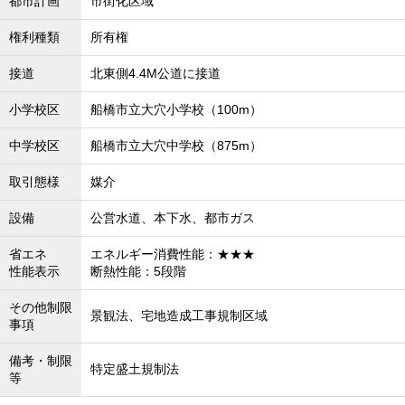
都市計画
市街化区域
権利種類
所有権
接道
北東側4.4M公道に接道
小学校区
船橋市立大穴小学校（100m）
中学校区
船橋市立大穴中学校（875m）
取引態様
媒介
設備
公営水道、本下水、都市ガス
省エネ
エネルギー消費性能：★★★
性能表示
断熱性能：5段階
その他制限
景観法、宅地造成工事規制区域
事項
備考・制限
特定盛土規制法
等