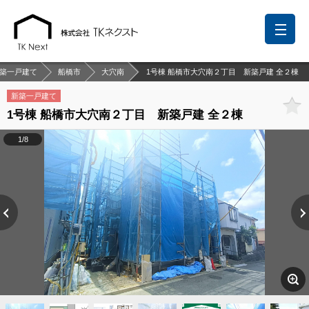
築一戸建て
船橋市
大穴南
1号棟 船橋市大穴南２丁目 新築戸建 全２棟
新築一戸建て
1号棟 船橋市大穴南２丁目 新築戸建 全２棟
前回の履歴
検討リスト
保存した検索条件
1/8
中国語での対応も可能です
お問い合わせ
営業メールは固くお断りします
お知らせ
千葉本店
松戸支店
成田支店
木更津支店
東京支店
神奈川支店
沖縄支店