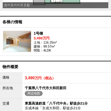
外房エリア
カースペース２台
外房エリアの新築一戸建
外房エリアの中古一戸建
外房エリアのマンション
各棟の情報
外房エリアの土地
内房エリア
1号棟
3,490万円
内房エリアの新築一戸建
土地：116.25m²
内房エリアの中古一戸建
建物：99.57m²
内房エリアのマンション
間取：4LDK
内房エリアの土地
東京全域エリア
物件概要
東京全域エリアの新築一戸建
東京全域エリアの中古一戸建
東京全域エリアのマンション
価格
3,490
万円（税込）
東京全域エリアの土地
所在地
千葉県八千代市大和田新田
神奈川全域エリア
周辺地図
神奈川全域エリアの新築一戸建
神奈川全域エリアの中古一戸建
交通
東葉高速鉄道「八千代中央」駅徒歩21分
神奈川全域エリアのマンション
京成本線「京成大和田」駅徒歩21分
神奈川全域エリアの土地