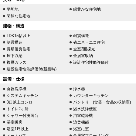
平坦地
緑豊かな住宅地
閑静な住宅地
建物・構造
LDK15帖以上
耐震構造
制震構造
省エネ・エコ住宅
長期優良住宅
全室2面採光
床下収納
全居室収納
複層ガラス
設計住宅性能評価付
建設住宅性能評価付(新築時)
設備・仕様
食器洗浄機
浄水器
システムキッチン
カウンターキッチン
3口以上コンロ
パントリー(食器・食品の収納庫)
トイレ2ヶ所
温水洗浄便座
シャワー付洗面台
浴室乾燥機
浴室暖房
追焚機能
浴室1坪以上
浴室に窓
オートバス
全居室フローリング