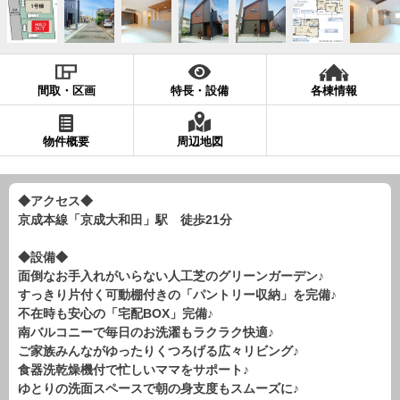
現地販売会情報
千葉本店
松戸支店
成田支店
木更津支店
東京支店
神奈川支店
沖縄支店
間取・区画
特長・設備
各棟情報
スタッフ紹介
物件概要
周辺地図
千葉本店
松戸支店
成田支店
木更津支店
東京支店
神奈川支店
沖縄支店
◆アクセス◆
京成本線「京成大和田」駅 徒歩21分
売却査定
会社案内
お問い合わせ
サイトマップ
◆設備◆
面倒なお手入れがいらない人工芝のグリーンガーデン♪
プライバシーポリシー
すっきり片付く可動棚付きの「パントリー収納」を完備♪
不在時も安心の「宅配BOX」完備♪
南バルコニーで毎日のお洗濯もラクラク快適♪
物件検索
ご家族みんながゆったりくつろげる広々リビング♪
食器洗乾燥機付で忙しいママをサポート♪
新築一戸建
ゆとりの洗面スペースで朝の身支度もスムーズに♪
エリアから探す