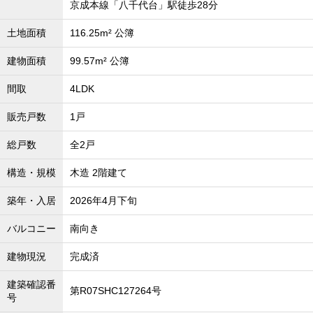
京成本線「八千代台」駅徒歩28分
沖縄全域エリア
土地面積
116.25m² 公簿
沖縄全域エリアの新築一戸建
沖縄全域エリアの中古一戸建
沖縄全域エリアのマンション
建物面積
99.57m² 公簿
沖縄全域エリアの土地
間取
4LDK
販売戸数
1戸
お客様の声
総戸数
全2戸
構造・規模
木造 2階建て
全店舗営業社員募集！
築年・入居
2026年4月下旬
バルコニー
南向き
建物現況
完成済
建築確認番
第R07SHC127264号
号