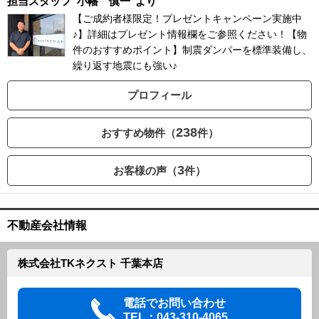
担当スタッフ
小幡 慎一
より
【ご成約者様限定！プレゼントキャンペーン実施中
♪】詳細はプレゼント情報欄をご参照ください！【物
件のおすすめポイント】制震ダンパーを標準装備し、
繰り返す地震にも強い♪
プロフィール
238
おすすめ物件（
件）
3
お客様の声（
件）
不動産会社情報
株式会社TKネクスト 千葉本店
電話でお問い合わせ
TEL：043-310-4065