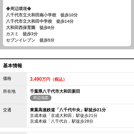
路線から探す
◆周辺環境◆
中古一戸建
八千代市立大和田南小学校 徒歩10分
八千代市立大和田中学校 徒歩14分
エリアから探す
路線から探す
大和田西保育園 徒歩8分
カスミ 徒歩3分
マンション
セブンイレブン 徒歩5分
エリアから探す
路線から探す
土 地
基本情報
エリアから探す
路線から探す
価格
3,490
万円（税込）
所在地
千葉県八千代市大和田新田
エリアから物件検索
周辺地図
松戸･柏方面エリア
交通
東葉高速鉄道「八千代中央」駅徒歩21分
松戸･柏方面エリアの新築一戸建
京成本線「京成大和田」駅徒歩21分
松戸･柏方面エリアの中古一戸建
京成本線「八千代台」駅徒歩28分
松戸･柏方面エリアのマンション
松戸･柏方面エリアの土地