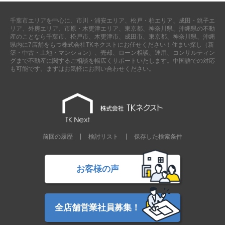
千葉市エリアを中心に、市川・浦安エリア、松戸・柏エリア、成田・銚子エ
リア、外房エリア、市原・木更津エリア、東京都、神奈川県、沖縄県の不動
産のことなら千葉市、松戸市、木更津市、成田市、東京都、神奈川県、沖縄
県内に7店舗をもつ株式会社TKネクストにお任せください！住まい探し（新
築・中古・土地・マンション）、売却、ローン相談、運用、コンサルティン
グまで不動産に関するご相談を幅広くサポートいたします。中国語での対応
も可能です。まずはお気軽にお問い合わせください。
前回の履歴
検討リスト
保存した検索条件
お客様の声
全店舗営業社員募集！