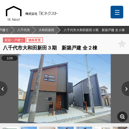
戸建て
八千代市
大和田新田
八千代市大和田新田３期 新築戸建 全２棟
新築一戸建て
価格変更
八千代市大和田新田３期 新築戸建 全２棟
前回の履歴
検討リスト
保存した検索条件
1/29
中国語での対応も可能です
お問い合わせ
営業メールは固くお断りします
お知らせ
千葉本店
松戸支店
成田支店
木更津支店
東京支店
神奈川支店
沖縄支店