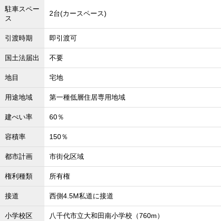
駐車スペー
2台(カースペース)
ス
引渡時期
即引渡可
国土法届出
不要
地目
宅地
用途地域
第一種低層住居専用地域
建ぺい率
60％
容積率
150％
都市計画
市街化区域
権利種類
所有権
接道
西側4.5M私道に接道
小学校区
八千代市立大和田南小学校（760m）