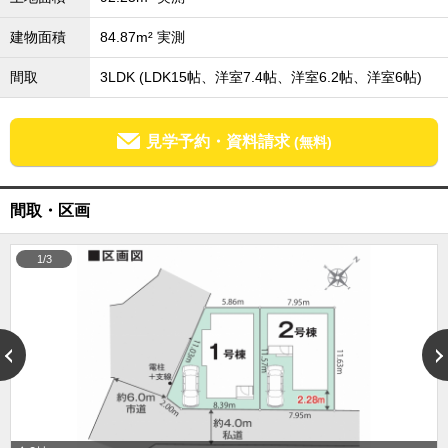
成田･銚子方面エリア
建物面積
84.87m² 実測
成田･銚子方面エリアの新築一戸建
成田･銚子方面エリアの中古一戸建
間取
3LDK (LDK15帖、洋室7.4帖、洋室6.2帖、洋室6帖)
成田･銚子方面エリアのマンション
成田･銚子方面エリアの土地
四街道･佐倉･八千代方面エリア
見学予約・資料請求
(無料)
四街道･佐倉･八千代方面エリアの新築一戸建
四街道･佐倉･八千代方面エリアの中古一戸建
四街道･佐倉･八千代方面エリアのマンション
間取・区画
四街道･佐倉･八千代方面エリアの土地
船橋･市川･浦安方面エリア
1/3
船橋･市川･浦安方面エリアの新築一戸建
船橋･市川･浦安方面エリアの中古一戸建
船橋･市川･浦安方面エリアのマンション
船橋･市川･浦安方面エリアの土地
千葉市エリア
千葉市エリアの新築一戸建
千葉市エリアの中古一戸建
千葉市エリアのマンション
千葉市エリアの土地