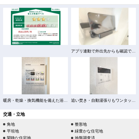
アプリ連動で外出先からも確認できるインターフォン
暖房・乾燥・換気機能を備えた浴室暖房乾燥機
追い焚き・自動湯張りもワンタッチで操作できる給湯パネル
交通・立地
角地
整形地
平坦地
緑豊かな住宅地
閑静な住宅地
地盤調査済