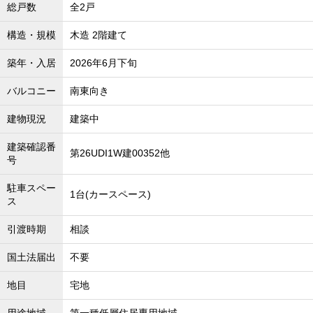
総戸数
全2戸
沖縄全域エリア
沖縄全域エリアの新築一戸建
構造・規模
木造 2階建て
沖縄全域エリアの中古一戸建
沖縄全域エリアのマンション
築年・入居
2026年6月下旬
沖縄全域エリアの土地
バルコニー
南東向き
建物現況
建築中
お客様の声
建築確認番
第26UDI1W建00352他
号
駐車スペー
全店舗営業社員募集！
1台(カースペース)
ス
引渡時期
相談
国土法届出
不要
地目
宅地