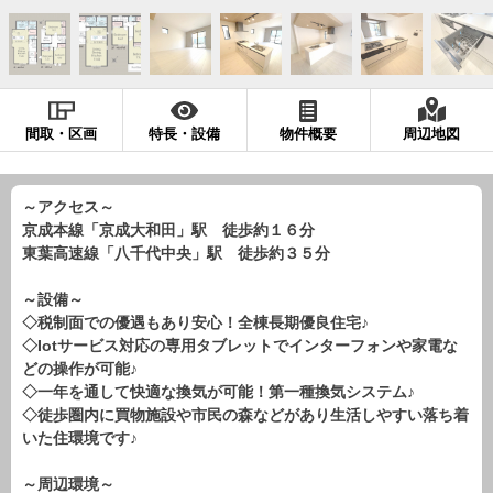
現地販売会情報
千葉本店
松戸支店
成田支店
木更津支店
東京支店
神奈川支店
沖縄支店
間取・区画
特長・設備
物件概要
周辺地図
スタッフ紹介
千葉本店
松戸支店
成田支店
木更津支店
東京支店
～アクセス～
神奈川支店
沖縄支店
京成本線「京成大和田」駅 徒歩約１６分
東葉高速線「八千代中央」駅 徒歩約３５分
売却査定
会社案内
～設備～
お問い合わせ
サイトマップ
◇税制面での優遇もあり安心！全棟長期優良住宅♪
◇Iotサービス対応の専用タブレットでインターフォンや家電な
プライバシーポリシー
どの操作が可能♪
◇一年を通して快適な換気が可能！第一種換気システム♪
◇徒歩圏内に買物施設や市民の森などがあり生活しやすい落ち着
物件検索
いた住環境です♪
新築一戸建
～周辺環境～
エリアから探す