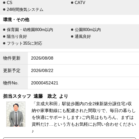
CS
CATV
24時間換気システム
環境・その他
保育園・幼稚園800m以内
公園800m以内
陽当り良好
通風良好
フラット35Sに対応
物件更新
2026/08/08
更新予定
2026/08/22
物件No.
20000452421
担当スタッフ
遠藤 政之
より
「京成大和田」駅徒歩圏内の全2棟新築分譲住宅♪収
納や家事動線にも配慮された間取りで、毎日の暮らし
を快適にサポートします♪ご内見はもちろん、まずは
資料だけ…という方もお気軽にお問い合わせください
♪