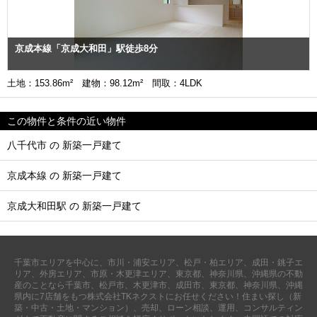
京成本線「京成大和田」駅徒歩8分
土地：153.86m² 建物：98.12m² 間取：4LDK
この物件と条件の近い物件
八千代市 の 新築一戸建て
京成本線 の 新築一戸建て
京成大和田駅 の 新築一戸建て
千葉市エリアを中心に、市川・浦安エリア、松戸・柏エリア、成田・銚子エ
リア、外房エリア、市原・木更津エリア、東京都、神奈川県、沖縄県の不動
産のことなら千葉市、松戸市、木更津市、成田市、東京都、神奈川県、沖縄
県内に7店舗をもつ株式会社TKネクストにお任せください！住まい探し（新
築・中古・土地・マンション）、売却、ローン相談、運用、コンサルティン