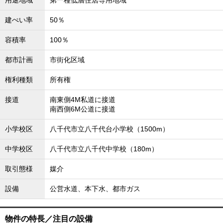
用途地域
第一種低層住居専用地域
建ぺい率
50％
容積率
100％
都市計画
市街化区域
権利種類
所有権
接道
南東側4M私道に接道
南西側6M公道に接道
小学校区
八千代市立八千代台小学校（1500m）
中学校区
八千代市立八千代中学校（180m）
取引態様
媒介
設備
公営水道、本下水、都市ガス
物件の特長／注目の設備