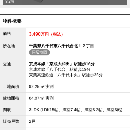
全2棟
外房エリア
外房エリアの新築一戸建
外房エリアの中古一戸建
物件概要
外房エリアのマンション
外房エリアの土地
価格
3,490
万円（税込）
内房エリア
所在地
千葉県八千代市八千代台北１２丁目
内房エリアの新築一戸建
内房エリアの中古一戸建
周辺地図
内房エリアのマンション
内房エリアの土地
交通
京成本線「京成大和田」駅徒歩16分
京成本線「八千代台」駅徒歩19分
東京全域エリア
東葉高速鉄道「八千代中央」駅徒歩35分
東京全域エリアの新築一戸建
東京全域エリアの中古一戸建
土地面積
92.25m² 実測
東京全域エリアのマンション
東京全域エリアの土地
建物面積
84.87m² 実測
神奈川全域エリア
間取
3LDK (LDK15帖、洋室7.4帖、洋室6.2帖、洋室6帖)
神奈川全域エリアの新築一戸建
神奈川全域エリアの中古一戸建
販売戸数
2戸
神奈川全域エリアのマンション
神奈川全域エリアの土地