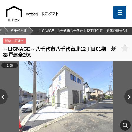
市
八千代台北
～LIGNAGE～八千代市八千代台北12丁目01期 新築戸建全2棟
新築一戸建て
～LIGNAGE～八千代市八千代台北12丁目01期 新
前回の履歴
検討リスト
保存した検索条件
築戸建全2棟
中国語での対応も可能です
1/39
お問い合わせ
営業メールは固くお断りします
お知らせ
千葉本店
松戸支店
成田支店
木更津支店
東京支店
神奈川支店
沖縄支店