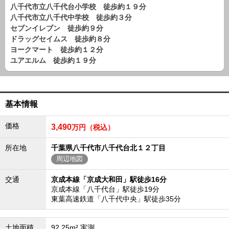
八千代市立八千代台小学校 徒歩約１９分
路線から探す
八千代市立八千代中学校 徒歩約３分
中古一戸建
セブンイレブン 徒歩約９分
エリアから探す
ドラッグセイムス 徒歩約８分
路線から探す
ヨークマート 徒歩約１２分
ユアエルム 徒歩約１９分
マンション
エリアから探す
路線から探す
土 地
基本情報
エリアから探す
価格
3,490
路線から探す
万円（税込）
所在地
千葉県八千代市八千代台北１２丁目
周辺地図
エリアから物件検索
交通
京成本線「京成大和田」駅徒歩16分
松戸･柏方面エリア
京成本線「八千代台」駅徒歩19分
松戸･柏方面エリアの新築一戸建
東葉高速鉄道「八千代中央」駅徒歩35分
松戸･柏方面エリアの中古一戸建
松戸･柏方面エリアのマンション
松戸･柏方面エリアの土地
土地面積
92.25m² 実測