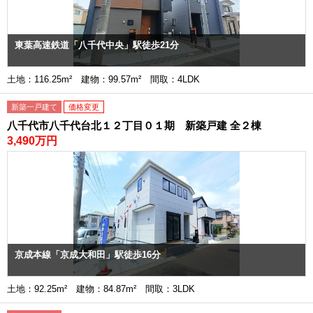
東葉高速鉄道「八千代中央」駅徒歩21分
土地：116.25m² 建物：99.57m² 間取：4LDK
新築一戸建て
価格変更
八千代市八千代台北１２丁目０１期 新築戸建 全２棟
3,490万円
京成本線「京成大和田」駅徒歩16分
土地：92.25m² 建物：84.87m² 間取：3LDK