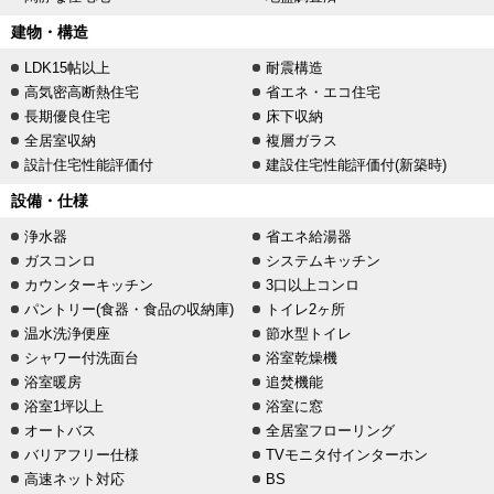
建物・構造
LDK15帖以上
耐震構造
高気密高断熱住宅
省エネ・エコ住宅
長期優良住宅
床下収納
全居室収納
複層ガラス
設計住宅性能評価付
建設住宅性能評価付(新築時)
設備・仕様
浄水器
省エネ給湯器
ガスコンロ
システムキッチン
カウンターキッチン
3口以上コンロ
パントリー(食器・食品の収納庫)
トイレ2ヶ所
温水洗浄便座
節水型トイレ
シャワー付洗面台
浴室乾燥機
浴室暖房
追焚機能
浴室1坪以上
浴室に窓
オートバス
全居室フローリング
バリアフリー仕様
TVモニタ付インターホン
高速ネット対応
BS