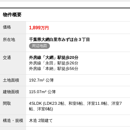
外房エリア
外房エリアの新築一戸建
物件概要
外房エリアの中古一戸建
外房エリアのマンション
価格
1,899
万円
外房エリアの土地
内房エリア
所在地
千葉県大網白里市みずほ台３丁目
周辺地図
内房エリアの新築一戸建
内房エリアの中古一戸建
内房エリアのマンション
交通
外房線「大網」駅徒歩20分
内房エリアの土地
外房線「永田」駅徒歩26分
外房線「本納」駅徒歩56分
東京全域エリア
東京全域エリアの新築一戸建
土地面積
192.7m² 公簿
東京全域エリアの中古一戸建
東京全域エリアのマンション
建物面積
115.07m² 公簿
東京全域エリアの土地
間取
4SLDK (LDK23.2帖、和室6帖、洋室11.8帖、洋室7
神奈川全域エリア
帖、洋室6帖)
神奈川全域エリアの新築一戸建
神奈川全域エリアの中古一戸建
構造・規模
木造 2階建て
神奈川全域エリアのマンション
神奈川全域エリアの土地