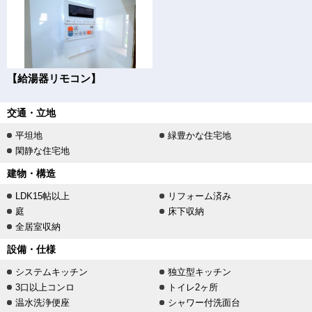
【給湯器リモコン】
交通・立地
平坦地
緑豊かな住宅地
閑静な住宅地
建物・構造
LDK15帖以上
リフォーム済み
庭
床下収納
全居室収納
設備・仕様
システムキッチン
独立型キッチン
3口以上コンロ
トイレ2ヶ所
温水洗浄便座
シャワー付洗面台