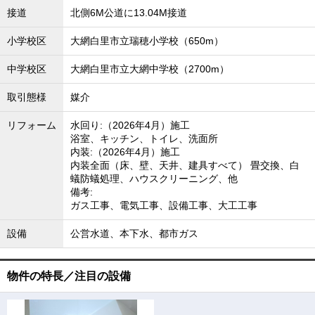
接道
北側6M公道に13.04M接道
小学校区
大網白里市立瑞穂小学校（650m）
中学校区
大網白里市立大網中学校（2700m）
取引態様
媒介
リフォーム
水回り:（2026年4月）施工
浴室、キッチン、トイレ、洗面所
内装:（2026年4月）施工
内装全面（床、壁、天井、建具すべて） 畳交換、白
蟻防蟻処理、ハウスクリーニング、他
備考:
ガス工事、電気工事、設備工事、大工工事
設備
公営水道、本下水、都市ガス
物件の特長／注目の設備