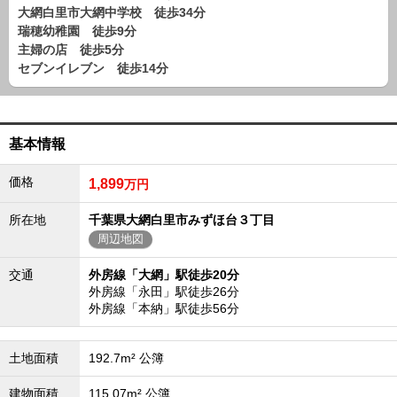
路線から探す
大網白里市大網中学校 徒歩34分
瑞穂幼稚園 徒歩9分
中古一戸建
主婦の店 徒歩5分
エリアから探す
セブンイレブン 徒歩14分
路線から探す
マンション
エリアから探す
基本情報
路線から探す
土 地
価格
1,899
万円
エリアから探す
路線から探す
所在地
千葉県大網白里市みずほ台３丁目
周辺地図
交通
外房線「大網」駅徒歩20分
エリアから物件検索
外房線「永田」駅徒歩26分
外房線「本納」駅徒歩56分
松戸･柏方面エリア
松戸･柏方面エリアの新築一戸建
松戸･柏方面エリアの中古一戸建
土地面積
192.7m² 公簿
松戸･柏方面エリアのマンション
松戸･柏方面エリアの土地
建物面積
115.07m² 公簿