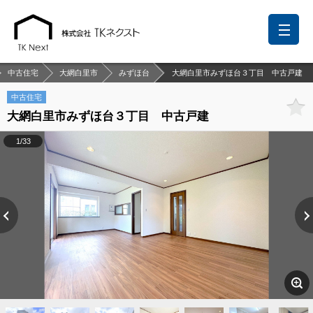
中古住宅
大網白里市
みずほ台
大網白里市みずほ台３丁目 中古戸建
中古住宅
大網白里市みずほ台３丁目 中古戸建
前回の履歴
検討リスト
保存した検索条件
1/33
中国語での対応も可能です
お問い合わせ
営業メールは固くお断りします
お知らせ
千葉本店
松戸支店
成田支店
木更津支店
東京支店
神奈川支店
沖縄支店