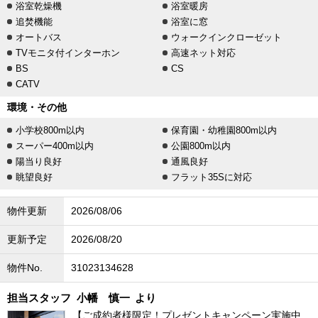
浴室乾燥機
浴室暖房
追焚機能
浴室に窓
オートバス
ウォークインクローゼット
TVモニタ付インターホン
高速ネット対応
BS
CS
CATV
環境・その他
小学校800m以内
保育園・幼稚園800m以内
スーパー400m以内
公園800m以内
陽当り良好
通風良好
眺望良好
フラット35Sに対応
物件更新
2026/08/06
更新予定
2026/08/20
物件No.
31023134628
担当スタッフ
小幡 慎一
より
【ご成約者様限定！プレゼントキャンペーン実施中