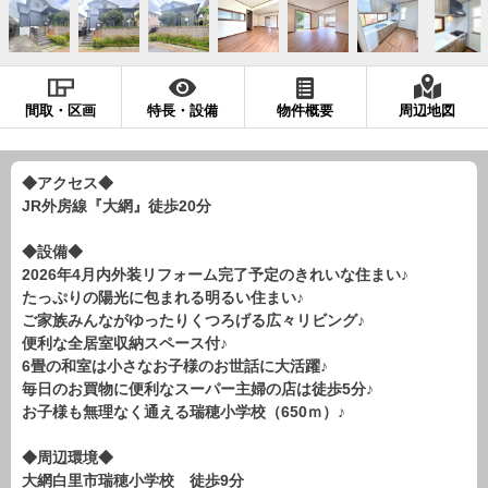
現地販売会情報
千葉本店
松戸支店
成田支店
木更津支店
東京支店
神奈川支店
沖縄支店
間取・区画
特長・設備
物件概要
周辺地図
スタッフ紹介
千葉本店
松戸支店
成田支店
木更津支店
東京支店
◆アクセス◆
JR外房線『大網』徒歩20分
神奈川支店
沖縄支店
◆設備◆
売却査定
会社案内
2026年4月内外装リフォーム完了予定のきれいな住まい♪
たっぷりの陽光に包まれる明るい住まい♪
お問い合わせ
サイトマップ
ご家族みんながゆったりくつろげる広々リビング♪
便利な全居室収納スペース付♪
プライバシーポリシー
6畳の和室は小さなお子様のお世話に大活躍♪
毎日のお買物に便利なスーパー主婦の店は徒歩5分♪
お子様も無理なく通える瑞穂小学校（650ｍ）♪
物件検索
新築一戸建
◆周辺環境◆
大網白里市瑞穂小学校 徒歩9分
エリアから探す