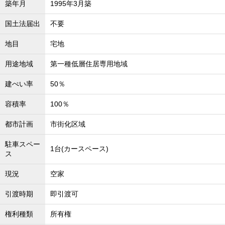
築年月
1995年3月築
沖縄全域エリア
国土法届出
不要
沖縄全域エリアの新築一戸建
沖縄全域エリアの中古一戸建
沖縄全域エリアのマンション
地目
宅地
沖縄全域エリアの土地
用途地域
第一種低層住居専用地域
建ぺい率
50％
お客様の声
容積率
100％
都市計画
市街化区域
全店舗営業社員募集！
駐車スペー
1台(カースペース)
ス
現況
空家
引渡時期
即引渡可
権利種類
所有権