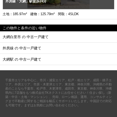
外房線「大網」駅徒歩24分
土地：185.97m² 建物：125.79m² 間取：4SLDK
この物件と条件の近い物件
大網白里市 の 中古一戸建て
外房線 の 中古一戸建て
大網駅 の 中古一戸建て
千葉市エリアを中心に、市川・浦安エリア、松戸・柏エリア、成田・銚子エ
リア、外房エリア、市原・木更津エリア、東京都、神奈川県、沖縄県の不動
産のことなら千葉市、松戸市、木更津市、成田市、東京都、神奈川県、沖縄
県内に7店舗をもつ株式会社TKネクストにお任せください！住まい探し（新
築・中古・土地・マンション）、売却、ローン相談、運用、コンサルティン
グまで不動産に関するご相談を幅広くサポートいたします。中国語での対応
も可能です。まずはお気軽にお問い合わせください。