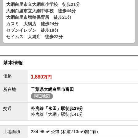
路線から探す
大網白里市立大網東小学校 徒歩21分
大網白里市立大網中学校 徒歩44分
中古一戸建
大網白里市増穂保育所 徒歩21分
エリアから探す
カスミ 大網店 徒歩24分
路線から探す
セブンイレブン 徒歩18分
セイムス 大網店 徒歩22分
マンション
エリアから探す
路線から探す
土 地
基本情報
エリアから探す
価格
路線から探す
1,880
万円
所在地
千葉県大網白里市富田
周辺地図
エリアから物件検索
交通
外房線「永田」駅徒歩39分
松戸･柏方面エリア
外房線「大網」駅徒歩41分
松戸･柏方面エリアの新築一戸建
松戸･柏方面エリアの中古一戸建
松戸･柏方面エリアのマンション
土地面積
234.96m² 公簿 (私道713m²別に有)
松戸･柏方面エリアの土地