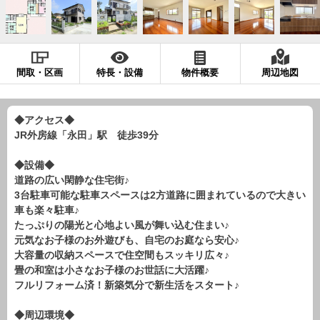
現地販売会情報
千葉本店
松戸支店
成田支店
木更津支店
東京支店
神奈川支店
沖縄支店
間取・区画
特長・設備
物件概要
周辺地図
スタッフ紹介
千葉本店
松戸支店
成田支店
木更津支店
東京支店
◆アクセス◆
JR外房線「永田」駅 徒歩39分
神奈川支店
沖縄支店
◆設備◆
売却査定
会社案内
道路の広い閑静な住宅街♪
3台駐車可能な駐車スペースは2方道路に囲まれているので大きい
お問い合わせ
サイトマップ
車も楽々駐車♪
たっぷりの陽光と心地よい風が舞い込む住まい♪
プライバシーポリシー
元気なお子様のお外遊びも、自宅のお庭なら安心♪
大容量の収納スペースで住空間もスッキリ広々♪
畳の和室は小さなお子様のお世話に大活躍♪
物件検索
フルリフォーム済！新築気分で新生活をスタート♪
新築一戸建
◆周辺環境◆
エリアから探す