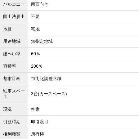
バルコニー
南西向き
沖縄全域エリア
沖縄全域エリアの新築一戸建
国土法届出
不要
沖縄全域エリアの中古一戸建
沖縄全域エリアのマンション
地目
宅地
沖縄全域エリアの土地
用途地域
無指定地域
建ぺい率
60％
お客様の声
容積率
200％
都市計画
市街化調整区域
全店舗営業社員募集！
駐車スペー
3台(カースペース)
ス
現況
空家
引渡時期
即引渡可
権利種類
所有権