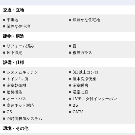
交通・立地
平坦地
緑豊かな住宅地
閑静な住宅地
建物・構造
リフォーム済み
庭
床下収納
複層ガラス
設備・仕様
システムキッチン
3口以上コンロ
トイレ2ヶ所
温水洗浄便座
浴室乾燥機
浴室暖房
追焚機能
浴室に窓
オートバス
TVモニタ付インターホン
高速ネット対応
BS
CS
CATV
24時間換気システム
環境・その他