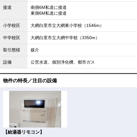
接道
南側6M私道に接道
東側6M私道に接道
小学校区
大網白里市立大網東小学校（1546m）
中学校区
大網白里市立大網中学校（3350m）
取引態様
媒介
設備
公営水道、個別浄化槽、都市ガス
物件の特長／注目の設備
【給湯器リモコン】