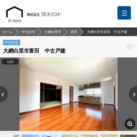
ホーム
中古住宅
大網白里市
富田
大網白里市富田 中古戸建
中古住宅
大網白里市富田 中古戸建
前回の履歴
検討リスト
保存した検索条件
1/29
中国語での対応も可能です
お問い合わせ
営業メールは固くお断りします
お知らせ
千葉本店
松戸支店
成田支店
木更津支店
東京支店
神奈川支店
沖縄支店