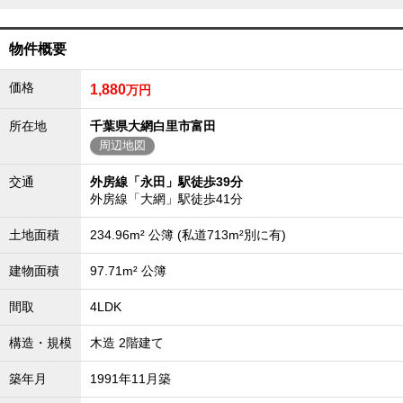
外房エリア
外房エリアの新築一戸建
物件概要
外房エリアの中古一戸建
外房エリアのマンション
価格
1,880
万円
外房エリアの土地
内房エリア
所在地
千葉県大網白里市富田
内房エリアの新築一戸建
周辺地図
内房エリアの中古一戸建
内房エリアのマンション
交通
外房線「永田」駅徒歩39分
内房エリアの土地
外房線「大網」駅徒歩41分
東京全域エリア
土地面積
234.96m² 公簿 (私道713m²別に有)
東京全域エリアの新築一戸建
東京全域エリアの中古一戸建
建物面積
97.71m² 公簿
東京全域エリアのマンション
東京全域エリアの土地
間取
4LDK
神奈川全域エリア
構造・規模
木造 2階建て
神奈川全域エリアの新築一戸建
神奈川全域エリアの中古一戸建
神奈川全域エリアのマンション
築年月
1991年11月築
神奈川全域エリアの土地