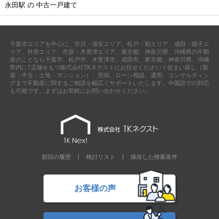
永田駅 の 中古一戸建て
千葉市エリアを中心に、市川・浦安エリア、松戸・柏エリア、成田・銚子エ
リア、外房エリア、市原・木更津エリア、東京都、神奈川県、沖縄県の不動
産のことなら千葉市、松戸市、木更津市、成田市、東京都、神奈川県、沖縄
県内に7店舗をもつ株式会社TKネクストにお任せください！住まい探し（新
築・中古・土地・マンション）、売却、ローン相談、運用、コンサルティン
グまで不動産に関するご相談を幅広くサポートいたします。中国語での対応
も可能です。まずはお気軽にお問い合わせください。
前回の履歴
検討リスト
保存した検索条件
お客様の声