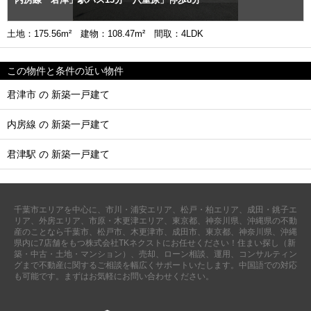
土地：175.56m² 建物：108.47m² 間取：4LDK
この物件と条件の近い物件
君津市 の 新築一戸建て
内房線 の 新築一戸建て
君津駅 の 新築一戸建て
千葉市エリアを中心に、市川・浦安エリア、松戸・柏エリア、成田・銚子エ
リア、外房エリア、市原・木更津エリア、東京都、神奈川県、沖縄県の不動
産のことなら千葉市、松戸市、木更津市、成田市、東京都、神奈川県、沖縄
県内に7店舗をもつ株式会社TKネクストにお任せください！住まい探し（新
築・中古・土地・マンション）、売却、ローン相談、運用、コンサルティン
グまで不動産に関するご相談を幅広くサポートいたします。中国語での対応
も可能です。まずはお気軽にお問い合わせください。