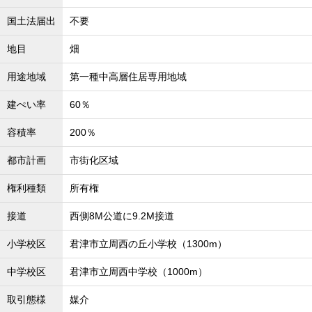
国土法届出
不要
地目
畑
用途地域
第一種中高層住居専用地域
建ぺい率
60％
容積率
200％
都市計画
市街化区域
権利種類
所有権
接道
西側8M公道に9.2M接道
小学校区
君津市立周西の丘小学校（1300m）
中学校区
君津市立周西中学校（1000m）
取引態様
媒介