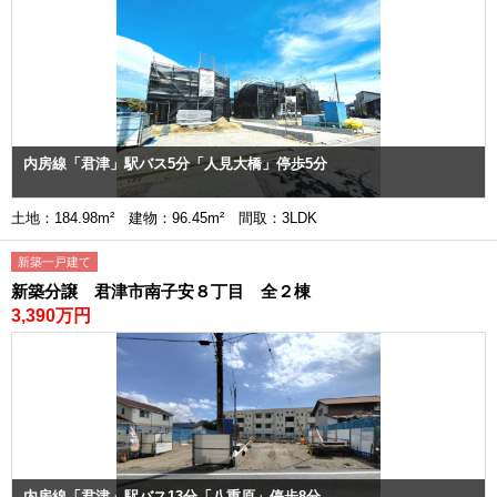
内房線「君津」駅バス5分「人見大橋」停歩5分
土地：184.98m² 建物：96.45m² 間取：3LDK
新築一戸建て
新築分譲 君津市南子安８丁目 全２棟
3,390万円
内房線「君津」駅バス13分「八重原」停歩8分