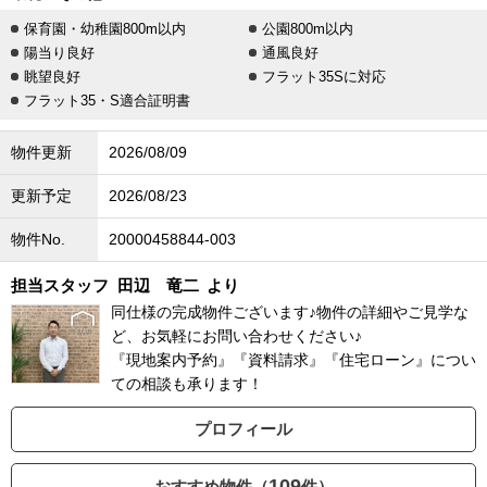
保育園・幼稚園800m以内
公園800m以内
陽当り良好
通風良好
眺望良好
フラット35Sに対応
フラット35・S適合証明書
物件更新
2026/08/09
更新予定
2026/08/23
物件No.
20000458844-003
担当スタッフ
田辺 竜二
より
同仕様の完成物件ございます♪物件の詳細やご見学な
ど、お気軽にお問い合わせください♪
『現地案内予約』『資料請求』『住宅ローン』につい
ての相談も承ります！
プロフィール
109
おすすめ物件（
件）