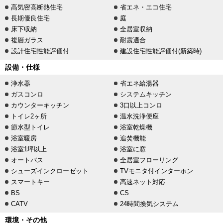
高気密高断熱住宅
省エネ・エコ住宅
長期優良住宅
庭
床下収納
全居室収納
複層ガラス
耐震適合
設計住宅性能評価付
建設住宅性能評価付(新築時)
設備・仕様
浄水器
省エネ給湯器
ガスコンロ
システムキッチン
カウンターキッチン
3口以上コンロ
トイレ2ヶ所
温水洗浄便座
節水型トイレ
浴室乾燥機
浴室暖房
追焚機能
浴室1坪以上
浴室に窓
オートバス
全居室フローリング
シューズインクローゼット
TVモニタ付インターホン
スマートキー
高速ネット対応
BS
CS
CATV
24時間換気システム
環境・その他