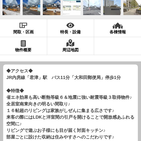
現地販売会情報
千葉本店
松戸支店
成田支店
木更津支店
東京支店
神奈川支店
沖縄支店
間取・区画
特長・設備
各棟情報
スタッフ紹介
物件概要
周辺地図
千葉本店
松戸支店
成田支店
木更津支店
東京支店
神奈川支店
沖縄支店
◆アクセス◆
JR内房線「君津」駅 バス11分「大和田郵便局」停歩1分
売却査定
会社案内
お問い合わせ
サイトマップ
◆特徴◆
省エネ効果も高い断熱等級６＆地震に強い耐震等級３取得物件♪
プライバシーポリシー
全居室南東向きの明るい間取り♪
１６帖超のリビングは家族がしぜんに集まる広さです♪
来客の際にはLDKと洋室間の引戸を開けることで開放感あふれる
物件検索
空間に♪
リビングで遊ぶお子様にも目が届く対面キッチン♪
新築一戸建
部屋ごとに設けた収納は住みやすさへのこだわりです♪
エリアから探す