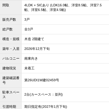
間取
4LDK + SICあり (LDK16.0帖、洋室8.5帖、洋室7.5
帖、洋室6.5帖、洋室4.5帖)
販売戸数
3戸
総戸数
全3戸
構造・規模
木造 2階建て
築年・入居
2026年12月下旬
バルコニー
南東向き
建物現況
未着工
建築確認番
第26UDI1W建02459号
号
駐車スペー
2台(カースペース：並列)
ス
引渡時期
期日指定有(2027年1月下旬)