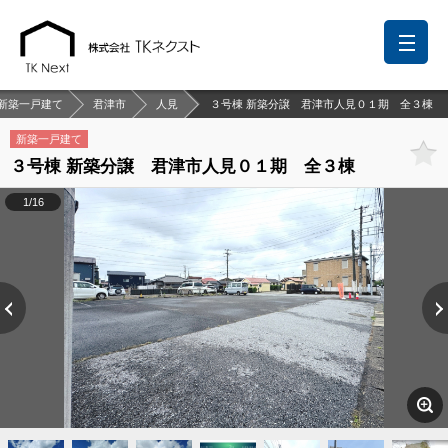
新築一戸建て
君津市
人見
３号棟 新築分譲 君津市人見０１期 全３棟
新築一戸建て
３号棟 新築分譲 君津市人見０１期 全３棟
前回の履歴
検討リスト
保存した検索条件
1/16
中国語での対応も可能です
お問い合わせ
営業メールは固くお断りします
お知らせ
千葉本店
松戸支店
成田支店
木更津支店
東京支店
神奈川支店
沖縄支店