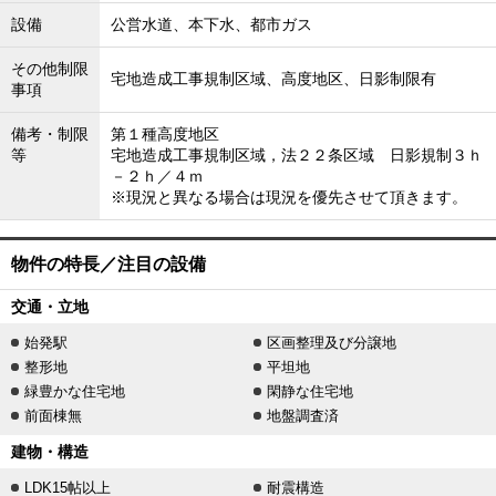
設備
公営水道、本下水、都市ガス
その他制限
宅地造成工事規制区域、高度地区、日影制限有
事項
備考・制限
第１種高度地区
等
宅地造成工事規制区域，法２２条区域 日影規制３ｈ
－２ｈ／４ｍ
※現況と異なる場合は現況を優先させて頂きます。
物件の特長／注目の設備
交通・立地
始発駅
区画整理及び分譲地
整形地
平坦地
緑豊かな住宅地
閑静な住宅地
前面棟無
地盤調査済
建物・構造
LDK15帖以上
耐震構造