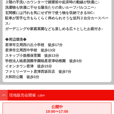
２階の手洗いカウンターで就寝前や起床時の動線が快適に♪
路線から探す
洗濯物も快適に干せる陽当たりの良いルーフバルコニー♪
中古一戸建
玄関横には汚れを気にせず外で使う物を収納できるSIC♪
駐車が苦手な方もらくらく停められそうな並列２台分カースペー
エリアから探す
路線から探す
ス♪
ガーデニングや家庭菜園なども楽しめる広々としたお庭付き♪
マンション
エリアから探す
◆周辺環境◆
路線から探す
君津市立周西の丘小学校 徒歩17分
君津市立周西中学校 徒歩13分
土 地
スキップ小規模保育園 徒歩13分
エリアから探す
学校法人暁星国際学園暁星君津幼稚園 徒歩3分
路線から探す
イオンタウン君津 徒歩15分
ファミリーマート君津西坂田店 徒歩7分
大和田公園 徒歩3分
エリアから物件検索
松戸･柏方面エリア
現地販売会開催
公開中
松戸･柏方面エリアの新築一戸建
松戸･柏方面エリアの中古一戸建
公開中
松戸･柏方面エリアのマンション
松戸･柏方面エリアの土地
10:00〜17:00