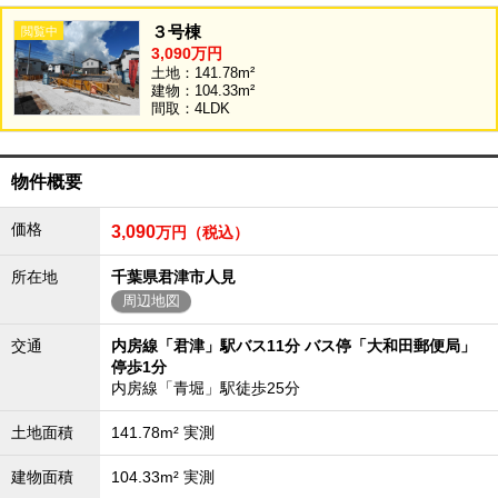
３号棟
3,090万円
土地：141.78m²
建物：104.33m²
間取：4LDK
物件概要
価格
3,090
万円（税込）
所在地
千葉県君津市人見
周辺地図
交通
内房線「君津」駅バス11分 バス停「大和田郵便局」
停歩1分
内房線「青堀」駅徒歩25分
土地面積
141.78m² 実測
建物面積
104.33m² 実測