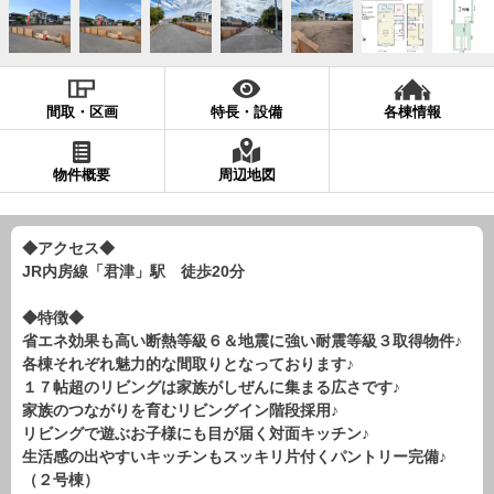
現地販売会情報
千葉本店
松戸支店
成田支店
木更津支店
東京支店
神奈川支店
沖縄支店
間取・区画
特長・設備
各棟情報
スタッフ紹介
物件概要
周辺地図
千葉本店
松戸支店
成田支店
木更津支店
東京支店
神奈川支店
沖縄支店
◆アクセス◆
JR内房線「君津」駅 徒歩20分
売却査定
会社案内
お問い合わせ
サイトマップ
◆特徴◆
省エネ効果も高い断熱等級６＆地震に強い耐震等級３取得物件♪
プライバシーポリシー
各棟それぞれ魅力的な間取りとなっております♪
１７帖超のリビングは家族がしぜんに集まる広さです♪
家族のつながりを育むリビングイン階段採用♪
物件検索
リビングで遊ぶお子様にも目が届く対面キッチン♪
生活感の出やすいキッチンもスッキリ片付くパントリー完備♪
新築一戸建
（２号棟）
エリアから探す