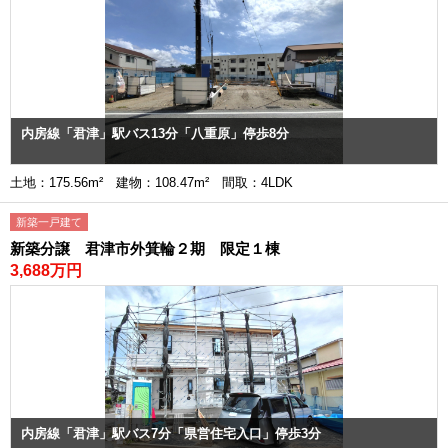
内房線「君津」駅バス13分「八重原」停歩8分
土地：175.56m² 建物：108.47m² 間取：4LDK
新築一戸建て
新築分譲 君津市外箕輪２期 限定１棟
3,688万円
内房線「君津」駅バス7分「県営住宅入口」停歩3分