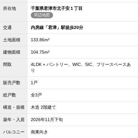
所在地
千葉県君津市北子安１丁目
周辺地図
交通
内房線「君津」駅徒歩20分
土地面積
133.86m²
建物面積
104.75m²
間取
4LDK + パントリー、WIC、SIC、フリースペースあ
り
販売戸数
1戸
総戸数
全3戸
構造・規模
木造 2階建て
築年・入居
2026年11月下旬
バルコニー
南東向き