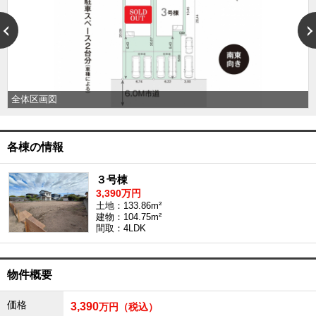
沖縄全域エリア
沖縄全域エリアの新築一戸建
沖縄全域エリアの中古一戸建
沖縄全域エリアのマンション
沖縄全域エリアの土地
全体区画図
お客様の声
各棟の情報
３号棟
全店舗営業社員募集！
3,390万円
土地：133.86m²
建物：104.75m²
間取：4LDK
物件概要
価格
3,390
万円（税込）