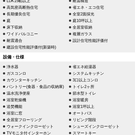
LDK15帖以上
耐震構造
高気密高断熱住宅
省エネ・エコ住宅
長期優良住宅
全室2面採光
庭
庭10坪以上
床下収納
全居室収納
ワイドバルコニー
複層ガラス
耐震適合
設計住宅性能評価付
建設住宅性能評価付(新築時)
設備・仕様
浄水器
省エネ給湯器
ガスコンロ
システムキッチン
カウンターキッチン
3口以上コンロ
パントリー(食器・食品の収納庫)
トイレ2ヶ所
温水洗浄便座
節水型トイレ
浴室乾燥機
浴室暖房
追焚機能
浴室1坪以上
浴室に窓
オートバス
全居室フローリング
リビング階段
ウォークインクローゼット
シューズインクローゼット
TVモニタ付インターホン
スマートキー