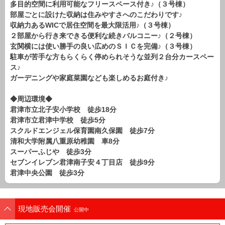
多目的空間に利用可能なフリースペース付き♪（３号棟）
路線から探す
部屋ごとに設けた収納は住みやすさへのこだわりです♪
中古一戸建
収納力あるWICで居住空間を最大限活用♪（３号棟）
２部屋から行き来できる便利な続きバルコニー♪（２号棟）
エリアから探す
路線から探す
玄関横には使い勝手の良い広めのＳＩＣを完備♪（３号棟）
駐車が苦手な方もらくらく停められそうな並列２台分カースペー
マンション
ス♪
エリアから探す
ガーデニングや家庭菜園なども楽しめるお庭付き♪
路線から探す
◆周辺環境◆
土 地
君津市立北子安小学校 徒歩18分
エリアから探す
君津市立君津中学校 徒歩5分
路線から探す
スクルドエンジェル保育園南久保園 徒歩7分
清和大学附属八重原幼稚園 車8分
スーパーふじや 徒歩3分
エリアから物件検索
セブンイレブン君津南子安４丁目店 徒歩9分
君津中央公園 徒歩3分
松戸･柏方面エリア
松戸･柏方面エリアの新築一戸建
松戸･柏方面エリアの中古一戸建
現地販売会開催
松戸･柏方面エリアのマンション
公開中
松戸･柏方面エリアの土地