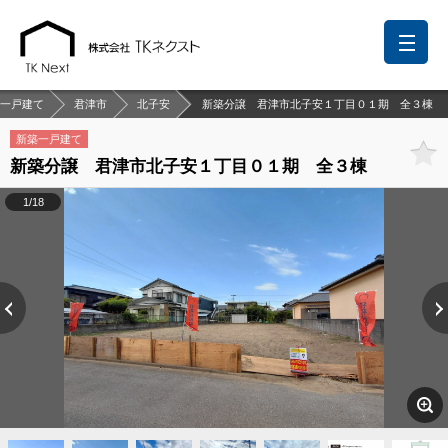
一戸建て
君津市
北子安
新築分譲 君津市北子安１丁目０１期 全３棟
新築一戸建て
新築分譲 君津市北子安１丁目０１期 全３棟
前回の履歴
検討リスト
保存した検索条件
1/18
中国語での対応も可能です
お問い合わせ
営業メールは固くお断りします
お知らせ
千葉本店
松戸支店
成田支店
木更津支店
東京支店
神奈川支店
沖縄支店