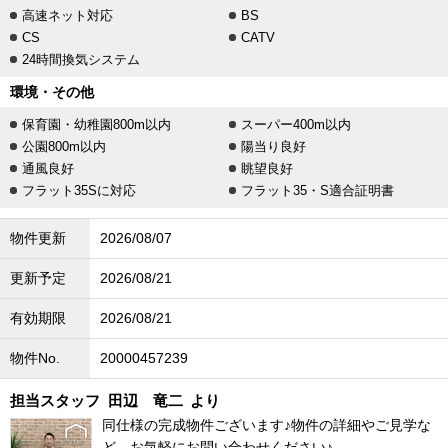
高速ネット対応
BS
CS
CATV
24時間換気システム
環境・その他
保育園・幼稚園800m以内
スーパー400m以内
公園800m以内
陽当り良好
通風良好
眺望良好
フラット35Sに対応
フラット35・S適合証明書
物件更新
2026/08/07
更新予定
2026/08/21
有効期限
2026/08/21
物件No.
20000457239
担当スタッフ
田辺 竜二
より
同仕様の完成物件ございます♪物件の詳細やご見学な
ど、お気軽にお問い合わせください♪