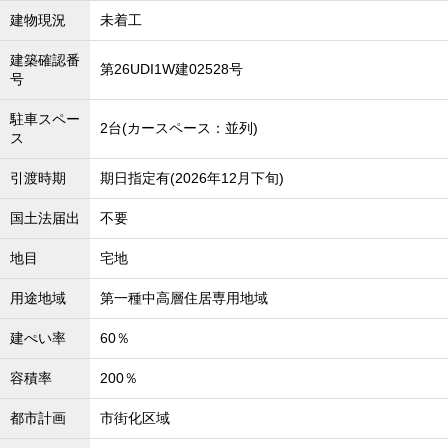
建物現況
未着工
建築確認番
第26UDI1W建02528号
号
駐車スペー
2台(カースペース：並列)
ス
引渡時期
期日指定有(2026年12月下旬)
国土法届出
不要
地目
宅地
用途地域
第一種中高層住居専用地域
建ぺい率
60％
容積率
200％
都市計画
市街化区域