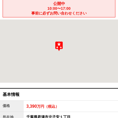
公開中
成田･銚子方面エリア
10:00〜17:00
成田･銚子方面エリアの新築一戸建
事前に必ずお問い合わせください
成田･銚子方面エリアの中古一戸建
成田･銚子方面エリアのマンション
成田･銚子方面エリアの土地
四街道･佐倉･八千代方面エリア
四街道･佐倉･八千代方面エリアの新築一戸建
四街道･佐倉･八千代方面エリアの中古一戸建
四街道･佐倉･八千代方面エリアのマンション
四街道･佐倉･八千代方面エリアの土地
船橋･市川･浦安方面エリア
船橋･市川･浦安方面エリアの新築一戸建
船橋･市川･浦安方面エリアの中古一戸建
船橋･市川･浦安方面エリアのマンション
船橋･市川･浦安方面エリアの土地
千葉市エリア
基本情報
千葉市エリアの新築一戸建
価格
3,390
千葉市エリアの中古一戸建
万円（税込）
千葉市エリアのマンション
千葉市エリアの土地
所在地
千葉県君津市北子安１丁目