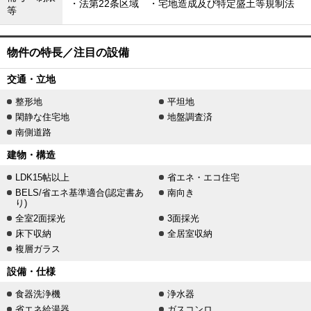
・法第22条区域 ・宅地造成及び特定盛土等規制法
等
物件の特長／注目の設備
交通・立地
整形地
平坦地
閑静な住宅地
地盤調査済
南側道路
建物・構造
LDK15帖以上
省エネ・エコ住宅
BELS/省エネ基準適合(認定書あ
南向き
り)
全室2面採光
3面採光
床下収納
全居室収納
複層ガラス
設備・仕様
食器洗浄機
浄水器
省エネ給湯器
ガスコンロ