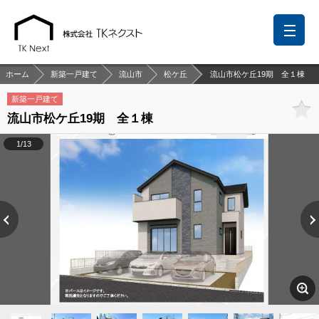
ホーム
新築一戸建て
流山市
松ケ丘
流山市松ケ丘19期 全１棟
新築一戸建て
流山市松ケ丘19期 全１棟
前回の履歴
検討リスト
保存した検索条件
1/13
中国語での対応も可能です
お問い合わせ
営業メールは固くお断りします
お知らせ
千葉本店
松戸支店
成田支店
木更津支店
東京支店
神奈川支店
沖縄支店