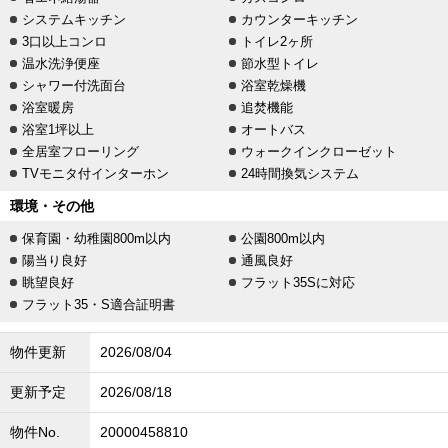
システムキッチン
カウンターキッチン
3口以上コンロ
トイレ2ヶ所
温水洗浄便座
節水型トイレ
シャワー付洗面台
浴室乾燥機
浴室暖房
追焚機能
浴室1坪以上
オートバス
全居室フローリング
ウォークインクローゼット
TVモニタ付インターホン
24時間換気システム
環境・その他
保育園・幼稚園800m以内
公園800m以内
陽当り良好
通風良好
眺望良好
フラット35Sに対応
フラット35・S適合証明書
物件更新
2026/08/04
更新予定
2026/08/18
物件No.
20000458810