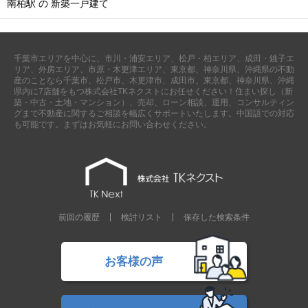
南柏駅 の 新築一戸建て
千葉市エリアを中心に、市川・浦安エリア、松戸・柏エリア、成田・銚子エ
リア、外房エリア、市原・木更津エリア、東京都、神奈川県、沖縄県の不動
産のことなら千葉市、松戸市、木更津市、成田市、東京都、神奈川県、沖縄
県内に7店舗をもつ株式会社TKネクストにお任せください！住まい探し（新
築・中古・土地・マンション）、売却、ローン相談、運用、コンサルティン
グまで不動産に関するご相談を幅広くサポートいたします。中国語での対応
も可能です。まずはお気軽にお問い合わせください。
前回の履歴
検討リスト
保存した検索条件
お客様の声