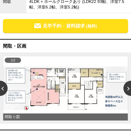
間取
4LDK + ホールクロークあり (LDK22.93帖、洋室7.5
外房エリア
帖、洋室6.2帖、洋室5.2帖)
外房エリアの新築一戸建
外房エリアの中古一戸建
外房エリアのマンション
見学予約・資料請求
(無料)
外房エリアの土地
内房エリア
間取・区画
内房エリアの新築一戸建
内房エリアの中古一戸建
内房エリアのマンション
1/2
内房エリアの土地
東京全域エリア
東京全域エリアの新築一戸建
東京全域エリアの中古一戸建
東京全域エリアのマンション
東京全域エリアの土地
神奈川全域エリア
神奈川全域エリアの新築一戸建
間取り図
神奈川全域エリアの中古一戸建
神奈川全域エリアのマンション
神奈川全域エリアの土地