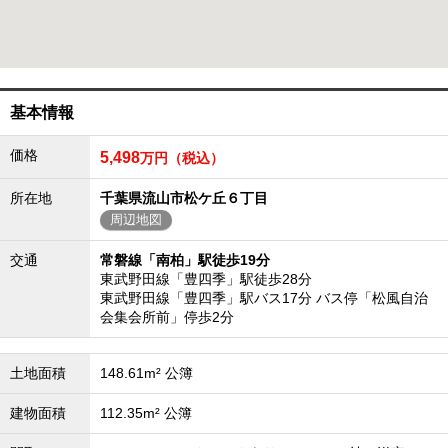
成田･銚子方面エリア
成田･銚子方面エリアの新築一戸建
成田･銚子方面エリアの中古一戸建
成田･銚子方面エリアのマンション
成田･銚子方面エリアの土地
基本情報
四街道･佐倉･八千代方面エリア
価格
5,498
万円（税込）
四街道･佐倉･八千代方面エリアの新築一戸建
四街道･佐倉･八千代方面エリアの中古一戸建
四街道･佐倉･八千代方面エリアのマンション
所在地
千葉県流山市松ケ丘６丁目
四街道･佐倉･八千代方面エリアの土地
周辺地図
船橋･市川･浦安方面エリア
交通
常磐線「南柏」駅徒歩19分
船橋･市川･浦安方面エリアの新築一戸建
東武野田線「豊四季」駅徒歩28分
船橋･市川･浦安方面エリアの中古一戸建
東武野田線「豊四季」駅バス17分 バス停「松風自治
船橋･市川･浦安方面エリアのマンション
会集会所前」停歩2分
船橋･市川･浦安方面エリアの土地
千葉市エリア
土地面積
148.61m² 公簿
千葉市エリアの新築一戸建
千葉市エリアの中古一戸建
建物面積
112.35m² 公簿
千葉市エリアのマンション
千葉市エリアの土地