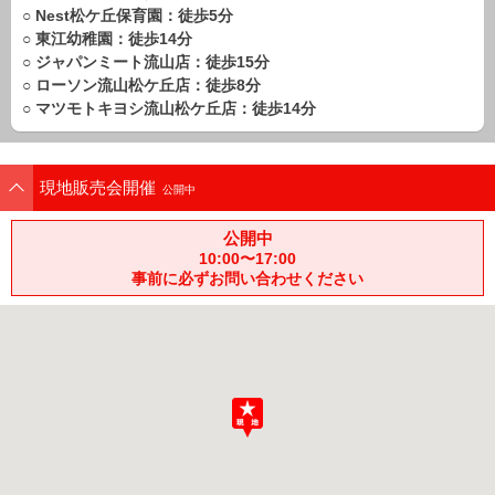
路線から探す
○ Nest松ケ丘保育園：徒歩5分
○ 東江幼稚園：徒歩14分
中古一戸建
○ ジャパンミート流山店：徒歩15分
エリアから探す
○ ローソン流山松ケ丘店：徒歩8分
路線から探す
○ マツモトキヨシ流山松ケ丘店：徒歩14分
マンション
エリアから探す
現地販売会開催
路線から探す
公開中
土 地
公開中
エリアから探す
10:00〜17:00
路線から探す
事前に必ずお問い合わせください
エリアから物件検索
松戸･柏方面エリア
松戸･柏方面エリアの新築一戸建
松戸･柏方面エリアの中古一戸建
松戸･柏方面エリアのマンション
松戸･柏方面エリアの土地