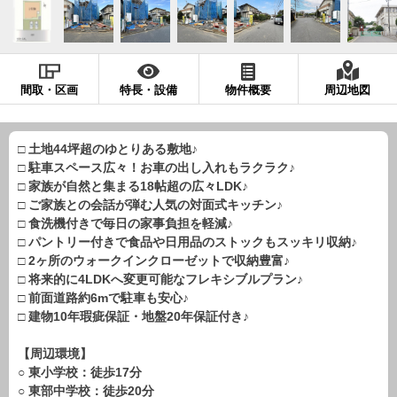
現地販売会情報
千葉本店
松戸支店
成田支店
木更津支店
東京支店
神奈川支店
沖縄支店
間取・区画
特長・設備
物件概要
周辺地図
スタッフ紹介
千葉本店
松戸支店
成田支店
木更津支店
東京支店
□ 土地44坪超のゆとりある敷地♪
□ 駐車スペース広々！お車の出し入れもラクラク♪
神奈川支店
沖縄支店
□ 家族が自然と集まる18帖超の広々LDK♪
□ ご家族との会話が弾む人気の対面式キッチン♪
売却査定
会社案内
□ 食洗機付きで毎日の家事負担を軽減♪
□ パントリー付きで食品や日用品のストックもスッキリ収納♪
お問い合わせ
サイトマップ
□ 2ヶ所のウォークインクローゼットで収納豊富♪
□ 将来的に4LDKへ変更可能なフレキシブルプラン♪
プライバシーポリシー
□ 前面道路約6mで駐車も安心♪
□ 建物10年瑕疵保証・地盤20年保証付き♪
物件検索
【周辺環境】
新築一戸建
○ 東小学校：徒歩17分
○ 東部中学校：徒歩20分
エリアから探す