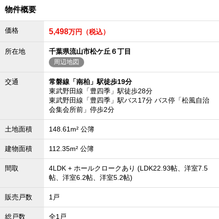
物件概要
沖縄全域エリア
沖縄全域エリアの新築一戸建
価格
5,498
万円（税込）
沖縄全域エリアの中古一戸建
沖縄全域エリアのマンション
沖縄全域エリアの土地
所在地
千葉県流山市松ケ丘６丁目
周辺地図
交通
常磐線「南柏」駅徒歩19分
東武野田線「豊四季」駅徒歩28分
お客様の声
東武野田線「豊四季」駅バス17分 バス停「松風自治
会集会所前」停歩2分
土地面積
148.61m² 公簿
全店舗営業社員募集！
建物面積
112.35m² 公簿
間取
4LDK + ホールクロークあり (LDK22.93帖、洋室7.5
帖、洋室6.2帖、洋室5.2帖)
販売戸数
1戸
総戸数
全1戸