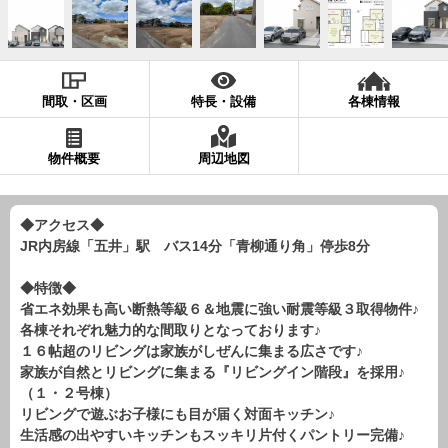
現地販売会情報
千葉本店
松戸支店
成田支店
木更津支店
東京支店
神奈川支店
沖縄支店
間取・区画
特長・設備
各棟情報
スタッフ紹介
物件概要
周辺地図
千葉本店
松戸支店
成田支店
木更津支店
東京支店
神奈川支店
沖縄支店
◆アクセス◆
JR内房線「五井」駅 バス14分「青柳通り角」停歩8分
売却査定
会社案内
お問い合わせ
サイトマップ
◆特徴◆
省エネ効果も高い断熱等級６＆地震に強い耐震等級３取得物件♪
プライバシーポリシー
各棟それぞれ魅力的な間取りとなっております♪
１６帖超のリビングは家族がしぜんに集まる広さです♪
家族が自然とリビングに集まる『リビングイン階段』を採用♪
物件検索
（１・２号棟）
リビングで遊ぶお子様にも目が届く対面キッチン♪
新築一戸建
生活感の出やすいキッチンもスッキリ片付くパントリー完備♪
エリアから探す