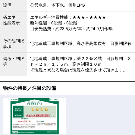
設備
公営水道、本下水、個別LPG
省エネ
エネルギー消費性能：★★★～★★★★
性能表示
断熱性能：6段階～6段階
目安光熱費：約23.5万円/年～約24.9万円/年
その他制限
宅地造成工事規制区域、高さ最高限度有、日影制限有
事項
備考・制限
宅地造成工事規制区域，法２２条区域 日影規制：３
等
ｈ－２ｈ／１．５ｍ 高さ制限１０ｍ
※現況と異なる場合は現況を優先させて頂きます。
物件の特長／注目の設備