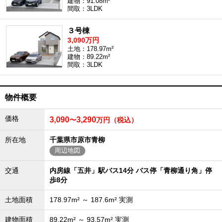
建物：91.08m²
間取：3LDK
沖縄全域エリア
沖縄全域エリアの新築一戸建
３号棟
沖縄全域エリアの中古一戸建
3,090万円
沖縄全域エリアのマンション
土地：178.97m²
沖縄全域エリアの土地
建物：89.22m²
間取：3LDK
お客様の声
物件概要
価格
3,090
3,290
〜
万円（税込）
全店舗営業社員募集！
所在地
千葉県市原市青柳
周辺地図
交通
内房線「五井」駅バス14分 バス停「青柳通り角」停
歩8分
土地面積
178.97m² ～ 187.6m² 実測
建物面積
89.22m² ～ 93.57m² 実測