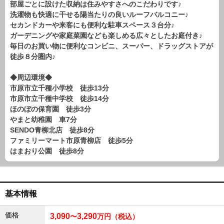
部屋ごとに設けた収納は住みやすさへのこだわりです♪
路線から探す
洗濯物も快適に干せる陽当たりの良いルーフバルコニー♪
中古一戸建
セカンドカーや来客にも便利な駐車スペース３台分♪
ガーデニングや家庭菜園なども楽しめる広々としたお庭付き♪
エリアから探す
路線から探す
毎日のお買い物に便利なコンビニ、スーパー、ドラッグストアが
徒歩８分圏内♪
マンション
エリアから探す
◆周辺環境◆
路線から探す
市原市立千種小学校 徒歩13分
市原市立千種中学校 徒歩14分
土 地
ほのぼの保育園 徒歩3分
エリアから探す
やまと幼稚園 車7分
路線から探す
SENDO青柳北店 徒歩8分
ファミリーマート市原青柳店 徒歩5分
はまおり公園 徒歩8分
エリアから物件検索
松戸･柏方面エリア
松戸･柏方面エリアの新築一戸建
基本情報
松戸･柏方面エリアの中古一戸建
松戸･柏方面エリアのマンション
価格
3,090
3,290
〜
万円（税込）
松戸･柏方面エリアの土地