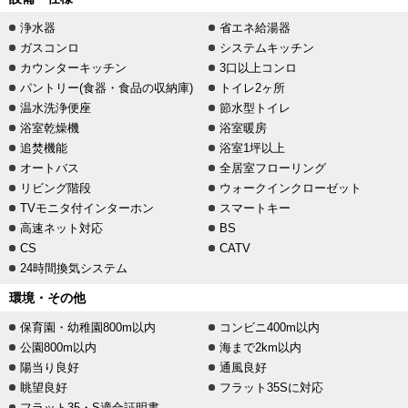
浄水器
省エネ給湯器
ガスコンロ
システムキッチン
カウンターキッチン
3口以上コンロ
パントリー(食器・食品の収納庫)
トイレ2ヶ所
温水洗浄便座
節水型トイレ
浴室乾燥機
浴室暖房
追焚機能
浴室1坪以上
オートバス
全居室フローリング
リビング階段
ウォークインクローゼット
TVモニタ付インターホン
スマートキー
高速ネット対応
BS
CS
CATV
24時間換気システム
環境・その他
保育園・幼稚園800m以内
コンビニ400m以内
公園800m以内
海まで2km以内
陽当り良好
通風良好
眺望良好
フラット35Sに対応
フラット35・S適合証明書