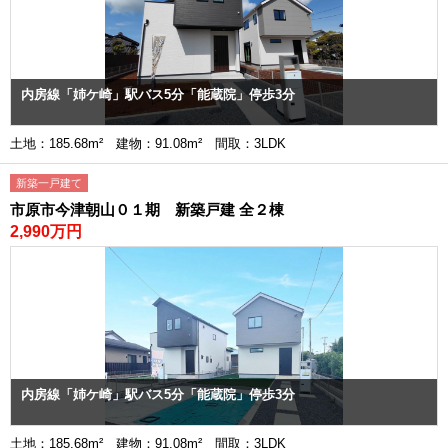
内房線「姉ケ崎」駅バス5分「能蔵院」停歩3分
土地：185.68m² 建物：91.08m² 間取：3LDK
新築一戸建て
市原市今津朝山０１期 新築戸建 全２棟
2,990万円
内房線「姉ケ崎」駅バス5分「能蔵院」停歩3分
土地：185.68m² 建物：91.08m² 間取：3LDK