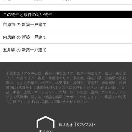
この物件と条件の近い物件
市原市 の 新築一戸建て
内房線 の 新築一戸建て
五井駅 の 新築一戸建て
千葉市エリアを中心に、市川・浦安エリア、松戸・柏エリア、成田・銚子エ
リア、外房エリア、市原・木更津エリア、東京都、神奈川県、沖縄県の不動
産のことなら千葉市、松戸市、木更津市、成田市、東京都、神奈川県、沖縄
県内に7店舗をもつ株式会社TKネクストにお任せください！住まい探し（新
築・中古・土地・マンション）、売却、ローン相談、運用、コンサルティン
グまで不動産に関するご相談を幅広くサポートいたします。中国語での対応
も可能です。まずはお気軽にお問い合わせください。