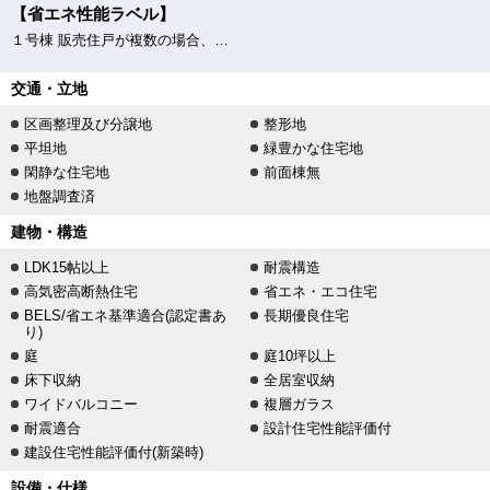
【省エネ性能ラベル】
１号棟 販売住戸が複数の場合、本ラベルは特定の住戸の性能を示すものであり、全ての住戸の性能を示すものではありません。
交通・立地
区画整理及び分譲地
整形地
平坦地
緑豊かな住宅地
閑静な住宅地
前面棟無
地盤調査済
建物・構造
LDK15帖以上
耐震構造
高気密高断熱住宅
省エネ・エコ住宅
BELS/省エネ基準適合(認定書あ
長期優良住宅
り)
庭
庭10坪以上
床下収納
全居室収納
ワイドバルコニー
複層ガラス
耐震適合
設計住宅性能評価付
建設住宅性能評価付(新築時)
設備・仕様