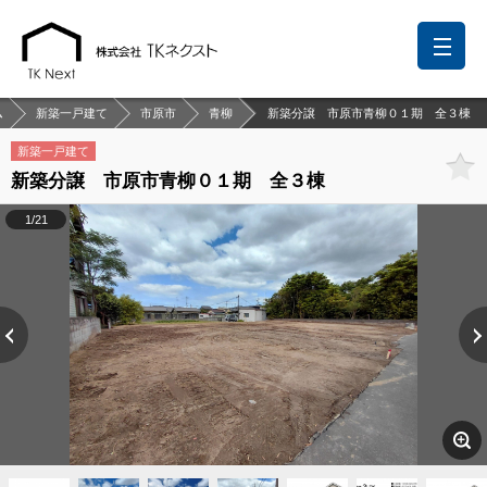
ム
新築一戸建て
市原市
青柳
新築分譲 市原市青柳０１期 全３棟
新築一戸建て
新築分譲 市原市青柳０１期 全３棟
前回の履歴
検討リスト
保存した検索条件
1/21
中国語での対応も可能です
お問い合わせ
営業メールは固くお断りします
お知らせ
千葉本店
松戸支店
成田支店
木更津支店
東京支店
神奈川支店
沖縄支店