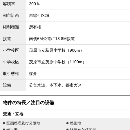
容積率
200％
都市計画
未線引区域
権利種類
所有権
接道
南側6M公道に13.8M接道
小学校区
茂原市立萩原小学校（900m）
中学校区
茂原市立茂原中学校（1100m）
取引態様
媒介
設備
公営水道、本下水、都市ガス
物件の特長／注目の設備
交通・立地
区画整理及び分譲地
整形地
平坦地
緑豊かな住宅地