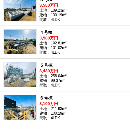
3,580万円
沖縄全域エリア
土地：189.23m²
沖縄全域エリアの新築一戸建
建物：100.19m²
沖縄全域エリアの中古一戸建
間取：4LDK
沖縄全域エリアのマンション
沖縄全域エリアの土地
４号棟
3,580万円
土地：192.81m²
建物：101.02m²
間取：4LDK
お客様の声
５号棟
3,480万円
土地：258.04m²
全店舗営業社員募集！
建物：99.37m²
間取：4LDK
６号棟
3,100万円
土地：211.93m²
建物：100.19m²
間取：4LDK