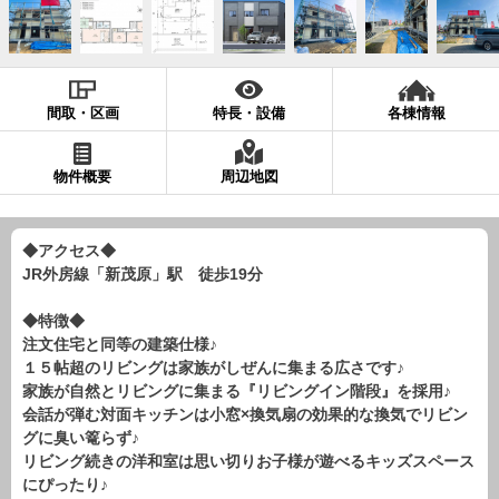
現地販売会情報
千葉本店
松戸支店
成田支店
木更津支店
東京支店
神奈川支店
沖縄支店
間取・区画
特長・設備
各棟情報
スタッフ紹介
物件概要
周辺地図
千葉本店
松戸支店
成田支店
木更津支店
東京支店
神奈川支店
沖縄支店
◆アクセス◆
JR外房線「新茂原」駅 徒歩19分
売却査定
会社案内
お問い合わせ
サイトマップ
◆特徴◆
注文住宅と同等の建築仕様♪
プライバシーポリシー
１５帖超のリビングは家族がしぜんに集まる広さです♪
家族が自然とリビングに集まる『リビングイン階段』を採用♪
会話が弾む対面キッチンは小窓×換気扇の効果的な換気でリビン
物件検索
グに臭い篭らず♪
リビング続きの洋和室は思い切りお子様が遊べるキッズスペース
新築一戸建
にぴったり♪
エリアから探す