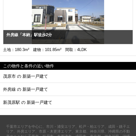
外房線「本納」駅徒歩2分
土地：180.3m² 建物：101.85m² 間取：4LDK
この物件と条件の近い物件
茂原市 の 新築一戸建て
外房線 の 新築一戸建て
新茂原駅 の 新築一戸建て
千葉市エリアを中心に、市川・浦安エリア、松戸・柏エリア、成田・銚子エ
リア、外房エリア、市原・木更津エリア、東京都、神奈川県、沖縄県の不動