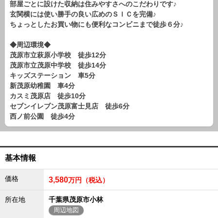
部屋ごとに設けた収納は住みやすさへのこだわりです♪
路線から探す
玄関横には使い勝手の良い広めのＳＩＣを完備♪
中古一戸建
ちょっとしたお買い物にも便利なコンビニまで徒歩６分♪
エリアから探す
路線から探す
◆周辺環境◆
茂原市立萩原小学校 徒歩12分
マンション
茂原市立茂原中学校 徒歩14分
エリアから探す
キッズステーション 車5分
路線から探す
新茂原幼稚園 車4分
カスミ茂原店 徒歩10分
土 地
セブンイレブン茂原富士見店 徒歩6分
エリアから探す
西ノ前公園 徒歩4分
路線から探す
エリアから物件検索
基本情報
松戸･柏方面エリア
価格
3,580
万円（税込）
松戸･柏方面エリアの新築一戸建
松戸･柏方面エリアの中古一戸建
所在地
千葉県茂原市小林
松戸･柏方面エリアのマンション
周辺地図
松戸･柏方面エリアの土地