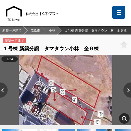
新築一戸建て
茂原市
小林
１号棟 新築分譲 タマタウン小林 全６棟
新築一戸建て
１号棟 新築分譲 タマタウン小林 全６棟
前回の履歴
検討リスト
保存した検索条件
1/24
中国語での対応も可能です
お問い合わせ
営業メールは固くお断りします
お知らせ
千葉本店
松戸支店
成田支店
木更津支店
東京支店
神奈川支店
沖縄支店