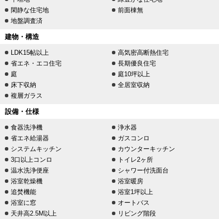
閑静な住宅地
前面棟無
地盤調査済
建物・構造
LDK15帖以上
高気密高断熱住宅
省エネ・エコ住宅
長期優良住宅
庭
庭10坪以上
床下収納
全居室収納
複層ガラス
設備・仕様
食器洗浄機
浄水器
省エネ給湯器
ガスコンロ
システムキッチン
カウンターキッチン
3口以上コンロ
トイレ2ヶ所
温水洗浄便座
シャワー付洗面台
浴室乾燥機
浴室暖房
追焚機能
浴室1坪以上
浴室に窓
オートバス
天井高2.5M以上
リビング階段