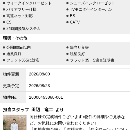
ウォークインクローゼット
シューズインクローゼット
バリアフリー仕様
TVモニタ付インターホン
高速ネット対応
BS
CS
CATV
24時間換気システム
環境・その他
公園800m以内
陽当り良好
通風良好
眺望良好
フラット35Sに対応
フラット35・S適合証明書
物件更新
2026/08/09
更新予定
2026/08/23
物件No.
20000453868-001
担当スタッフ
田辺 竜二
より
同仕様の完成物件ございます♪物件の詳細やご見学な
ど、お気軽にお問い合わせください♪
『現地案内予約』『資料請求』『住宅ローン』につい