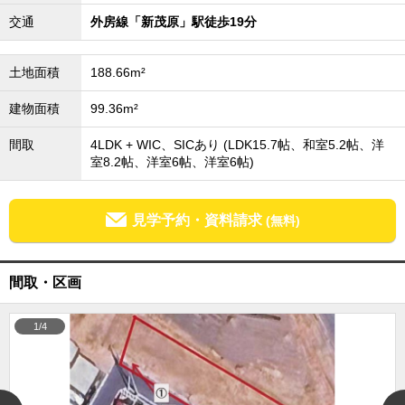
成田･銚子方面エリア
交通
外房線「新茂原」駅徒歩19分
成田･銚子方面エリアの新築一戸建
成田･銚子方面エリアの中古一戸建
土地面積
188.66m²
成田･銚子方面エリアのマンション
成田･銚子方面エリアの土地
建物面積
99.36m²
四街道･佐倉･八千代方面エリア
間取
4LDK + WIC、SICあり (LDK15.7帖、和室5.2帖、洋
四街道･佐倉･八千代方面エリアの新築一戸建
四街道･佐倉･八千代方面エリアの中古一戸建
室8.2帖、洋室6帖、洋室6帖)
四街道･佐倉･八千代方面エリアのマンション
四街道･佐倉･八千代方面エリアの土地
見学予約・資料請求
(無料)
船橋･市川･浦安方面エリア
船橋･市川･浦安方面エリアの新築一戸建
船橋･市川･浦安方面エリアの中古一戸建
船橋･市川･浦安方面エリアのマンション
間取・区画
船橋･市川･浦安方面エリアの土地
千葉市エリア
1/4
千葉市エリアの新築一戸建
千葉市エリアの中古一戸建
千葉市エリアのマンション
千葉市エリアの土地