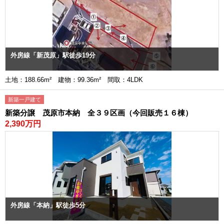
外房線「新茂原」駅徒歩19分
土地：188.66m² 建物：99.36m² 間取：4LDK
新築一戸建て
新築分譲 茂原市本納 全３９区画（今回販売１６棟）
2,390万円
外房線「本納」駅徒歩5分