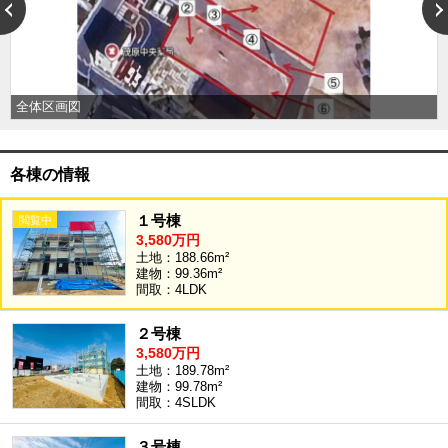
外房エリア
外房エリアの新築一戸建
外房エリアの中古一戸建
外房エリアのマンション
外房エリアの土地
全体区画図
内房エリア
内房エリアの新築一戸建
各棟の情報
内房エリアの中古一戸建
内房エリアのマンション
内房エリアの土地
１号棟
3,580万円
東京全域エリア
土地：188.66m²
東京全域エリアの新築一戸建
建物：99.36m²
間取：4LDK
東京全域エリアの中古一戸建
東京全域エリアのマンション
東京全域エリアの土地
２号棟
3,580万円
神奈川全域エリア
土地：189.78m²
神奈川全域エリアの新築一戸建
建物：99.78m²
神奈川全域エリアの中古一戸建
間取：4SLDK
神奈川全域エリアのマンション
神奈川全域エリアの土地
３号棟