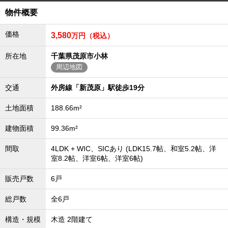
物件概要
価格
3,580
万円（税込）
所在地
千葉県茂原市小林
周辺地図
交通
外房線「新茂原」駅徒歩19分
土地面積
188.66m²
建物面積
99.36m²
間取
4LDK + WIC、SICあり (LDK15.7帖、和室5.2帖、洋
室8.2帖、洋室6帖、洋室6帖)
販売戸数
6戸
総戸数
全6戸
構造・規模
木造 2階建て