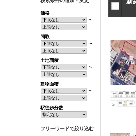
新
検索条件の追加・変更
神奈川支店
神奈川支店
価格
沖縄支店
沖縄支店
〜
間取
〜
土地面積
物件検索
〜
新築一戸建
中古一戸建
建物面積
エリアから探す
エリアから
〜
路線から探す
路線から探
駅徒歩分数
エリアから物件検索
フリーワードで絞り込む
松戸･柏方面エリア
成田･銚子