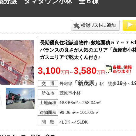
築分譲 タマタウン小林 全６棟
神奈川支店
沖縄支店
長期優良住宅該当物件♪敷地面積５７～７８
バランスの良さが人気のエリア「茂原市小林
ガスエリアで乾太くん付き♪
3,100
3,580
万円～
万円
マンション
「新茂原」
19
1
交 通
外房線
駅 徒歩
分～
探す
エリアから探す
す
路線から探す
所在地
茂原市小林
土地面積
188.66m²～258.04m²
建物面積
99.36m²～101.02m²
間 取
4LDK～4SLDK
方面エリア
四街道･佐倉･八千代方面エリア