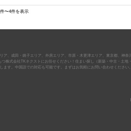
1件〜4件を表示
リア、成田・銚子エリア、外房エリア、市原・木更津エリア、東京都、神奈
もつ株式会社TKネクストにお任せください！住まい探し（新築・中古・土地
します。中国語での対応も可能です。まずはお気軽にお問い合わせください