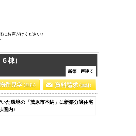
にお声がけください♪

す！
１６棟）
着いた環境の「茂原市本納」に新築分譲住宅
歩圏内♪