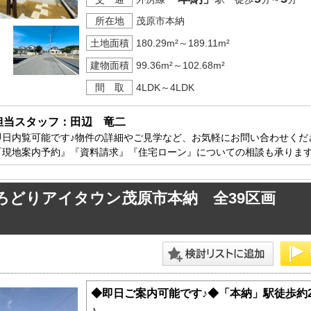
所在地
茂原市本納
土地面積
180.29m²～189.11m²
建物面積
99.36m²～102.68m²
間 取
4LDK～4LDK
担当スタッフ：田辺　竜二
即日内覧可能です♪物件の詳細やご見学など、お気軽にお問い合わせくださ
『現地案内予約』『資料請求』『住宅ローン』についての相談も承りま
ろどりアイタウン茂原市本納 全39区画
◆即日ご案内可能です♪◆「本納」駅徒歩約
♪