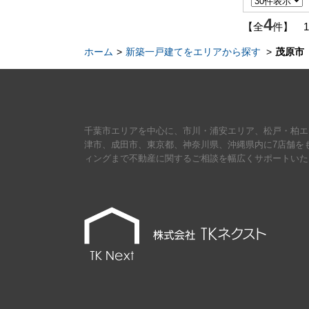
4
【全
件】 
ホーム
新築一戸建てをエリアから探す
茂原市
千葉市エリアを中心に、市川・浦安エリア、松戸・柏エ
津市、成田市、東京都、神奈川県、沖縄県内に7店舗を
ィングまで不動産に関するご相談を幅広くサポートいた