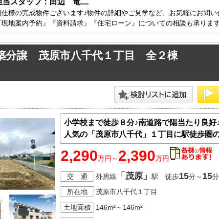
担当スタッフ：田辺　竜二
方面エリアの新築一戸建
四街道･佐倉･八千代方面エリアの新築一戸建
同仕様の完成物件ございます♪物件の詳細やご見学など、お気軽にお問い合
方面エリアの中古一戸建
四街道･佐倉･八千代方面エリアの中古一戸建
『現地案内予約』『資料請求』『住宅ローン』についての相談も承りま
方面エリアのマンション
四街道･佐倉･八千代方面エリアのマンション
方面エリアの土地
四街道･佐倉･八千代方面エリアの土地
築分譲 茂原市八千代１丁目 全２棟
内房エリア
の新築一戸建
内房エリアの新築一戸建
の中古一戸建
内房エリアの中古一戸建
のマンション
内房エリアのマンション
の土地
内房エリアの土地
小学校まで徒歩８分♪南道路で陽当たり良好
人気の「茂原市八千代」１丁目に駅徒歩圏の
リア
2,290
2,390
リアの新築一戸建
万円～
万円
リアの中古一戸建
「茂原」
15
15
交 通
外房線
駅 徒歩
分～
分
リアのマンション
リアの土地
所在地
茂原市八千代１丁目
土地面積
146m²～146m²