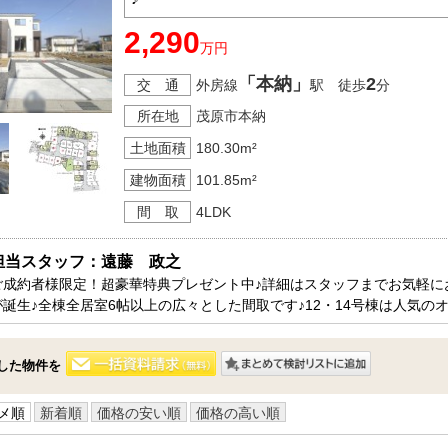
2,290
万円
「本納」
2
交 通
外房線
駅 徒歩
分
所在地
茂原市本納
土地面積
180.30m²
建物面積
101.85m²
間 取
4LDK
担当スタッフ：遠藤　政之
ご成約者様限定！超豪華特典プレゼント中♪詳細はスタッフまでお気軽に
が誕生♪全棟全居室6帖以上の広々とした間取です♪12・14号棟は人気
にお問い合わせください♪
した物件を
メ順
新着順
価格の安い順
価格の高い順