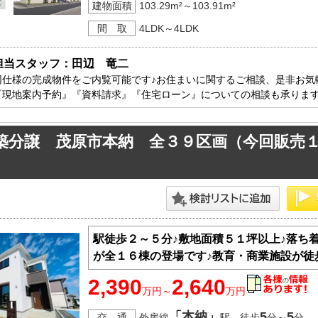
建物面積
103.29m²～103.91m²
間 取
4LDK～4LDK
担当スタッフ：田辺　竜二
同仕様の完成物件をご内覧可能です♪お住まいに関するご相談、是非お気軽
『現地案内予約』『資料請求』『住宅ローン』についての相談も承りま
築分譲 茂原市本納 全３９区画（今回販売
駅徒歩２～５分♪敷地面積５１坪以上♪落ち
が全１６棟の登場です♪教育・商業施設が徒
2,390
2,640
万円～
万円
「本納」
5
5
交 通
外房線
駅 徒歩
分～
分