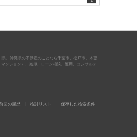
1
川県、沖縄県の不動産のことなら千葉市、松戸市、木更
・マンション）、売却、ローン相談、運用、コンサルテ
。
前回の履歴
検討リスト
保存した検索条件