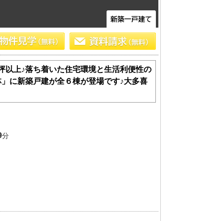
坪以上♪落ち着いた住宅環境と生活利便性の
」に新築戸建が全６棟が登場です♪大多喜
土 地
9
分
エリアから探す
路線から探す
船橋･市川･浦安方面エリア