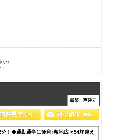
い♪

す！
2分！◆通勤通学に便利♪敷地広々54坪越え