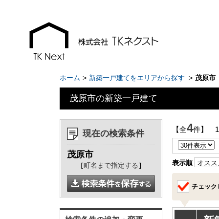
ホーム
新築一戸建てをエリアから探す
茂原市
茂原市の新築一戸建て
お知らせ
現地販売会情報
4
【全
件】 
現在の検索条件
千葉本店
千葉本店
茂原市
松戸支店
松戸支店
表示順
オスス
［
町名まで指定する
］
成田支店
成田支店
チェック
木更津支店
木更津支店
東京支店
東京支店