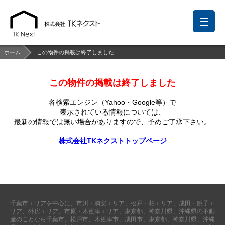
ホーム
この物件の掲載は終了しました
この物件の掲載は終了しました
前回の履歴
検討リスト
保存した検索条件
各検索エンジン（Yahoo・Google等）で
中国語での対応も可能です
表示されている情報については、
最新の情報では無い場合がありますので、
予めご了承下さい。
お問い合わせ
株式会社TKネクストトップページ
営業メールは固くお断りします
お知らせ
千葉本店
松戸支店
成田支店
木更津支店
東京支店
千葉市エリアを中心に、市川・浦安エリア、松戸・柏エリア、成田・銚子エ
神奈川支店
沖縄支店
リア、外房エリア、市原・木更津エリア、東京都、神奈川県、沖縄県の不動
産のことなら千葉市、松戸市、木更津市、成田市、東京都、神奈川県、沖縄