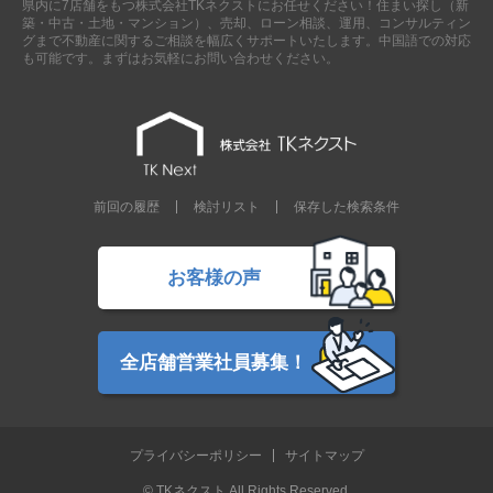
県内に7店舗をもつ株式会社TKネクストにお任せください！住まい探し（新
現地販売会情報
築・中古・土地・マンション）、売却、ローン相談、運用、コンサルティン
グまで不動産に関するご相談を幅広くサポートいたします。中国語での対応
千葉本店
松戸支店
成田支店
木更津支店
東京支店
も可能です。まずはお気軽にお問い合わせください。
神奈川支店
沖縄支店
スタッフ紹介
千葉本店
松戸支店
成田支店
木更津支店
東京支店
前回の履歴
検討リスト
保存した検索条件
神奈川支店
沖縄支店
売却査定
会社案内
お客様の声
お問い合わせ
サイトマップ
プライバシーポリシー
全店舗営業社員募集！
物件検索
プライバシーポリシー
サイトマップ
新築一戸建
エリアから探す
© TKネクスト All Rights Reserved.