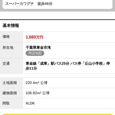
路線から探す
スーパーカワグチ 徒歩46分
中古一戸建
エリアから探す
路線から探す
基本情報
マンション
価格
1,680
万円
エリアから探す
路線から探す
所在地
千葉県東金市滝
土 地
周辺地図
エリアから探す
交通
東金線「成東」駅バス25分 バス停「丘山小学校」停
路線から探す
歩11分
エリアから物件検索
土地面積
220.4m² 公簿
松戸･柏方面エリア
建物面積
106.82m² 公簿
松戸･柏方面エリアの新築一戸建
間取
4LDK
松戸･柏方面エリアの中古一戸建
松戸･柏方面エリアのマンション
松戸･柏方面エリアの土地