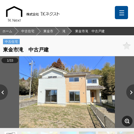
ホーム
中古住宅
東金市
滝
東金市滝 中古戸建
中古住宅
東金市滝 中古戸建
前回の履歴
検討リスト
保存した検索条件
1/33
中国語での対応も可能です
お問い合わせ
営業メールは固くお断りします
お知らせ
千葉本店
松戸支店
成田支店
木更津支店
東京支店
神奈川支店
沖縄支店