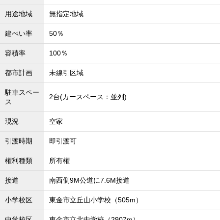
沖縄全域エリア
用途地域
無指定地域
沖縄全域エリアの新築一戸建
沖縄全域エリアの中古一戸建
建ぺい率
50％
沖縄全域エリアのマンション
沖縄全域エリアの土地
容積率
100％
都市計画
未線引区域
駐車スペー
お客様の声
2台(カースペース：並列)
ス
現況
空家
全店舗営業社員募集！
引渡時期
即引渡可
権利種類
所有権
接道
南西側9M公道に7.6M接道
小学校区
東金市立丘山小学校（505m）
中学校区
東金市立北中学校（2907m）