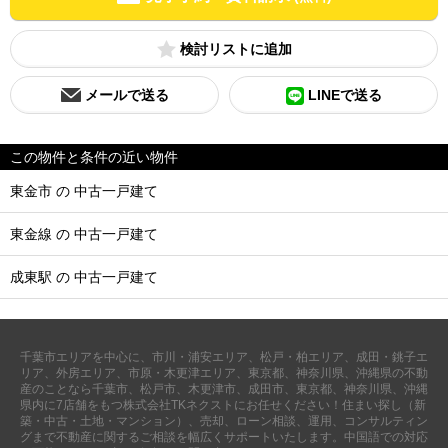
検討リスト
メールで送る
LINEで送る
この物件と条件の近い物件
東金市 の 中古一戸建て
東金線 の 中古一戸建て
成東駅 の 中古一戸建て
千葉市エリアを中心に、市川・浦安エリア、松戸・柏エリア、成田・銚子エ
リア、外房エリア、市原・木更津エリア、東京都、神奈川県、沖縄県の不動
産のことなら千葉市、松戸市、木更津市、成田市、東京都、神奈川県、沖縄
県内に7店舗をもつ株式会社TKネクストにお任せください！住まい探し（新
築・中古・土地・マンション）、売却、ローン相談、運用、コンサルティン
グまで不動産に関するご相談を幅広くサポートいたします。中国語での対応