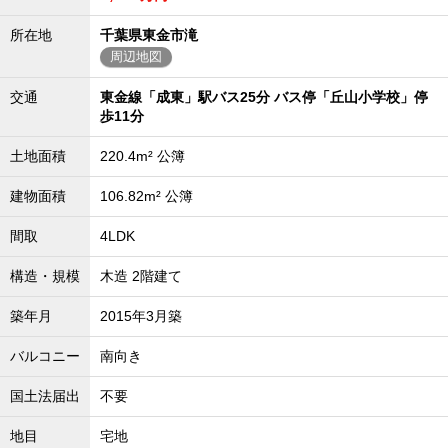
外房エリア
所在地
千葉県東金市滝
外房エリアの新築一戸建
周辺地図
外房エリアの中古一戸建
外房エリアのマンション
交通
東金線「成東」駅バス25分 バス停「丘山小学校」停
外房エリアの土地
歩11分
内房エリア
土地面積
220.4m² 公簿
内房エリアの新築一戸建
内房エリアの中古一戸建
内房エリアのマンション
建物面積
106.82m² 公簿
内房エリアの土地
間取
4LDK
東京全域エリア
東京全域エリアの新築一戸建
構造・規模
木造 2階建て
東京全域エリアの中古一戸建
東京全域エリアのマンション
築年月
2015年3月築
東京全域エリアの土地
バルコニー
南向き
神奈川全域エリア
神奈川全域エリアの新築一戸建
国土法届出
不要
神奈川全域エリアの中古一戸建
神奈川全域エリアのマンション
地目
宅地
神奈川全域エリアの土地