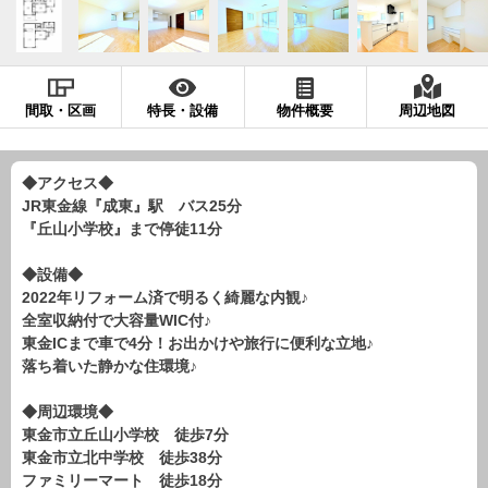
現地販売会情報
千葉本店
松戸支店
成田支店
木更津支店
東京支店
神奈川支店
沖縄支店
間取・区画
特長・設備
物件概要
周辺地図
スタッフ紹介
千葉本店
松戸支店
成田支店
木更津支店
東京支店
◆アクセス◆
JR東金線『成東』駅 バス25分
神奈川支店
沖縄支店
『丘山小学校』まで停徒11分
売却査定
会社案内
◆設備◆
2022年リフォーム済で明るく綺麗な内観♪
お問い合わせ
サイトマップ
全室収納付で大容量WIC付♪
東金ICまで車で4分！お出かけや旅行に便利な立地♪
プライバシーポリシー
落ち着いた静かな住環境♪
◆周辺環境◆
物件検索
東金市立丘山小学校 徒歩7分
新築一戸建
東金市立北中学校 徒歩38分
ファミリーマート 徒歩18分
エリアから探す