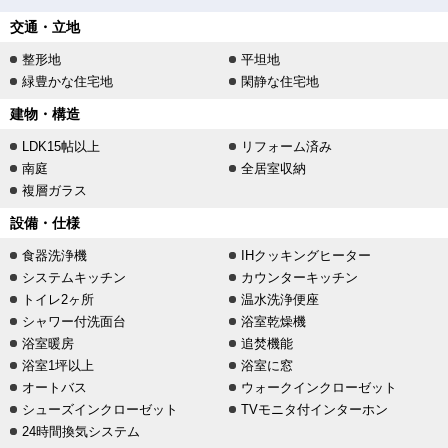
交通・立地
整形地
平坦地
緑豊かな住宅地
閑静な住宅地
建物・構造
LDK15帖以上
リフォーム済み
南庭
全居室収納
複層ガラス
設備・仕様
食器洗浄機
IHクッキングヒーター
システムキッチン
カウンターキッチン
トイレ2ヶ所
温水洗浄便座
シャワー付洗面台
浴室乾燥機
浴室暖房
追焚機能
浴室1坪以上
浴室に窓
オートバス
ウォークインクローゼット
シューズインクローゼット
TVモニタ付インターホン
24時間換気システム