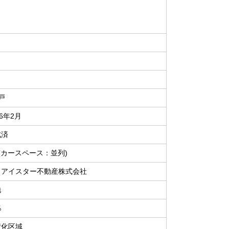
戸
26年2月
成済
(カースペース：並列)
イアイスター不動産株式会社
地
％
街化区域