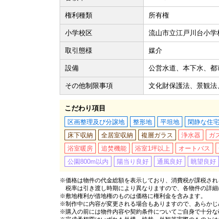
権利種類
所有権
小学校区
流山市立江戸川台小学校
取引態様
媒介
設備
公営水道、本下水、都
その他制限事項
文化財保護法、景観法
こだわり項目
区画整理及び分譲地
整形地
平坦地
閑静な住
床下収納
全居室収納
複層ガラス
浄水器
ガ
浴室暖房
追焚機能
浴室1坪以上
オートバス
公園800m以内
陽当り良好
通風良好
眺望良好
※価格は物件の代金総額を表示しており、消費税が課税される
税率は引き渡し時期により異なりますので、各物件の詳細
※敷地権利が借地権のものは価格に権利金を含みます。
※制作中に内容が変更される場合もありますので、あらかじ
※購入の前には物件内容や契約条件についてご自身で十分な