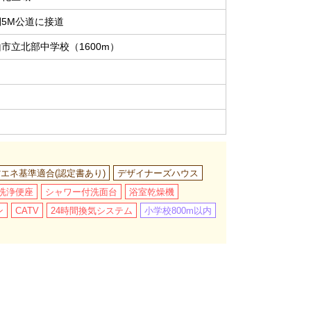
側5M公道に接道
市立北部中学校（1600m）
/省エネ基準適合(認定書あり)
デザイナーズハウス
洗浄便座
シャワー付洗面台
浴室乾燥機
ン
CATV
24時間換気システム
小学校800m以内