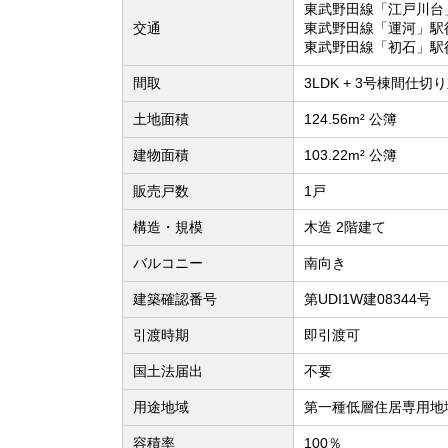
東武野田線「江戸川台
交通
東武野田線「運河」駅
東武野田線「初石」駅
間取
3LDK + 3号棟間仕切
土地面積
124.56m² 公簿
建物面積
103.22m² 公簿
販売戸数
1戸
構造・規模
木造 2階建て
バルコニー
南向き
建築確認番号
第UDI1W建08344号
引渡時期
即引渡可
国土法届出
不要
用途地域
第一種低層住居専用地
容積率
100％