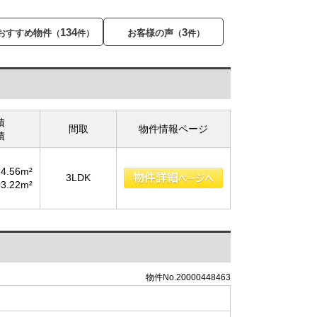
134
3
おすすめ物件
お客様の声
（
件）
（
件）
積
間取
物件情報ページ
積
24.56m²
3LDK
03.22m²
物件No.20000448463