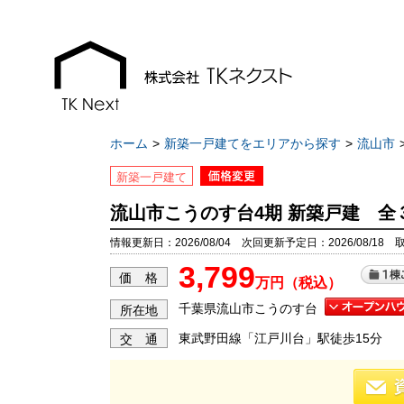
ホーム
新築一戸建てをエリアから探す
流山市
新築一戸建て
流山市こうのす台4期 新築戸建 全
お知らせ
現地販売会情報
情報更新日：2026/08/04 次回更新予定日：2026/08/18 
3,799
千葉本店
千葉本店
価 格
万円（税込）
松戸支店
松戸支店
千葉県流山市こうのす台
所在地
成田支店
成田支店
東武野田線「江戸川台」駅徒歩15分
交 通
木更津支店
木更津支店
東京支店
東京支店