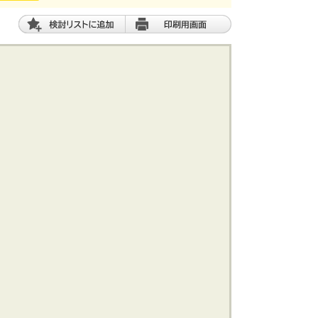
土 地
エリアから探す
路線から探す
船橋･市川･浦安方面エリア