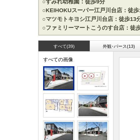
○すみれ幼稚園：徒歩9分
松戸･柏方面エリアの新築一戸建
成田･銚子
○KEIHOKUスーパー江戸川台店：徒歩
松戸･柏方面エリアの中古一戸建
成田･銚子
○マツモトキヨシ江戸川台店：徒歩13
松戸･柏方面エリアのマンション
成田･銚子
○ファミリーマートこうのす台店：徒歩
松戸･柏方面エリアの土地
成田･銚子
千葉市エリア
外房エリア
すべて(39)
外観･パース(13)
千葉市エリアの新築一戸建
外房エリア
すべての画像
千葉市エリアの中古一戸建
外房エリア
千葉市エリアのマンション
外房エリア
千葉市エリアの土地
外房エリア
神奈川全域エリア
沖縄全域エ
神奈川全域エリアの新築一戸建
沖縄全域エ
神奈川全域エリアの中古一戸建
沖縄全域エ
神奈川全域エリアのマンション
沖縄全域エ
神奈川全域エリアの土地
沖縄全域エ