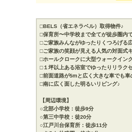
神奈川支店
神奈川支店
沖縄支店
沖縄支店
□BELS（省エネラベル）取得物件♪
□保育所〜中学校まで全てが徒歩圏内
□ご家族みんながゆったりくつろげる広
□ご家族の笑顔が見える人気の対面式キ
□ホールクロークに大型ウォークイン
物件検索
□１坪以上ある浴室でゆったりリラクゼ
新築一戸建
中古一戸建
□前面道路が5mと広く大きな車でも車
エリアから探す
エリアから
□南に広く面した明るいリビング♪
路線から探す
路線から探
【周辺環境】
○北部小学校：徒歩9分
○第三中学校：徒20分
エリアから物件検索
○江戸川台保育所：徒歩11分
松戸･柏方面エリア
成田･銚子