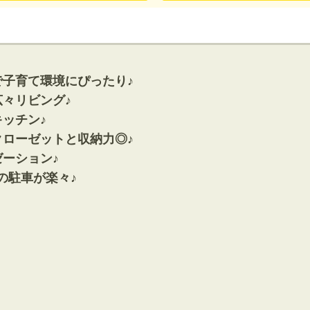
神奈川支店
沖縄支店
で子育て環境にぴったり♪
々リビング♪
ッチン♪
クローゼットと収納力◎♪
ーション♪
マンション
の駐車が楽々♪
探す
エリアから探す
す
路線から探す
方面エリア
四街道･佐倉･八千代方面エリア