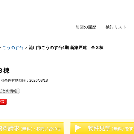
前回の履歴
検討リスト
前回の履歴
検討リスト
保存した検
こうのす台
流山市こうのす台4期 新築戸建 全３棟
３棟
スタッフ紹介
売却査定
取引条件有効期限：2026/08/18
千葉本店
会社案内
松戸支店
お問い合わせ
成田支店
サイトマップ
木更津支店
プライバシーポリシー
東京支店