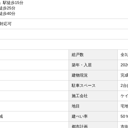
」駅徒歩15分
徒歩25分
徒歩40分
り対応可
総戸数
全3
築年・入居
20
建物現況
完
駐車スペース
2台
施工会社
ケ
地目
宅
域
建ぺい率
50
都市計画
市