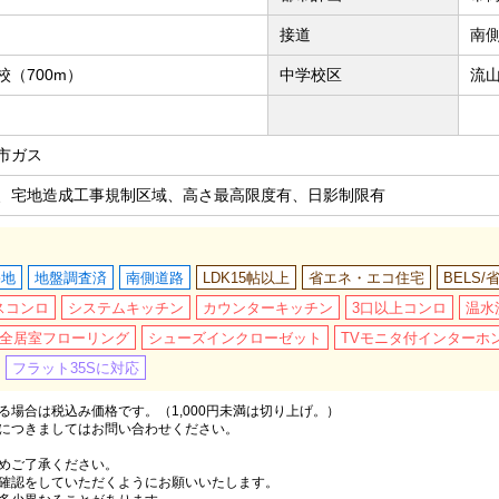
接道
南
（700m）
中学校区
流山
市ガス
、宅地造成工事規制区域、高さ最高限度有、日影制限有
宅地
地盤調査済
南側道路
LDK15帖以上
省エネ・エコ住宅
BELS
スコンロ
システムキッチン
カウンターキッチン
3口以上コンロ
温水
全居室フローリング
シューズインクローゼット
TVモニタ付インターホ
フラット35Sに対応
場合は税込み価格です。（1,000円未満は切り上げ。）
につきましてはお問い合わせください。
めご了承ください。
確認をしていただくようにお願いいたします。