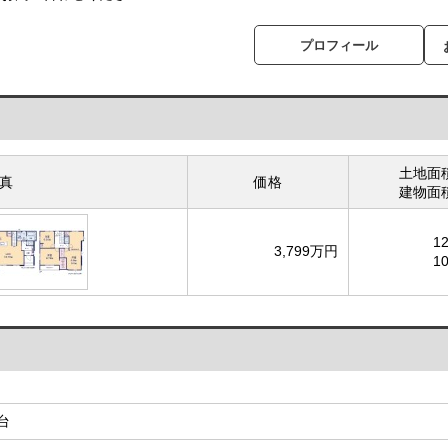
プロフィール
土地面
真
価格
建物面
1
3,799万円
1
台