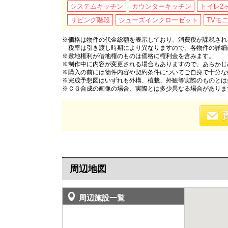
システムキッチン
カウンターキッチン
トイレ2
リビング階段
シューズインクローゼット
TVモ
※価格は物件の代金総額を表示しており、消費税が課税される
税率は引き渡し時期により異なりますので、各物件の詳細
※敷地権利が借地権のものは価格に権利金を含みます。
※制作中に内容が変更される場合もありますので、あらかじ
※購入の前には物件内容や契約条件についてご自身で十分な
※完成予想図はいずれも外構、植栽、外観等実際のものとは
※ＣＧ合成の画像の場合、実際とは多少異なる場合がありま
周辺地図
周辺施設一覧