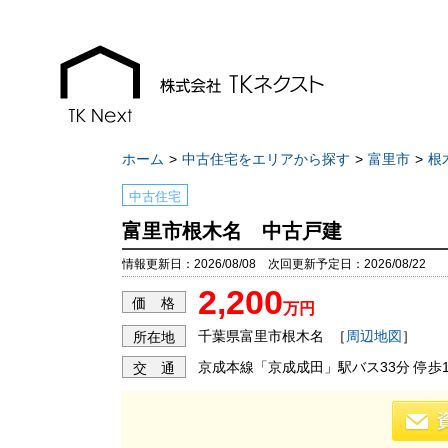
ホーム
中古住宅をエリアから探す
富里市
根
中古住宅
富里市根木名 中古戸建
お知らせ
現地販売会情報
情報更新日：2026/08/08 次回更新予定日：2026/08/22
2,200
千葉本店
千葉本店
価 格
万円
松戸支店
松戸支店
千葉県富里市根木名
［
周辺地図
］
所在地
成田支店
成田支店
京成本線「京成成田」駅バス33分 停歩1
交 通
木更津支店
木更津支店
東京支店
東京支店