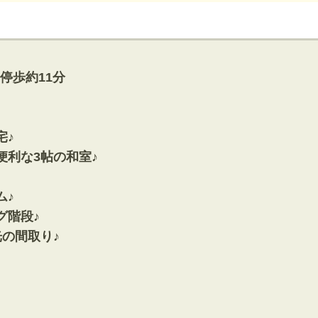
神奈川支店
沖縄支店
停歩約11分
宅♪
利な3帖の和室♪
マンション
ム♪
探す
エリアから探す
す
路線から探す
グ階段♪
の間取り♪
方面エリア
四街道･佐倉･八千代方面エリア