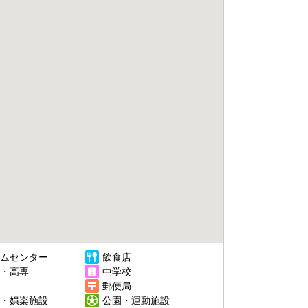
ムセンター
飲食店
・高専
中学校
郵便局
・娯楽施設
公園・運動施設