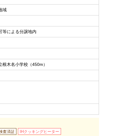
地域
可等による分譲地内
立根木名小学校（450m）
検査済証
IHクッキングヒーター