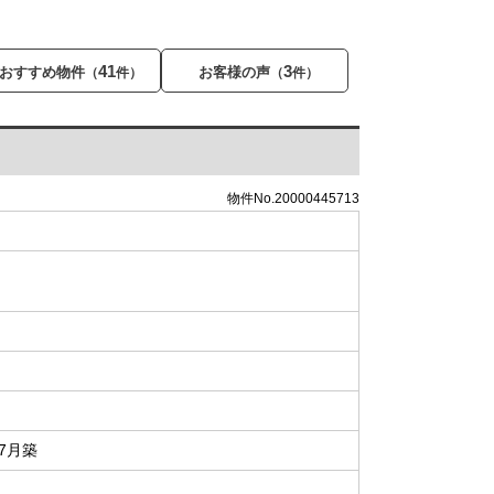
41
3
おすすめ物件
お客様の声
（
件）
（
件）
物件No.20000445713
年7月築