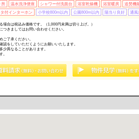
ヶ所
温水洗浄便座
シャワー付洗面台
浴室乾燥機
浴室暖房
追焚機
ニタ付インターホン
小学校800m以内
公園800m以内
陽当り良好
通風
場合は税込み価格です。（1,000円未満は切り上げ。）
につきましてはお問い合わせください。
めご了承ください。
確認をしていただくようにお願いいたします。
多少異なることがあります。
す。