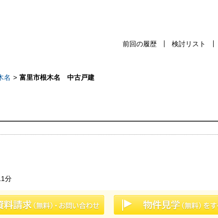
前回の履歴
検討リスト
前回の履歴
検討リスト
保存した検
木名
富里市根木名 中古戸建
スタッフ紹介
売却査定
千葉本店
会社案内
松戸支店
お問い合わせ
成田支店
1分
サイトマップ
木更津支店
プライバシーポリシー
東京支店