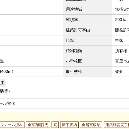
用途地域
無指定
容積率
200％
建築許可事由
開発許
現況
空家
権利種類
所有権
接道
小学校区
富里市
400m）
取引態様
媒介
施工
装等）
ール電化
リフォーム済み
全室2面採光
庭
床下収納
全居室収納
建築確認完了