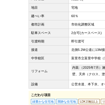
地目
宅地
建ぺい率
60％
都市計画
市街化調整区域
駐車スペース
2台可(カースペース)
引渡時期
即引渡可
接道
北側5.2M公道に13M
中学校区
富里市立富里中学校（3
内装:（2025年7月）
リフォーム
壁、天井（クロス、塗
設備
公営水道、本下水、オ
こだわり項目
緑豊かな住宅地
閑静な住宅地
LDK15帖以上