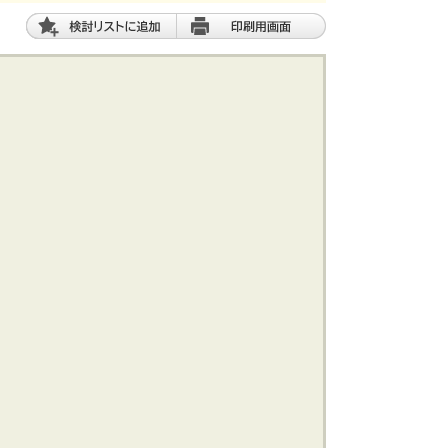
土 地
エリアから探す
路線から探す
船橋･市川･浦安方面エリア