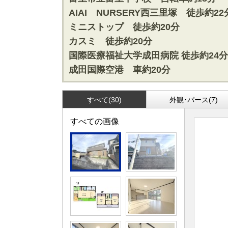
松戸･柏方面エリアの新築一戸建
成田･銚子
AIAI NURSERY西三里塚 徒歩約22
松戸･柏方面エリアの中古一戸建
成田･銚子
ミニストップ 徒歩約20分
松戸･柏方面エリアのマンション
成田･銚子
カスミ 徒歩約20分
松戸･柏方面エリアの土地
成田･銚子
国際医療福祉大学成田病院 徒歩約24分
成田国際空港 車約20分
千葉市エリア
外房エリア
千葉市エリアの新築一戸建
外房エリア
千葉市エリアの中古一戸建
外房エリア
すべて(30)
外観･パース(7)
千葉市エリアのマンション
外房エリア
すべての画像
千葉市エリアの土地
外房エリア
神奈川全域エリア
沖縄全域エ
神奈川全域エリアの新築一戸建
沖縄全域エ
神奈川全域エリアの中古一戸建
沖縄全域エ
神奈川全域エリアのマンション
沖縄全域エ
神奈川全域エリアの土地
沖縄全域エ