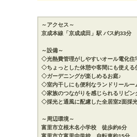
神奈川支店
神奈川支店
沖縄支店
沖縄支店
～アクセス～
京成本線「京成成田」駅 バス約33分 
～設備～
◇光熱費管理がしやすいオール電化住
物件検索
◇ちょっとした休憩や客間にも使える便
◇ガーデニングが楽しめるお庭♪
新築一戸建
中古一戸建
◇室内干しにも便利なランドリールー
エリアから探す
エリアから
路線から探す
路線から探
◇家族のつながりを感じられるリビン
◇採光と通風に配慮した全居室2面採光
～周辺環境～
エリアから物件検索
富里市立根木名小学校 徒歩約6分
松戸･柏方面エリア
成田･銚子
富里市立富里中学校 自転車約15分