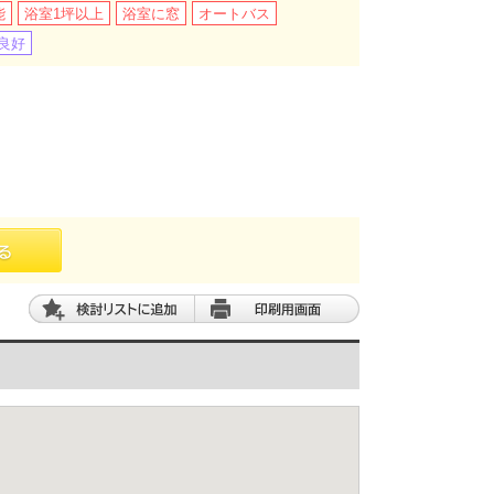
能
浴室1坪以上
浴室に窓
オートバス
良好