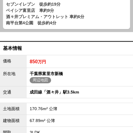
路線から探す
セブンイレブン 徒歩約19分
ベイシア富里店 車約9分
中古一戸建
酒々井プレミアム・アウトレット 車約6分
エリアから探す
南平台第4公園 徒歩約4分
路線から探す
マンション
エリアから探す
基本情報
路線から探す
土 地
価格
850
万円
エリアから探す
路線から探す
所在地
千葉県富里市新橋
周辺地図
交通
成田線「酒々井」駅3.5km
エリアから物件検索
松戸･柏方面エリア
土地面積
170.76m² 公簿
松戸･柏方面エリアの新築一戸建
松戸･柏方面エリアの中古一戸建
建物面積
67.89m² 公簿
松戸･柏方面エリアのマンション
松戸･柏方面エリアの土地
間取
3LDK