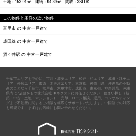
土地：153.91m² 建物：94.39m² 間取：3SLDK
この物件と条件の近い物件
富里市 の 中古一戸建て
成田線 の 中古一戸建て
酒々井駅 の 中古一戸建て
千葉市エリアを中心に、市川・浦安エリア、松戸・柏エリア、成田・銚子エ
リア、外房エリア、市原・木更津エリア、東京都、神奈川県、沖縄県の不動
産のことなら千葉市、松戸市、木更津市、成田市、東京都、神奈川県、沖縄
県内に7店舗をもつ株式会社TKネクストにお任せください！住まい探し（新
築・中古・土地・マンション）、売却、ローン相談、運用、コンサルティン
グまで不動産に関するご相談を幅広くサポートいたします。中国語での対応
も可能です。まずはお気軽にお問い合わせください。