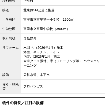
権利種類
所有権
接道
北東側5M公道に接道
小学校区
富里市立富里第一小学校（1600m）
中学校区
富里市立富里中学校（3900m）
取引態様
専任媒介
リフォーム
水回り:（2026年1月）施工
浴室、キッチン、トイレ
内装:（2026年1月）施工
全室クロス張替、床（フローリング等） ハウスクリ
ーニング
設備
公営水道、本下水
備考・制限
プロパンガス
等
物件の特長／注目の設備