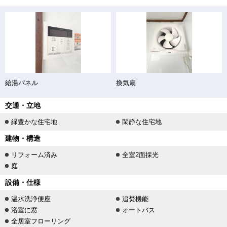
給湯パネル
換気扇
交通・立地
緑豊かな住宅地
閑静な住宅地
建物・構造
リフォーム済み
全室2面採光
庭
設備・仕様
温水洗浄便座
追焚機能
浴室に窓
オートバス
全居室フローリング