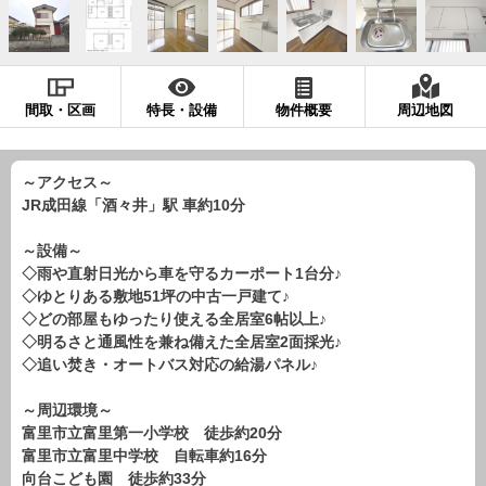
現地販売会情報
千葉本店
松戸支店
成田支店
木更津支店
東京支店
神奈川支店
沖縄支店
間取・区画
特長・設備
物件概要
周辺地図
スタッフ紹介
千葉本店
松戸支店
成田支店
木更津支店
東京支店
～アクセス～
JR成田線「酒々井」駅 車約10分
神奈川支店
沖縄支店
～設備～
売却査定
会社案内
◇雨や直射日光から車を守るカーポート1台分♪
◇ゆとりある敷地51坪の中古一戸建て♪
お問い合わせ
サイトマップ
◇どの部屋もゆったり使える全居室6帖以上♪
◇明るさと通風性を兼ね備えた全居室2面採光♪
プライバシーポリシー
◇追い焚き・オートバス対応の給湯パネル♪
～周辺環境～
物件検索
富里市立富里第一小学校 徒歩約20分
新築一戸建
富里市立富里中学校 自転車約16分
向台こども園 徒歩約33分
エリアから探す