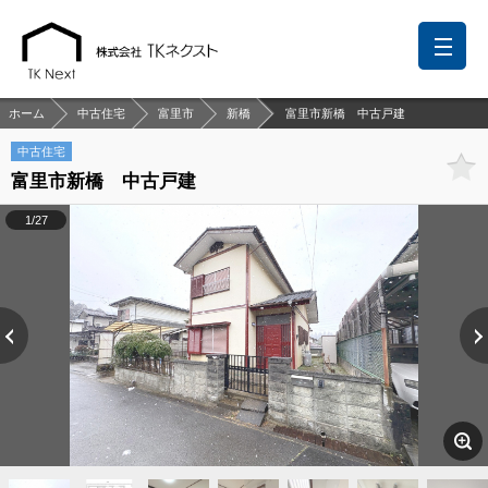
ホーム
中古住宅
富里市
新橋
富里市新橋 中古戸建
中古住宅
富里市新橋 中古戸建
前回の履歴
検討リスト
保存した検索条件
1/27
中国語での対応も可能です
お問い合わせ
営業メールは固くお断りします
お知らせ
千葉本店
松戸支店
成田支店
木更津支店
東京支店
神奈川支店
沖縄支店