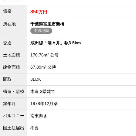
外房エリア
価格
850
万円
外房エリアの新築一戸建
外房エリアの中古一戸建
所在地
千葉県富里市新橋
外房エリアのマンション
外房エリアの土地
周辺地図
内房エリア
交通
成田線「酒々井」駅3.5km
内房エリアの新築一戸建
内房エリアの中古一戸建
土地面積
170.76m² 公簿
内房エリアのマンション
内房エリアの土地
建物面積
67.89m² 公簿
東京全域エリア
間取
3LDK
東京全域エリアの新築一戸建
東京全域エリアの中古一戸建
構造・規模
木造 2階建て
東京全域エリアのマンション
東京全域エリアの土地
築年月
1978年12月築
神奈川全域エリア
バルコニー
南東向き
神奈川全域エリアの新築一戸建
神奈川全域エリアの中古一戸建
神奈川全域エリアのマンション
国土法届出
不要
神奈川全域エリアの土地