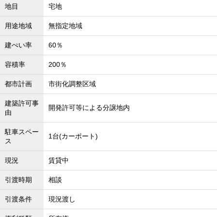
地目
宅地
沖縄全域エリア
沖縄全域エリアの新築一戸建
用途地域
無指定地域
沖縄全域エリアの中古一戸建
沖縄全域エリアのマンション
建ぺい率
60％
沖縄全域エリアの土地
容積率
200％
都市計画
市街化調整区域
お客様の声
建築許可事
開発許可等による分譲地内
由
全店舗営業社員募集！
駐車スペー
1台(カーポート)
ス
現況
賃貸中
引渡時期
相談
引渡条件
現況渡し