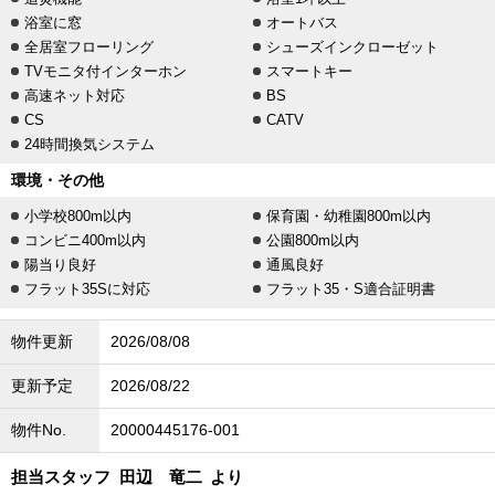
浴室に窓
オートバス
全居室フローリング
シューズインクローゼット
TVモニタ付インターホン
スマートキー
高速ネット対応
BS
CS
CATV
24時間換気システム
環境・その他
小学校800m以内
保育園・幼稚園800m以内
コンビニ400m以内
公園800m以内
陽当り良好
通風良好
フラット35Sに対応
フラット35・S適合証明書
物件更新
2026/08/08
更新予定
2026/08/22
物件No.
20000445176-001
担当スタッフ
田辺 竜二
より