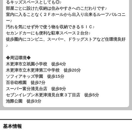
るキッズスペースとしても◎♪
路線から探す
部屋ごとに設けた収納は住みやすさへのこだわりです♪
中古一戸建
室内に入ることなく２Ｆホールから出入り出来るルーフバルコニ
ー♪
エリアから探す
汚れを気にせず外で使う物を収納できるＳＩＣ♪
路線から探す
セカンドカーにも便利な駐車スペース２台分♪
マンション
徒歩圏内にコンビニ、スーパー、ドラッグストアなど住環境良好
エリアから探す
♪
路線から探す
◆周辺環境◆
土 地
木更津市立祇園小学校 徒歩4分
エリアから探す
木更津市立木更津第三中学校 徒歩20分
路線から探す
ソフィアキッズ学園 徒歩15分
百谷幼稚園 徒歩7分
スーパー富分清見台店 徒歩9分
エリアから物件検索
セブンイレブン木更津清見台東３丁目店 徒歩5分
池際公園 徒歩3分
松戸･柏方面エリア
松戸･柏方面エリアの新築一戸建
松戸･柏方面エリアの中古一戸建
松戸･柏方面エリアのマンション
基本情報
松戸･柏方面エリアの土地