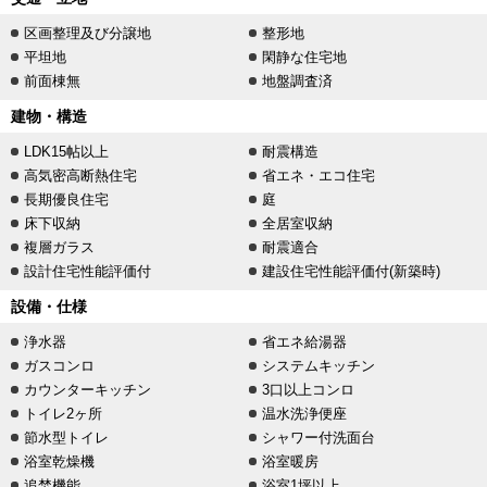
区画整理及び分譲地
整形地
平坦地
閑静な住宅地
前面棟無
地盤調査済
建物・構造
LDK15帖以上
耐震構造
高気密高断熱住宅
省エネ・エコ住宅
長期優良住宅
庭
床下収納
全居室収納
複層ガラス
耐震適合
設計住宅性能評価付
建設住宅性能評価付(新築時)
設備・仕様
浄水器
省エネ給湯器
ガスコンロ
システムキッチン
カウンターキッチン
3口以上コンロ
トイレ2ヶ所
温水洗浄便座
節水型トイレ
シャワー付洗面台
浴室乾燥機
浴室暖房
追焚機能
浴室1坪以上