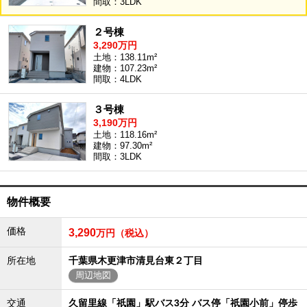
間取：3LDK
沖縄全域エリア
２号棟
沖縄全域エリアの新築一戸建
3,290万円
沖縄全域エリアの中古一戸建
沖縄全域エリアのマンション
土地：138.11m²
建物：107.23m²
沖縄全域エリアの土地
間取：4LDK
３号棟
3,190万円
お客様の声
土地：118.16m²
建物：97.30m²
間取：3LDK
全店舗営業社員募集！
物件概要
価格
3,290
万円（税込）
所在地
千葉県木更津市清見台東２丁目
周辺地図
交通
久留里線「祇園」駅バス3分 バス停「祇園小前」停歩