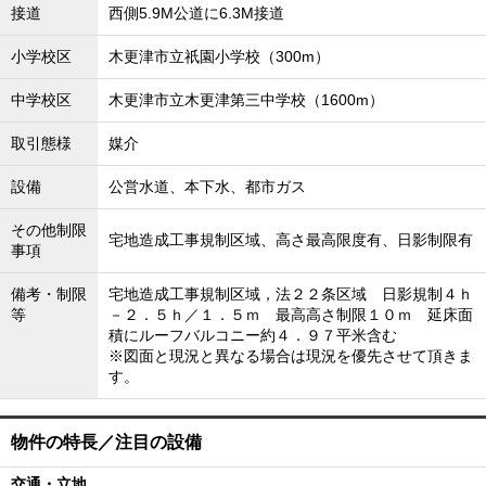
接道
西側5.9M公道に6.3M接道
小学校区
木更津市立祇園小学校（300m）
中学校区
木更津市立木更津第三中学校（1600m）
取引態様
媒介
設備
公営水道、本下水、都市ガス
その他制限
宅地造成工事規制区域、高さ最高限度有、日影制限有
事項
備考・制限
宅地造成工事規制区域，法２２条区域 日影規制４ｈ
等
－２．５ｈ／１．５ｍ 最高高さ制限１０ｍ 延床面
積にルーフバルコニー約４．９７平米含む
※図面と現況と異なる場合は現況を優先させて頂きま
す。
物件の特長／注目の設備
交通・立地