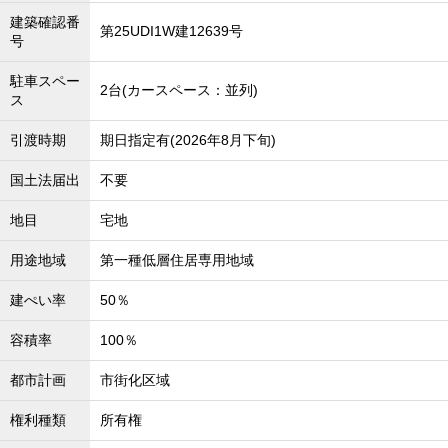
建築確認番
第25UDI1W建12639号
号
駐車スペー
2台(カースペース：並列)
ス
引渡時期
期日指定有(2026年8月下旬)
国土法届出
不要
地目
宅地
用途地域
第一種低層住居専用地域
建ぺい率
50％
容積率
100％
都市計画
市街化区域
権利種類
所有権