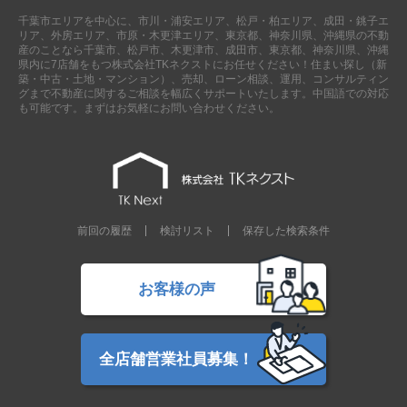
千葉市エリアを中心に、市川・浦安エリア、松戸・柏エリア、成田・銚子エ
リア、外房エリア、市原・木更津エリア、東京都、神奈川県、沖縄県の不動
産のことなら千葉市、松戸市、木更津市、成田市、東京都、神奈川県、沖縄
県内に7店舗をもつ株式会社TKネクストにお任せください！住まい探し（新
築・中古・土地・マンション）、売却、ローン相談、運用、コンサルティン
グまで不動産に関するご相談を幅広くサポートいたします。中国語での対応
も可能です。まずはお気軽にお問い合わせください。
前回の履歴
検討リスト
保存した検索条件
お客様の声
全店舗営業社員募集！