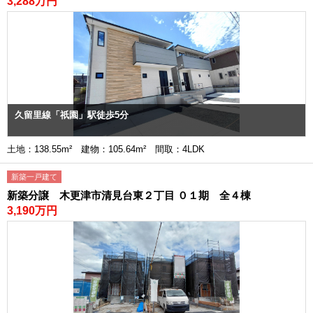
3,288万円
久留里線「祇園」駅徒歩5分
土地：138.55m² 建物：105.64m² 間取：4LDK
新築一戸建て
新築分譲 木更津市清見台東２丁目 ０１期 全４棟
3,190万円