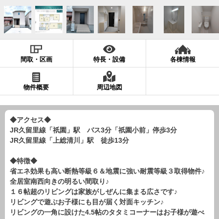
現地販売会情報
千葉本店
松戸支店
成田支店
木更津支店
東京支店
神奈川支店
沖縄支店
間取・区画
特長・設備
各棟情報
スタッフ紹介
千葉本店
松戸支店
成田支店
木更津支店
東京支店
物件概要
周辺地図
神奈川支店
沖縄支店
◆アクセス◆
売却査定
会社案内
JR久留里線「祇園」駅 バス3分「祇園小前」停歩3分
お問い合わせ
サイトマップ
JR久留里線「上総清川」駅 徒歩13分
プライバシーポリシー
◆特徴◆
省エネ効果も高い断熱等級６＆地震に強い耐震等級３取得物件♪
全居室南西向きの明るい間取り♪
物件検索
１６帖超のリビングは家族がしぜんに集まる広さです♪
リビングで遊ぶお子様にも目が届く対面キッチン♪
新築一戸建
リビングの一角に設けた4.5帖のタタミコーナーはお子様が遊べ
エリアから探す