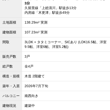
3分
久留里線「上総清川」駅徒歩13分
内房線「木更津」駅徒歩49分
土地面積
138.29m² 実測
建物面積
107.23m² 実測
間取
3LDK + タタミコーナー、SICあり (LDK16.5帖、洋室
9.5帖、洋室6帖、洋室5.2帖)
販売戸数
3戸
総戸数
全4戸
構造・規模
木造 2階建て
築年・入居
2026年7月下旬
バルコニー
南西向き
建物現況
建築中