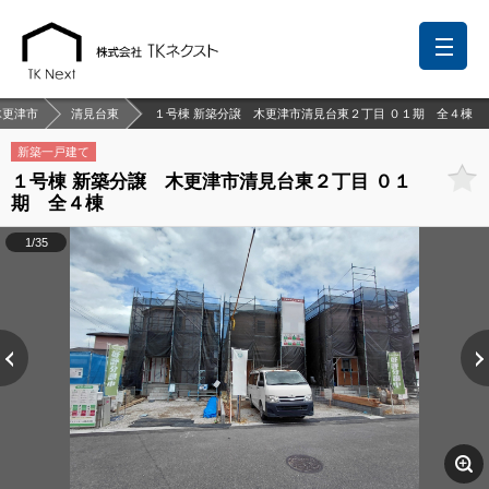
木更津市
清見台東
１号棟 新築分譲 木更津市清見台東２丁目 ０１期 全４棟
新築一戸建て
１号棟 新築分譲 木更津市清見台東２丁目 ０１
前回の履歴
検討リスト
保存した検索条件
期 全４棟
中国語での対応も可能です
1/35
お問い合わせ
営業メールは固くお断りします
お知らせ
千葉本店
松戸支店
成田支店
木更津支店
東京支店
神奈川支店
沖縄支店