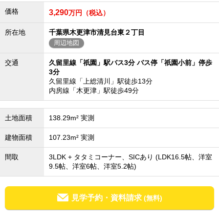
成田･銚子方面エリア
価格
3,290
万円（税込）
成田･銚子方面エリアの新築一戸建
所在地
千葉県木更津市清見台東２丁目
成田･銚子方面エリアの中古一戸建
成田･銚子方面エリアのマンション
周辺地図
成田･銚子方面エリアの土地
交通
久留里線「祇園」駅バス3分 バス停「祇園小前」停歩
四街道･佐倉･八千代方面エリア
3分
四街道･佐倉･八千代方面エリアの新築一戸建
久留里線「上総清川」駅徒歩13分
四街道･佐倉･八千代方面エリアの中古一戸建
内房線「木更津」駅徒歩49分
四街道･佐倉･八千代方面エリアのマンション
四街道･佐倉･八千代方面エリアの土地
土地面積
138.29m² 実測
船橋･市川･浦安方面エリア
船橋･市川･浦安方面エリアの新築一戸建
建物面積
107.23m² 実測
船橋･市川･浦安方面エリアの中古一戸建
船橋･市川･浦安方面エリアのマンション
間取
3LDK + タタミコーナー、SICあり (LDK16.5帖、洋室
船橋･市川･浦安方面エリアの土地
9.5帖、洋室6帖、洋室5.2帖)
千葉市エリア
千葉市エリアの新築一戸建
千葉市エリアの中古一戸建
見学予約・資料請求
(無料)
千葉市エリアのマンション
千葉市エリアの土地