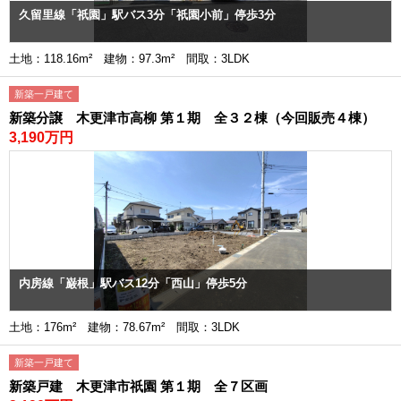
久留里線「祇園」駅バス3分「祇園小前」停歩3分
土地：118.16m² 建物：97.3m² 間取：3LDK
新築一戸建て
新築分譲 木更津市高柳 第１期 全３２棟（今回販売４棟）
3,190万円
内房線「巌根」駅バス12分「西山」停歩5分
土地：176m² 建物：78.67m² 間取：3LDK
新築一戸建て
新築戸建 木更津市祇園 第１期 全７区画