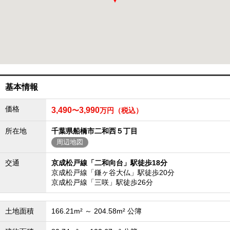
成田･銚子方面エリア
成田･銚子方面エリアの新築一戸建
成田･銚子方面エリアの中古一戸建
成田･銚子方面エリアのマンション
成田･銚子方面エリアの土地
四街道･佐倉･八千代方面エリア
四街道･佐倉･八千代方面エリアの新築一戸建
基本情報
四街道･佐倉･八千代方面エリアの中古一戸建
四街道･佐倉･八千代方面エリアのマンション
価格
四街道･佐倉･八千代方面エリアの土地
3,490
3,990
〜
万円（税込）
船橋･市川･浦安方面エリア
所在地
千葉県船橋市二和西５丁目
船橋･市川･浦安方面エリアの新築一戸建
周辺地図
船橋･市川･浦安方面エリアの中古一戸建
船橋･市川･浦安方面エリアのマンション
交通
京成松戸線「二和向台」駅徒歩18分
船橋･市川･浦安方面エリアの土地
京成松戸線「鎌ヶ谷大仏」駅徒歩20分
京成松戸線「三咲」駅徒歩26分
千葉市エリア
千葉市エリアの新築一戸建
千葉市エリアの中古一戸建
土地面積
166.21m² ～ 204.58m² 公簿
千葉市エリアのマンション
千葉市エリアの土地