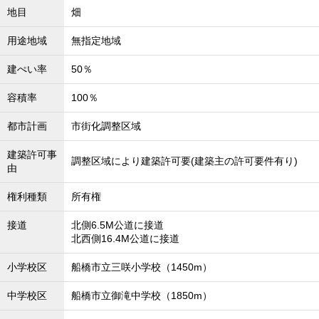
地目
畑
用途地域
無指定地域
建ぺい率
50％
容積率
100％
都市計画
市街化調整区域
建築許可事
調整区域により建築許可要(建築主の許可要件有り)
由
権利種類
所有権
接道
北側6.5M公道に接道
北西側16.4M公道に接道
小学校区
船橋市立三咲小学校（1450m）
中学校区
船橋市立御滝中学校（1850m）