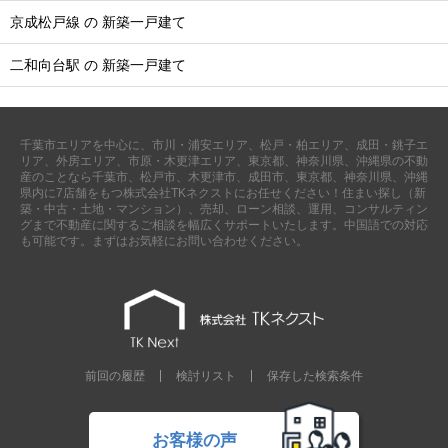
京成松戸線 の 新築一戸建て
二和向台駅 の 新築一戸建て
千葉市エリアを中心に、市川・浦安エリア、松戸・柏エリア、成田・銚子エ
リア、外房エリア、市原・木更津エリア、東京都、神奈川県、沖縄県の不動
産のことなら千葉市、松戸市、木更津市、成田市、東京都、神奈川県、沖縄
県内に7店舗をもつ株式会社TKネクストにお任せください！住まい探し（新
築・中古・土地・マンション）、売却、ローン相談、運用、コンサルティン
グまで不動産に関するご相談を幅広くサポートいたします。中国語での対応
も可能です。まずはお気軽にお問い合わせください。
前回の履歴
検討リスト
保存した検索条件
お客様の声