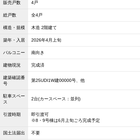
販売戸数
4戸
総戸数
全4戸
構造・規模
木造 2階建て
築年・入居
2026年4月上旬
バルコニー
南向き
建物現況
完成済
建築確認番
第25UDI1W建00000号、他
号
駐車スペー
2台(カースペース：並列)
ス
引渡時期
即引渡可
※8・9号棟は6月上旬ごろ完成予定
国土法届出
不要