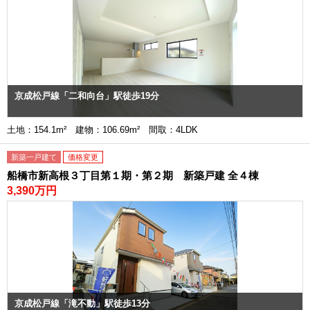
京成松戸線「二和向台」駅徒歩19分
土地：154.1m² 建物：106.69m² 間取：4LDK
新築一戸建て
価格変更
船橋市新高根３丁目第１期・第２期 新築戸建 全４棟
3,390万円
京成松戸線「滝不動」駅徒歩13分