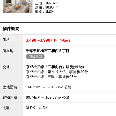
土地：166.82m²
建物：98.95m²
間取：3LDK
物件概要
価格
3,490
3,990
〜
万円（税込）
所在地
千葉県船橋市二和西５丁目
周辺地図
交通
京成松戸線「二和向台」駅徒歩18分
京成松戸線「鎌ヶ谷大仏」駅徒歩20分
京成松戸線「三咲」駅徒歩26分
土地面積
166.21m² ～ 204.58m² 公簿
建物面積
80.74m² ～ 102.67m² 公簿
間取
3LDK～4LDK