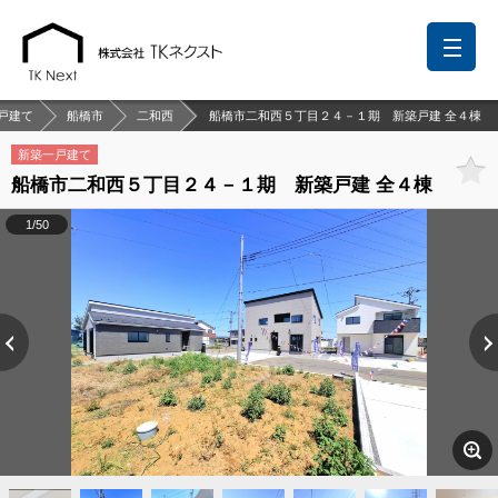
戸建て
船橋市
二和西
船橋市二和西５丁目２４－１期 新築戸建 全４棟
新築一戸建て
船橋市二和西５丁目２４－１期 新築戸建 全４棟
前回の履歴
検討リスト
保存した検索条件
1/50
中国語での対応も可能です
お問い合わせ
営業メールは固くお断りします
お知らせ
千葉本店
松戸支店
成田支店
木更津支店
東京支店
神奈川支店
沖縄支店