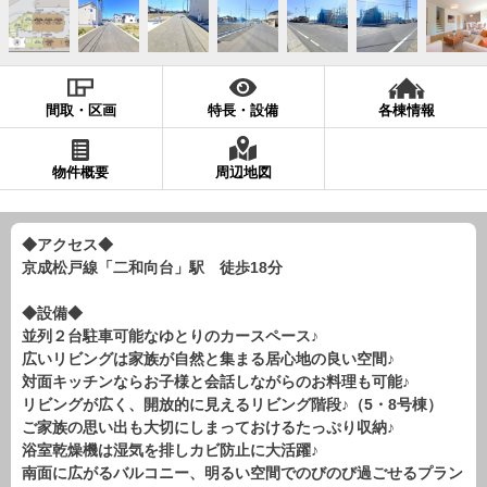
現地販売会情報
千葉本店
松戸支店
成田支店
木更津支店
東京支店
神奈川支店
沖縄支店
間取・区画
特長・設備
各棟情報
スタッフ紹介
物件概要
周辺地図
千葉本店
松戸支店
成田支店
木更津支店
東京支店
神奈川支店
沖縄支店
◆アクセス◆
京成松戸線「二和向台」駅 徒歩18分
売却査定
会社案内
お問い合わせ
サイトマップ
◆設備◆
並列２台駐車可能なゆとりのカースペース♪
プライバシーポリシー
広いリビングは家族が自然と集まる居心地の良い空間♪
対面キッチンならお子様と会話しながらのお料理も可能♪
リビングが広く、開放的に見えるリビング階段♪（5・8号棟）
物件検索
ご家族の思い出も大切にしまっておけるたっぷり収納♪
浴室乾燥機は湿気を排しカビ防止に大活躍♪
新築一戸建
南面に広がるバルコニー、明るい空間でのびのび過ごせるプラン
エリアから探す