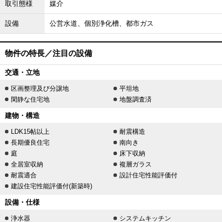
取引態様
媒介
設備
公営水道、個別浄化槽、都市ガス
物件の特長／注目の設備
交通・立地
区画整理及び分譲地
平坦地
閑静な住宅地
地盤調査済
建物・構造
LDK15帖以上
耐震構造
長期優良住宅
南向き
庭
床下収納
全居室収納
複層ガラス
耐震適合
設計住宅性能評価付
建設住宅性能評価付(新築時)
設備・仕様
浄水器
システムキッチン