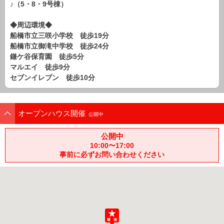
♪（5・8・9号棟）
路線から探す
中古一戸建
◆周辺環境◆
船橋市立三咲小学校 徒歩19分
エリアから探す
路線から探す
船橋市立御滝中学校 徒歩24分
鎌ケ谷保育園 徒歩5分
マンション
マルエイ 徒歩9分
エリアから探す
セブンイレブン 徒歩10分
路線から探す
土 地
オープンハウス開催
エリアから探す
公開中
路線から探す
公開中
10:00〜17:00
事前に必ずお問い合わせください
エリアから物件検索
松戸･柏方面エリア
松戸･柏方面エリアの新築一戸建
松戸･柏方面エリアの中古一戸建
松戸･柏方面エリアのマンション
松戸･柏方面エリアの土地