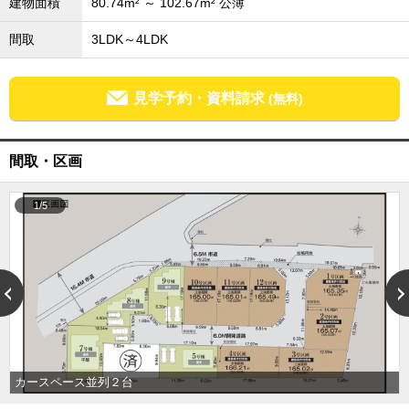
建物面積
80.74m² ～ 102.67m² 公簿
外房エリア
間取
3LDK～4LDK
外房エリアの新築一戸建
外房エリアの中古一戸建
外房エリアのマンション
外房エリアの土地
見学予約・資料請求
(無料)
内房エリア
内房エリアの新築一戸建
間取・区画
内房エリアの中古一戸建
内房エリアのマンション
内房エリアの土地
1/5
東京全域エリア
東京全域エリアの新築一戸建
東京全域エリアの中古一戸建
東京全域エリアのマンション
東京全域エリアの土地
神奈川全域エリア
神奈川全域エリアの新築一戸建
神奈川全域エリアの中古一戸建
カースペース並列２台
神奈川全域エリアのマンション
神奈川全域エリアの土地