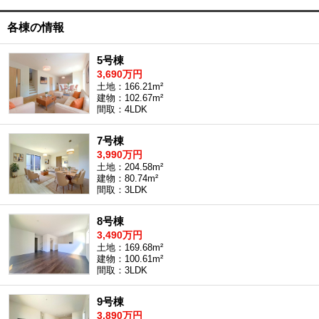
沖縄全域エリア
各棟の情報
沖縄全域エリアの新築一戸建
沖縄全域エリアの中古一戸建
沖縄全域エリアのマンション
5号棟
沖縄全域エリアの土地
3,690万円
土地：166.21m²
建物：102.67m²
間取：4LDK
お客様の声
7号棟
3,990万円
土地：204.58m²
建物：80.74m²
間取：3LDK
全店舗営業社員募集！
8号棟
3,490万円
土地：169.68m²
建物：100.61m²
間取：3LDK
9号棟
3,890万円