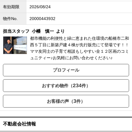
有効期限
2026/08/24
物件No.
20000443932
担当スタッフ
小幡 慎一
より
都市機能の利便性と緑に恵まれた住環境の船橋市二和
西５丁目に新築戸建４棟が先行販売にて登場です！！
ママ友同士の子育て相談もしやすい全１２区画のコミ
ュニティー♪お気軽にお問い合わせください♪
プロフィール
234
おすすめ物件（
件）
3
お客様の声（
件）
不動産会社情報