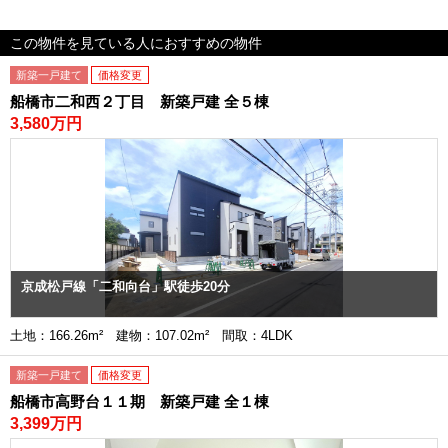
この物件を見ている人におすすめの物件
新築一戸建て
価格変更
船橋市二和西２丁目 新築戸建 全５棟
3,580万円
京成松戸線「二和向台」駅徒歩20分
土地：166.26m² 建物：107.02m² 間取：4LDK
新築一戸建て
価格変更
船橋市高野台１１期 新築戸建 全１棟
3,399万円