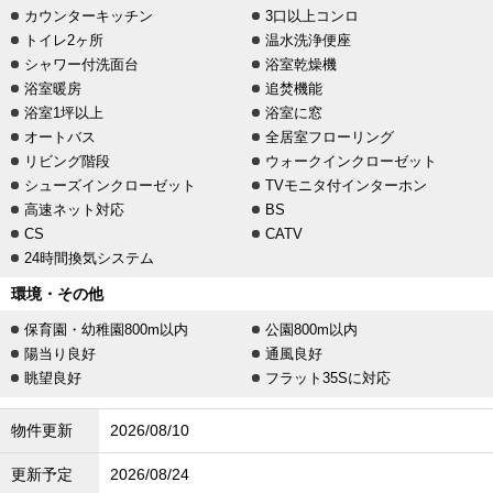
カウンターキッチン
3口以上コンロ
トイレ2ヶ所
温水洗浄便座
シャワー付洗面台
浴室乾燥機
浴室暖房
追焚機能
浴室1坪以上
浴室に窓
オートバス
全居室フローリング
リビング階段
ウォークインクローゼット
シューズインクローゼット
TVモニタ付インターホン
高速ネット対応
BS
CS
CATV
24時間換気システム
環境・その他
保育園・幼稚園800m以内
公園800m以内
陽当り良好
通風良好
眺望良好
フラット35Sに対応
物件更新
2026/08/10
更新予定
2026/08/24