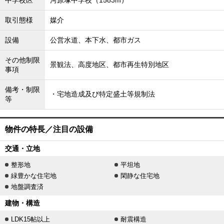
中学校区
河原塚中学校（1583m）
取引態様
媒介
設備
公営水道、本下水、都市ガス
その他制限
景観法、高度地区、都市再生特別地区
事項
備考・制限
・宅地造成及び特定盛土等規制法
等
物件の特長／注目の設備
交通・立地
整形地
平坦地
緑豊かな住宅地
閑静な住宅地
地盤調査済
建物・構造
LDK15帖以上
耐震構造