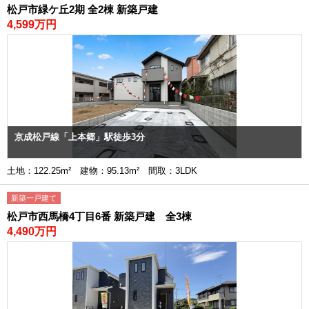
松戸市緑ケ丘2期 全2棟 新築戸建
4,599万円
京成松戸線「上本郷」駅徒歩3分
土地：122.25m² 建物：95.13m² 間取：3LDK
新築一戸建て
松戸市西馬橋4丁目6番 新築戸建 全3棟
4,490万円