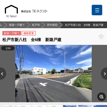
ム
新築一戸建て
松戸市
田中新田
松戸市新八柱 全6棟 新築戸建
新築一戸建て
価格変更
松戸市新八柱 全6棟 新築戸建
前回の履歴
検討リスト
保存した検索条件
1/34
中国語での対応も可能です
お問い合わせ
営業メールは固くお断りします
お知らせ
千葉本店
松戸支店
成田支店
木更津支店
東京支店
神奈川支店
沖縄支店