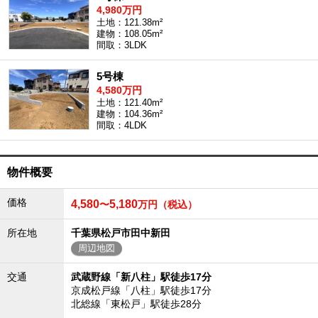
4,980万円
沖縄全域エリア
土地：121.38m²
建物：108.05m²
沖縄全域エリアの新築一戸建
間取：3LDK
沖縄全域エリアの中古一戸建
沖縄全域エリアのマンション
沖縄全域エリアの土地
5号棟
4,580万円
土地：121.40m²
建物：104.36m²
間取：4LDK
お客様の声
物件概要
全店舗営業社員募集！
価格
4,580
5,180
〜
万円（税込）
所在地
千葉県松戸市田中新田
周辺地図
交通
武蔵野線「新八柱」駅徒歩17分
京成松戸線「八柱」駅徒歩17分
北総線「東松戸」駅徒歩28分