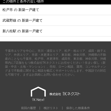
この物件と条件の近い物件
松戸市 の 新築一戸建て
武蔵野線 の 新築一戸建て
新八柱駅 の 新築一戸建て
千葉市エリアを中心に、市川・浦安エリア、松戸・柏エリア、成田・銚子エ
リア、外房エリア、市原・木更津エリア、東京都、神奈川県、沖縄県の不動
産のことなら千葉市、松戸市、木更津市、成田市、東京都、神奈川県、沖縄
県内に7店舗をもつ株式会社TKネクストにお任せください！住まい探し（新
築・中古・土地・マンション）、売却、ローン相談、運用、コンサルティン
グまで不動産に関するご相談を幅広くサポートいたします。中国語での対応
も可能です。まずはお気軽にお問い合わせください。
前回の履歴
検討リスト
保存した検索条件