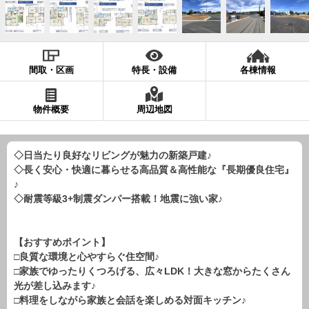
現地販売会情報
千葉本店
松戸支店
成田支店
木更津支店
東京支店
神奈川支店
沖縄支店
間取・区画
特長・設備
各棟情報
スタッフ紹介
物件概要
周辺地図
千葉本店
松戸支店
成田支店
木更津支店
東京支店
神奈川支店
沖縄支店
◇日当たり良好なリビングが魅力の新築戸建♪
◇長く安心・快適に暮らせる高品質＆高性能な『長期優良住宅』
売却査定
会社案内
♪
お問い合わせ
サイトマップ
◇耐震等級3+制震ダンパー搭載！地震に強い家♪
プライバシーポリシー
【おすすめポイント】
□良質な環境と心やすらぐ住空間♪
物件検索
□家族でゆったりくつろげる、広々LDK！大きな窓からたくさん
光が差し込みます♪
新築一戸建
□料理をしながら家族と会話を楽しめる対面キッチン♪
エリアから探す