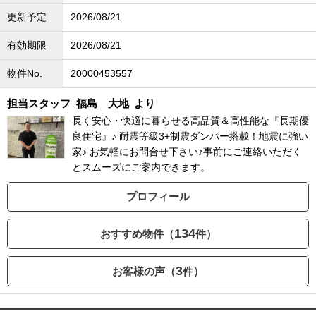
更新予定
2026/08/21
有効期限
2026/08/21
物件No.
20000453557
担当スタッフ
福島 大地
より
長く安心・快適に暮らせる高品質＆高性能な『長期優
良住宅』♪ 耐震等級3+制震ダンパー搭載！地震に強い
家♪ お気軽にお問合せ下さい♪事前にご連絡いただく
とスムーズにご案内できます。
プロフィール
134
おすすめ物件（
件）
3
お客様の声（
件）