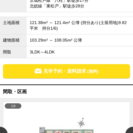
京成松戸線「八柱」駅徒歩17分
北総線「東松戸」駅徒歩28分
成田･銚子方面エリア
成田･銚子方面エリアの新築一戸建
成田･銚子方面エリアの中古一戸建
土地面積
121.38m² ～ 121.4m² 公簿 (持分あり(土留用地)9.82
成田･銚子方面エリアのマンション
平米 持分1/6)
成田･銚子方面エリアの土地
四街道･佐倉･八千代方面エリア
建物面積
103.29m² ～ 108.05m² 公簿
四街道･佐倉･八千代方面エリアの新築一戸建
間取
3LDK～4LDK
四街道･佐倉･八千代方面エリアの中古一戸建
四街道･佐倉･八千代方面エリアのマンション
四街道･佐倉･八千代方面エリアの土地
見学予約・資料請求
(無料)
船橋･市川･浦安方面エリア
船橋･市川･浦安方面エリアの新築一戸建
船橋･市川･浦安方面エリアの中古一戸建
船橋･市川･浦安方面エリアのマンション
間取・区画
船橋･市川･浦安方面エリアの土地
千葉市エリア
1/9
千葉市エリアの新築一戸建
千葉市エリアの中古一戸建
千葉市エリアのマンション
千葉市エリアの土地