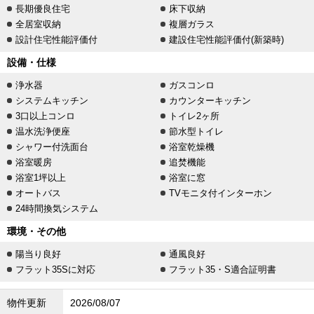
長期優良住宅
床下収納
全居室収納
複層ガラス
設計住宅性能評価付
建設住宅性能評価付(新築時)
設備・仕様
浄水器
ガスコンロ
システムキッチン
カウンターキッチン
3口以上コンロ
トイレ2ヶ所
温水洗浄便座
節水型トイレ
シャワー付洗面台
浴室乾燥機
浴室暖房
追焚機能
浴室1坪以上
浴室に窓
オートバス
TVモニタ付インターホン
24時間換気システム
環境・その他
陽当り良好
通風良好
フラット35Sに対応
フラット35・S適合証明書
物件更新
2026/08/07