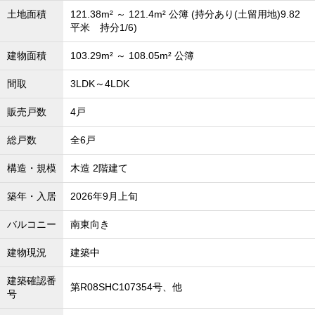
土地面積
121.38m² ～ 121.4m² 公簿 (持分あり(土留用地)9.82
平米 持分1/6)
建物面積
103.29m² ～ 108.05m² 公簿
間取
3LDK～4LDK
販売戸数
4戸
総戸数
全6戸
構造・規模
木造 2階建て
築年・入居
2026年9月上旬
バルコニー
南東向き
建物現況
建築中
建築確認番
第R08SHC107354号、他
号