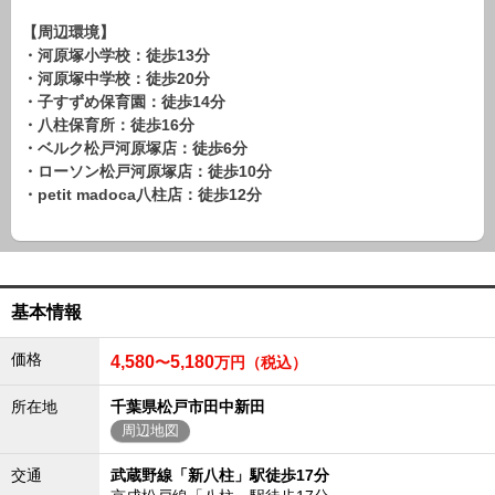
路線から探す
【周辺環境】
中古一戸建
・河原塚小学校：徒歩13分
・河原塚中学校：徒歩20分
エリアから探す
路線から探す
・子すずめ保育園：徒歩14分
・八柱保育所：徒歩16分
マンション
・ベルク松戸河原塚店：徒歩6分
エリアから探す
・ローソン松戸河原塚店：徒歩10分
路線から探す
・petit madoca八柱店：徒歩12分
土 地
エリアから探す
路線から探す
基本情報
エリアから物件検索
価格
4,580
5,180
〜
万円（税込）
松戸･柏方面エリア
所在地
千葉県松戸市田中新田
松戸･柏方面エリアの新築一戸建
周辺地図
松戸･柏方面エリアの中古一戸建
松戸･柏方面エリアのマンション
交通
武蔵野線「新八柱」駅徒歩17分
松戸･柏方面エリアの土地