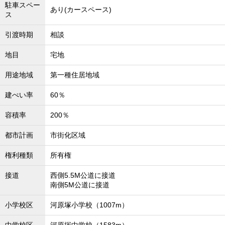
駐車スペー
あり(カースペース)
ス
引渡時期
相談
地目
宅地
用途地域
第一種住居地域
建ぺい率
60％
容積率
200％
都市計画
市街化区域
権利種類
所有権
接道
西側5.5M公道に接道
南側5M公道に接道
小学校区
河原塚小学校（1007m）