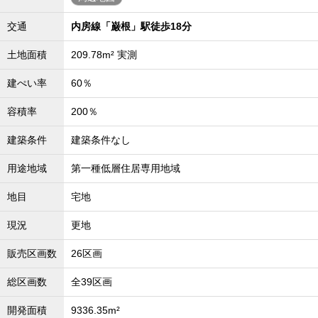
交通
内房線「巌根」駅徒歩18分
土地面積
209.78m² 実測
建ぺい率
60％
容積率
200％
建築条件
建築条件なし
用途地域
第一種低層住居専用地域
地目
宅地
現況
更地
販売区画数
26区画
総区画数
全39区画
開発面積
9336.35m²