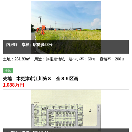
内房線「巌根」駅徒歩28分
土地：231.83m² 用途：無指定地域 建ぺい率：60％ 容積率：200％
土地
売地 木更津市江川第８ 全３５区画
1,088万円