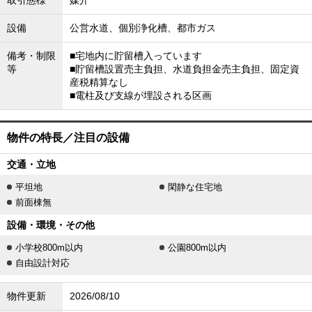
取引態様
媒介
設備
公営水道、個別浄化槽、都市ガス
備考・制限
■宅地内に貯留槽入っています
等
■貯留槽設置売主負担、水道負担金売主負担、固定資
産税精算なし
■電柱及び支線が埋設される区画
物件の特長／注目の設備
交通・立地
平坦地
閑静な住宅地
前面棟無
設備・環境・その他
小学校800m以内
公園800m以内
自由設計対応
物件更新
2026/08/10