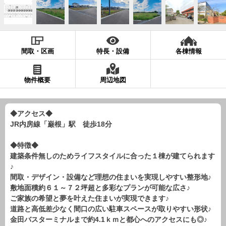
現地販売会情報
千葉本店
松戸支店
成田支店
木更津支店
東京支店
神奈川支店
沖縄支店
間取・区画
特長・設備
各棟情報
スタッフ紹介
物件概要
周辺地図
千葉本店
松戸支店
成田支店
木更津支店
東京支店
神奈川支店
沖縄支店
◆アクセス◆
JR内房線「巌根」駅 徒歩18分
売却査定
会社案内
お問い合わせ
サイトマップ
◆特徴◆
建築条件無しのためライフスタイルに合った１棟が建てられます
プライバシーポリシー
♪
間取・デザイン・設備など理想の住まいを実現しやすい整形地♪
敷地面積約６１～７２坪超と多彩なプランが可能な広さ♪
物件検索
ご家族の希望と夢を叶えた住まいが実現できます♪
道路と高低差少なく間口の広い駐車スペースが取りやすい形状♪
新築一戸建
金田バスターミナルまで約4.1ｋｍと都心へのアクセスにも◎♪
エリアから探す