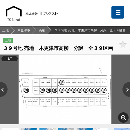
土地
木更津市
高柳
３９号地 売地 木更津市高柳 分譲 全３９区画
土地
３９号地 売地 木更津市高柳 分譲 全３９区画
前回の履歴
検討リスト
保存した検索条件
1/7
中国語での対応も可能です
お問い合わせ
営業メールは固くお断りします
お知らせ
千葉本店
松戸支店
成田支店
木更津支店
東京支店
神奈川支店
沖縄支店