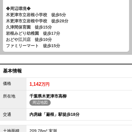
路線から探す
◆周辺環境◆
中古一戸建
木更津市立岩根小学校 徒歩5分
木更津市立岩根中学校 徒歩28分
エリアから探す
路線から探す
久津間保育園 徒歩15分
岩根みどり幼稚園 徒歩17分
マンション
おどや江川店 徒歩10分
エリアから探す
ファミリーマート 徒歩15分
路線から探す
土 地
エリアから探す
基本情報
路線から探す
価格
1,142
万円
エリアから物件検索
所在地
千葉県木更津市高柳
周辺地図
松戸･柏方面エリア
松戸･柏方面エリアの新築一戸建
交通
内房線「巌根」駅徒歩18分
松戸･柏方面エリアの中古一戸建
松戸･柏方面エリアのマンション
松戸･柏方面エリアの土地
土地面積
209.78m² 実測