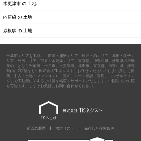
木更津市 の 土地
内房線 の 土地
巌根駅 の 土地
千葉市エリアを中心に、市川・浦安エリア、松戸・柏エリア、成田・銚子エ
リア、外房エリア、市原・木更津エリア、東京都、神奈川県、沖縄県の不動
産のことなら千葉市、松戸市、木更津市、成田市、東京都、神奈川県、沖縄
県内に7店舗をもつ株式会社TKネクストにお任せください！住まい探し（新
築・中古・土地・マンション）、売却、ローン相談、運用、コンサルティン
グまで不動産に関するご相談を幅広くサポートいたします。中国語での対応
も可能です。まずはお気軽にお問い合わせください。
前回の履歴
検討リスト
保存した検索条件