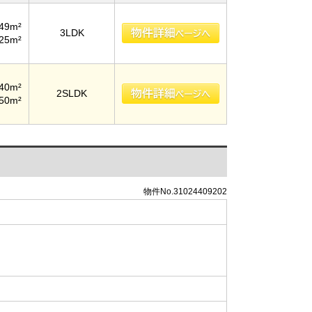
.49m²
3LDK
.25m²
.40m²
2SLDK
.50m²
物件No.31024409202