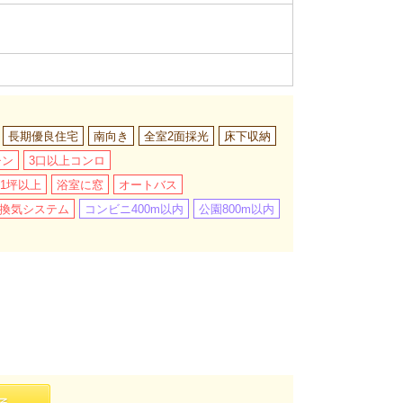
長期優良住宅
南向き
全室2面採光
床下収納
チン
3口以上コンロ
1坪以上
浴室に窓
オートバス
間換気システム
コンビニ400m以内
公園800m以内