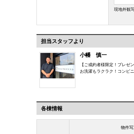
現地外観
担当スタッフより
小幡 慎一
【ご成約者様限定！プレゼン
お洗濯もラクラク！コンビニ
各棟情報
物件写