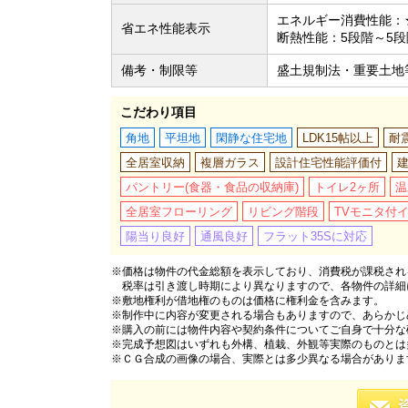
エネルギー消費性能：
省エネ性能表示
断熱性能：5段階～5段
備考・制限等
盛土規制法・重要土地
こだわり項目
角地
平坦地
閑静な住宅地
LDK15帖以上
耐
全居室収納
複層ガラス
設計住宅性能評価付
建
パントリー(食器・食品の収納庫)
トイレ2ヶ所
温
全居室フローリング
リビング階段
TVモニタ付
陽当り良好
通風良好
フラット35Sに対応
※価格は物件の代金総額を表示しており、消費税が課税される
税率は引き渡し時期により異なりますので、各物件の詳細
※敷地権利が借地権のものは価格に権利金を含みます。
※制作中に内容が変更される場合もありますので、あらかじ
※購入の前には物件内容や契約条件についてご自身で十分な
※完成予想図はいずれも外構、植栽、外観等実際のものとは
※ＣＧ合成の画像の場合、実際とは多少異なる場合がありま