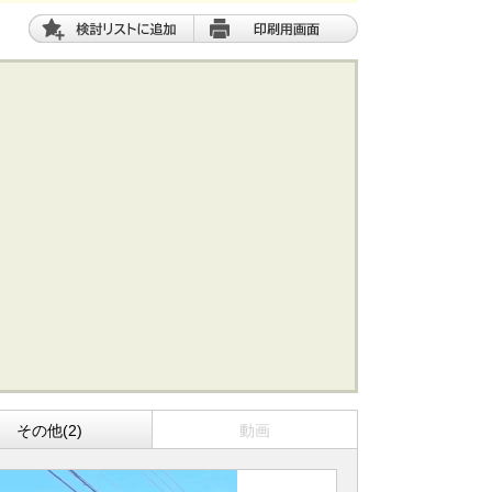
土 地
エリアから探す
路線から探す
その他(2)
動画
船橋･市川･浦安方面エリア