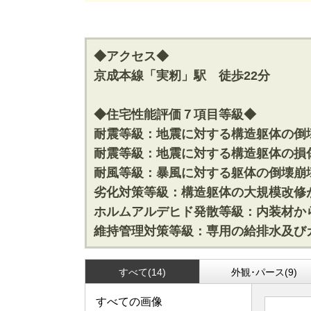
神奈川支店
神奈川支店
沖縄支店
沖縄支店
◆アクセス◆
京成本線「実籾」駅 徒歩22分
◆住宅性能評価７項目等級◆
耐震等級：地震に対する構造躯体の倒
物件検索
耐震等級：地震に対する構造躯体の損
耐風等級：暴風に対する躯体の倒壊崩
新築一戸建
中古一戸建
劣化対策等級：構造躯体の大規模改修
エリアから探す
エリアから
路線から探す
路線から探
ホルムアルデヒド発散等級：内装材か
維持管理対策等級：専用の給排水及び
すべて(14)
外観･パース(9)
エリアから物件検索
すべての画像
松戸･柏方面エリア
成田･銚子