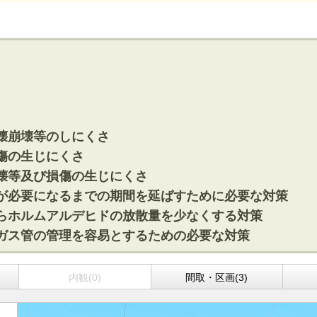
神奈川支店
沖縄支店
壊崩壊等のしにくさ
傷の生じにくさ
壊等及び損傷の生じにくさ
マンション
が必要になるまでの期間を延ばすために必要な対策
探す
エリアから探す
す
路線から探す
らホルムアルデヒドの放散量を少なくする対策
ガス管の管理を容易とするための必要な対策
内観(0)
間取・区画(3)
方面エリア
四街道･佐倉･八千代方面エリア