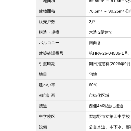
土地面積
89.49m² ～ 91.4m² 公
建物面積
78.5m² ～ 90.25m² 公
販売戸数
2戸
構造・規模
木造 2階建て
バルコニー
南向き
建築確認番号
第HPA-26-04535-1号
引渡時期
期日指定有(2026年9月
地目
宅地
建ぺい率
60％
都市計画
市街化区域
接道
西側4M私道に接道
中学校区
習志野市立第四中学校（
設備
公営水道、本下水、都