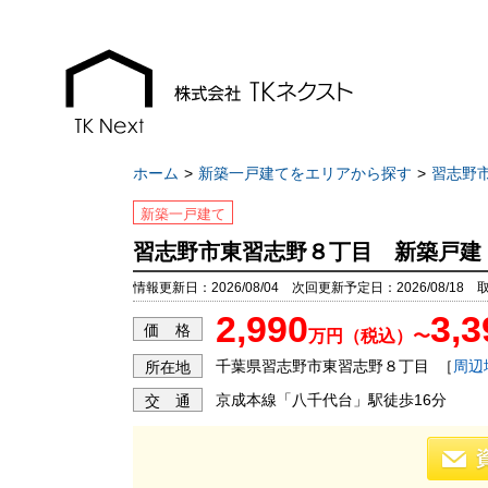
ホーム
新築一戸建てをエリアから探す
習志野
新築一戸建て
習志野市東習志野８丁目 新築戸建
お知らせ
現地販売会情報
情報更新日：2026/08/04 次回更新予定日：2026/08/18 
2,990
3,3
千葉本店
千葉本店
価 格
万円（税込）〜
松戸支店
松戸支店
千葉県習志野市東習志野８丁目
［
周辺
所在地
成田支店
成田支店
京成本線「八千代台」駅徒歩16分
交 通
木更津支店
木更津支店
東京支店
東京支店