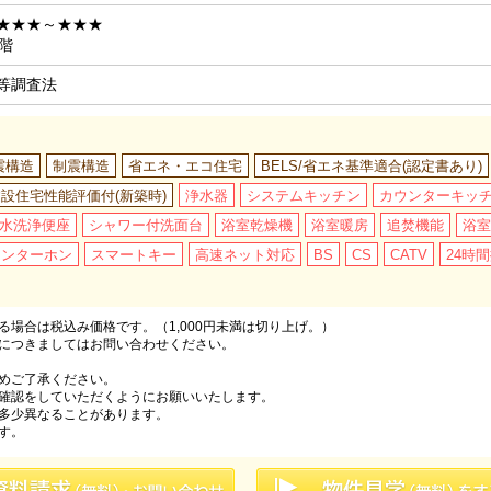
★★★～★★★
階
等調査法
震構造
制震構造
省エネ・エコ住宅
BELS/省エネ基準適合(認定書あり)
設住宅性能評価付(新築時)
浄水器
システムキッチン
カウンターキッ
水洗浄便座
シャワー付洗面台
浴室乾燥機
浴室暖房
追焚機能
浴室
インターホン
スマートキー
高速ネット対応
BS
CS
CATV
24時
場合は税込み価格です。（1,000円未満は切り上げ。）
につきましてはお問い合わせください。
めご了承ください。
確認をしていただくようにお願いいたします。
多少異なることがあります。
す。