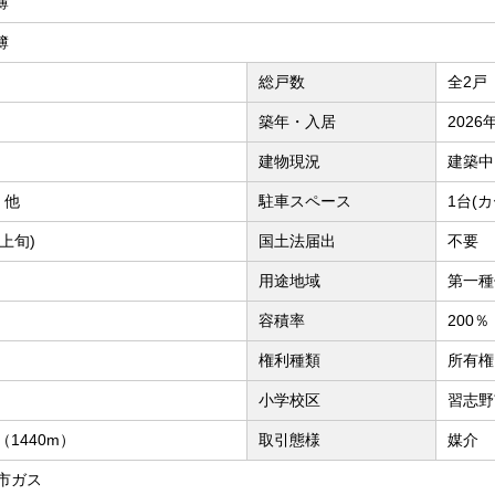
簿
簿
総戸数
全2戸
築年・入居
2026
建物現況
建築中
、他
駐車スペース
1台(
上旬)
国土法届出
不要
用途地域
第一種
容積率
200％
権利種類
所有権
小学校区
習志野
1440m）
取引態様
媒介
市ガス