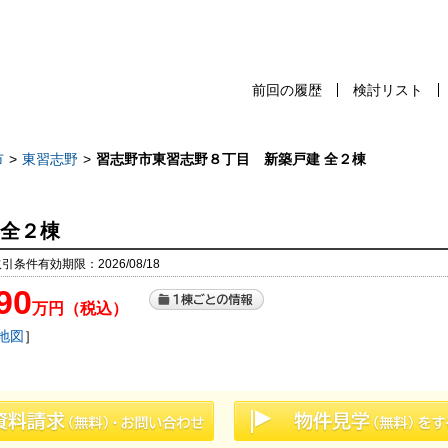
前回の履歴
検討リスト
前回の履歴
検討リスト
保存した検
市
東習志野
習志野市東習志野８丁目 新築戸建 全２棟
 全２棟
スタッフ紹介
売却査定
取引条件有効期限：2026/08/18
90
千葉本店
会社案内
万円（税込）
松戸支店
地図
］
お問い合わせ
成田支店
サイトマップ
木更津支店
プライバシーポリシー
東京支店