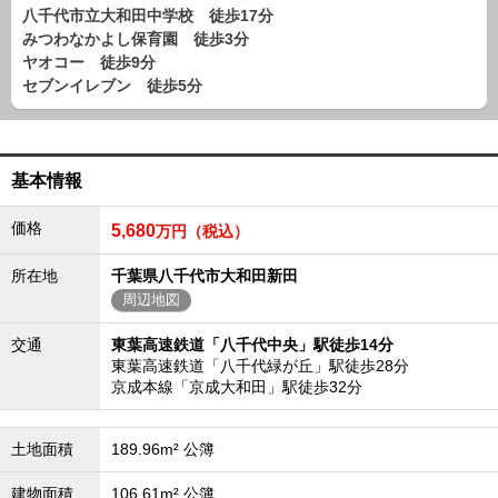
路線から探す
八千代市立大和田中学校 徒歩17分
みつわなかよし保育園 徒歩3分
中古一戸建
ヤオコー 徒歩9分
エリアから探す
セブンイレブン 徒歩5分
路線から探す
マンション
エリアから探す
基本情報
路線から探す
土 地
価格
5,680
万円（税込）
エリアから探す
路線から探す
所在地
千葉県八千代市大和田新田
周辺地図
交通
東葉高速鉄道「八千代中央」駅徒歩14分
エリアから物件検索
東葉高速鉄道「八千代緑が丘」駅徒歩28分
京成本線「京成大和田」駅徒歩32分
松戸･柏方面エリア
松戸･柏方面エリアの新築一戸建
松戸･柏方面エリアの中古一戸建
土地面積
189.96m² 公簿
松戸･柏方面エリアのマンション
松戸･柏方面エリアの土地
建物面積
106.61m² 公簿