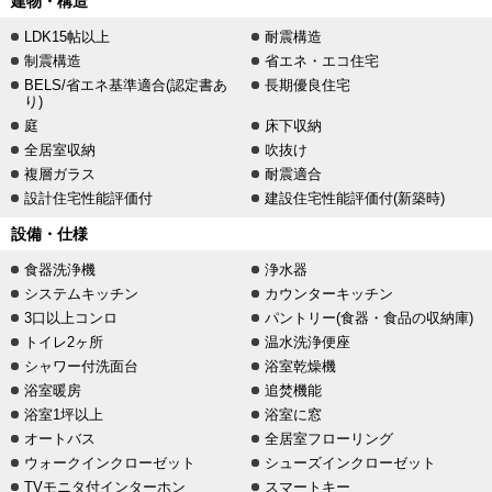
建物・構造
LDK15帖以上
耐震構造
制震構造
省エネ・エコ住宅
BELS/省エネ基準適合(認定書あ
長期優良住宅
り)
庭
床下収納
全居室収納
吹抜け
複層ガラス
耐震適合
設計住宅性能評価付
建設住宅性能評価付(新築時)
設備・仕様
食器洗浄機
浄水器
システムキッチン
カウンターキッチン
3口以上コンロ
パントリー(食器・食品の収納庫)
トイレ2ヶ所
温水洗浄便座
シャワー付洗面台
浴室乾燥機
浴室暖房
追焚機能
浴室1坪以上
浴室に窓
オートバス
全居室フローリング
ウォークインクローゼット
シューズインクローゼット
TVモニタ付インターホン
スマートキー