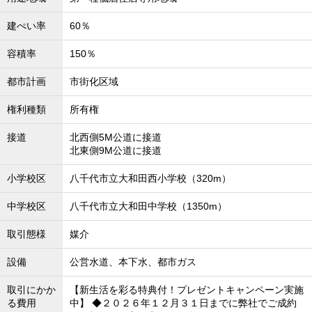
建ぺい率
60％
容積率
150％
都市計画
市街化区域
権利種類
所有権
接道
北西側5M公道に接道
北東側9M公道に接道
小学校区
八千代市立大和田西小学校（320m）
中学校区
八千代市立大和田中学校（1350m）
取引態様
媒介
設備
公営水道、本下水、都市ガス
取引にかか
【新生活を彩る特典付！プレゼントキャンペーン実施
る費用
中】 ◆２０２６年１２月３１日までに弊社でご成約