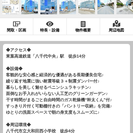
現地販売会情報
千葉本店
松戸支店
成田支店
木更津支店
東京支店
神奈川支店
沖縄支店
間取・区画
特長・設備
物件概要
周辺地図
スタッフ紹介
千葉本店
松戸支店
成田支店
木更津支店
東京支店
◆アクセス◆
東葉高速鉄道「八千代中央」駅 徒歩14分
神奈川支店
沖縄支店
◆設備◆
売却査定
会社案内
客観的な安心感と経済的な優遇がある長期優良住宅♪
繰り返す地震に強い耐震等級３＋制震ダンパー付♪
お問い合わせ
サイトマップ
暮らしを美しく魅せるペニンシュラキッチン♪
面倒なお手入れがいらない人工芝のグリーンガーデン♪
プライバシーポリシー
干す時間がまるごと自由時間のガス乾燥機“幹太くん”付♪
すっきり片付く可動棚付きの「パントリー収納」を完備♪
ゆとりの洗面スペースで朝の身支度もスムーズに♪
物件検索
新築一戸建
◆周辺環境◆
八千代市立大和田西小学校 徒歩4分
エリアから探す