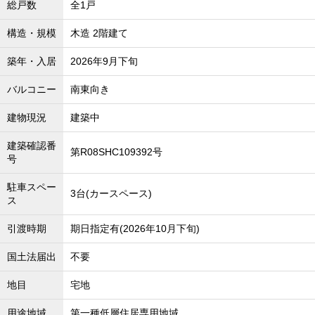
総戸数
全1戸
沖縄全域エリア
構造・規模
木造 2階建て
沖縄全域エリアの新築一戸建
沖縄全域エリアの中古一戸建
沖縄全域エリアのマンション
築年・入居
2026年9月下旬
沖縄全域エリアの土地
バルコニー
南東向き
建物現況
建築中
お客様の声
建築確認番
第R08SHC109392号
号
駐車スペー
全店舗営業社員募集！
3台(カースペース)
ス
引渡時期
期日指定有(2026年10月下旬)
国土法届出
不要
地目
宅地
用途地域
第一種低層住居専用地域