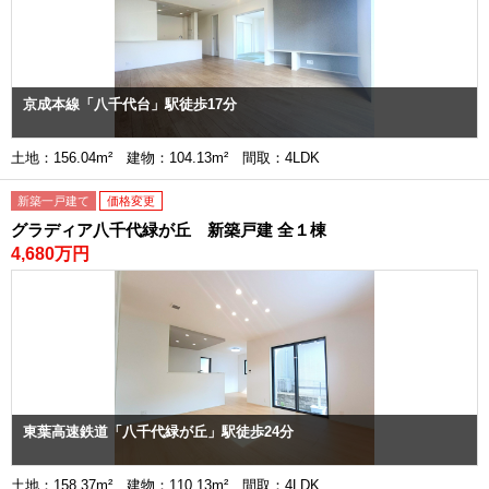
京成本線「八千代台」駅徒歩17分
土地：156.04m² 建物：104.13m² 間取：4LDK
新築一戸建て
価格変更
グラディア八千代緑が丘 新築戸建 全１棟
4,680万円
東葉高速鉄道「八千代緑が丘」駅徒歩24分
土地：158.37m² 建物：110.13m² 間取：4LDK