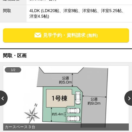
成田･銚子方面エリア
間取
4LDK (LDK20帖、洋室8帖、洋室6帖、洋室5.25帖、
成田･銚子方面エリアの新築一戸建
洋室4.5帖)
成田･銚子方面エリアの中古一戸建
成田･銚子方面エリアのマンション
成田･銚子方面エリアの土地
見学予約・資料請求
(無料)
四街道･佐倉･八千代方面エリア
四街道･佐倉･八千代方面エリアの新築一戸建
四街道･佐倉･八千代方面エリアの中古一戸建
間取・区画
四街道･佐倉･八千代方面エリアのマンション
四街道･佐倉･八千代方面エリアの土地
1/2
船橋･市川･浦安方面エリア
船橋･市川･浦安方面エリアの新築一戸建
船橋･市川･浦安方面エリアの中古一戸建
船橋･市川･浦安方面エリアのマンション
船橋･市川･浦安方面エリアの土地
千葉市エリア
千葉市エリアの新築一戸建
千葉市エリアの中古一戸建
千葉市エリアのマンション
カースペース３台
千葉市エリアの土地