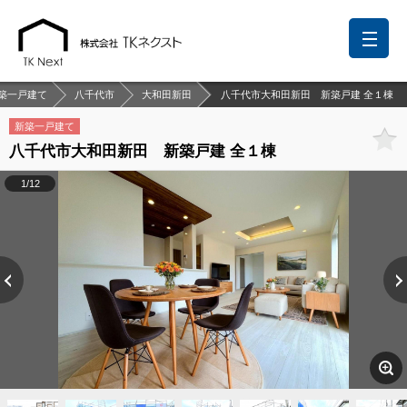
築一戸建て
八千代市
大和田新田
八千代市大和田新田 新築戸建 全１棟
新築一戸建て
八千代市大和田新田 新築戸建 全１棟
前回の履歴
検討リスト
保存した検索条件
1/12
中国語での対応も可能です
お問い合わせ
営業メールは固くお断りします
お知らせ
千葉本店
松戸支店
成田支店
木更津支店
東京支店
神奈川支店
沖縄支店