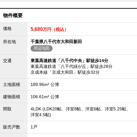
外房エリア
外房エリアの新築一戸建
物件概要
外房エリアの中古一戸建
外房エリアのマンション
価格
5,680
万円（税込）
外房エリアの土地
内房エリア
所在地
千葉県八千代市大和田新田
周辺地図
内房エリアの新築一戸建
内房エリアの中古一戸建
内房エリアのマンション
交通
東葉高速鉄道「八千代中央」駅徒歩14分
内房エリアの土地
東葉高速鉄道「八千代緑が丘」駅徒歩28分
京成本線「京成大和田」駅徒歩32分
東京全域エリア
東京全域エリアの新築一戸建
土地面積
189.96m² 公簿
東京全域エリアの中古一戸建
東京全域エリアのマンション
建物面積
106.61m² 公簿
東京全域エリアの土地
間取
4LDK (LDK20帖、洋室8帖、洋室6帖、洋室5.25帖、
神奈川全域エリア
洋室4.5帖)
神奈川全域エリアの新築一戸建
神奈川全域エリアの中古一戸建
販売戸数
1戸
神奈川全域エリアのマンション
神奈川全域エリアの土地