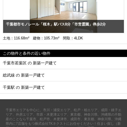
千葉都市モノレール「桜木」駅バス8分「市営霊園」停歩2分
土地：116.68m² 建物：105.73m² 間取：4LDK
この物件と条件の近い物件
千葉市若葉区 の 新築一戸建て
総武線 の 新築一戸建て
千葉駅 の 新築一戸建て
千葉市エリアを中心に、市川・浦安エリア、松戸・柏エリア、成田・銚子エ
リア、外房エリア、市原・木更津エリア、東京都、神奈川県、沖縄県の不動
産のことなら千葉市、松戸市、木更津市、成田市、東京都、神奈川県、沖縄
県内に7店舗をもつ株式会社TKネクストにお任せください！住まい探し（新