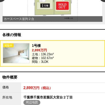
外房エリア
外房エリアの新築一戸建
外房エリアの中古一戸建
カースペース並列２台
外房エリアのマンション
外房エリアの土地
内房エリア
各棟の情報
内房エリアの新築一戸建
内房エリアの中古一戸建
1号棟
内房エリアのマンション
内房エリアの土地
2,899万円
土地：136.23m²
東京全域エリア
建物：102.67m²
間取：3LDK
東京全域エリアの新築一戸建
東京全域エリアの中古一戸建
東京全域エリアのマンション
東京全域エリアの土地
物件概要
神奈川全域エリア
価格
2,899
万円（税込）
神奈川全域エリアの新築一戸建
神奈川全域エリアの中古一戸建
所在地
千葉県千葉市若葉区大宮台２丁目
神奈川全域エリアのマンション
神奈川全域エリアの土地
周辺地図