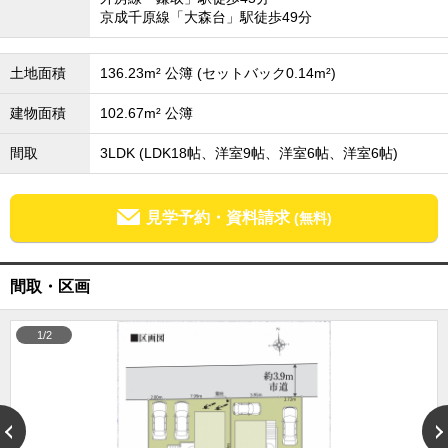
京成千原線「大森台」駅徒歩49分
成田･銚子方面エリア
成田･銚子方面エリアの新築一戸建
成田･銚子方面エリアの中古一戸建
土地面積
136.23m² 公簿 (セットバック0.14m²)
成田･銚子方面エリアのマンション
成田･銚子方面エリアの土地
建物面積
102.67m² 公簿
四街道･佐倉･八千代方面エリア
間取
3LDK (LDK18帖、洋室9帖、洋室6帖、洋室6帖)
四街道･佐倉･八千代方面エリアの新築一戸建
四街道･佐倉･八千代方面エリアの中古一戸建
四街道･佐倉･八千代方面エリアのマンション
四街道･佐倉･八千代方面エリアの土地
見学予約・資料請求
(無料)
船橋･市川･浦安方面エリア
船橋･市川･浦安方面エリアの新築一戸建
間取・区画
船橋･市川･浦安方面エリアの中古一戸建
船橋･市川･浦安方面エリアのマンション
船橋･市川･浦安方面エリアの土地
1/2
千葉市エリア
千葉市エリアの新築一戸建
千葉市エリアの中古一戸建
千葉市エリアのマンション
千葉市エリアの土地