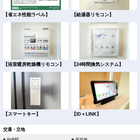
【省エネ性能ラベル】
【給湯器リモコン】
【浴室暖房乾燥機リモコン】
【24時間換気システム】
【スマートキー】
【ID＋LINK】
交通・立地
始発駅
平坦地