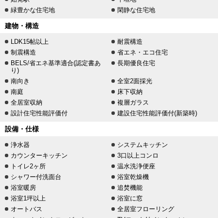
緑豊かな住宅地
閑静な住宅地
建物・構造
LDK15帖以上
耐震構造
制震構造
省エネ・エコ住宅
BELS/省エネ基準適合(認定書あ
長期優良住宅
り)
南向き
全室2面採光
南庭
床下収納
全居室収納
複層ガラス
設計住宅性能評価付
建設住宅性能評価付(新築時)
設備・仕様
浄水器
システムキッチン
カウンターキッチン
3口以上コンロ
トイレ2ヶ所
温水洗浄便座
シャワー付洗面台
浴室乾燥機
浴室暖房
追焚機能
浴室1坪以上
浴室に窓
オートバス
全居室フローリング