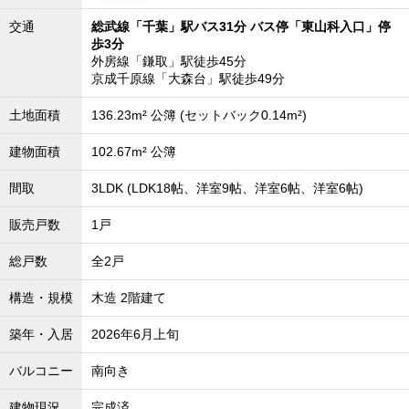
沖縄全域エリア
交通
総武線「千葉」駅バス31分 バス停「東山科入口」停
歩3分
沖縄全域エリアの新築一戸建
沖縄全域エリアの中古一戸建
外房線「鎌取」駅徒歩45分
沖縄全域エリアのマンション
京成千原線「大森台」駅徒歩49分
沖縄全域エリアの土地
土地面積
136.23m² 公簿 (セットバック0.14m²)
建物面積
102.67m² 公簿
お客様の声
間取
3LDK (LDK18帖、洋室9帖、洋室6帖、洋室6帖)
販売戸数
1戸
全店舗営業社員募集！
総戸数
全2戸
構造・規模
木造 2階建て
築年・入居
2026年6月上旬
バルコニー
南向き
建物現況
完成済