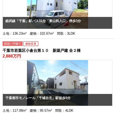
総武線「千葉」駅バス31分「東山科入口」停歩3分
土地：136.23m² 建物：102.67m² 間取：3LDK
新築一戸建て
価格変更
千葉市若葉区小倉台第１０ 新築戸建 全２棟
2,888万円
千葉都市モノレール「千城台北」駅徒歩5分
土地：117.08m² 建物：95.57m² 間取：4LDK