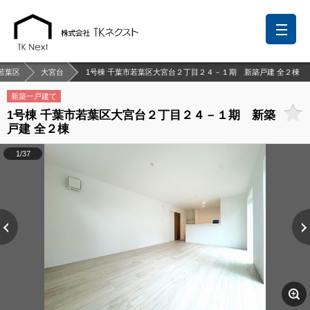
若葉区
大宮台
1号棟 千葉市若葉区大宮台２丁目２４－１期 新築戸建 全２棟
新築一戸建て
1号棟 千葉市若葉区大宮台２丁目２４－１期 新築
前回の履歴
検討リスト
保存した検索条件
戸建 全２棟
中国語での対応も可能です
1/37
お問い合わせ
営業メールは固くお断りします
お知らせ
千葉本店
松戸支店
成田支店
木更津支店
東京支店
神奈川支店
沖縄支店