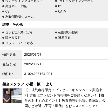
ウォークインクローゼット
TVモニタ付インターホン
高速ネット対応
BS
CS
CATV
24時間換気システム
環境・その他
コンビニ400m以内
公園800m以内
陽当り良好
通風良好
フラット35Sに対応
物件更新
2026/08/07
更新予定
2026/08/21
物件No.
31024296164-001
担当スタッフ
小幡 慎一
より
【ご成約者様限定！プレゼントキャンペーン実施中
♪】詳細はプレゼント情報欄をご参照ください！【物
件のおすすめポイント】教育施設やお買い物施設、公
園などが近い子育て世代にもおススメのエリア♪