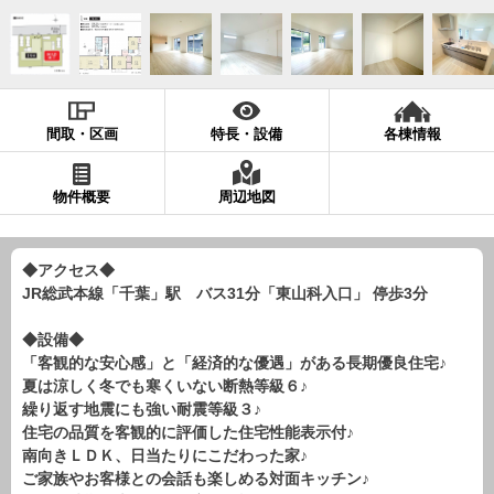
現地販売会情報
千葉本店
松戸支店
成田支店
木更津支店
東京支店
神奈川支店
沖縄支店
間取・区画
特長・設備
各棟情報
スタッフ紹介
千葉本店
松戸支店
成田支店
木更津支店
東京支店
物件概要
周辺地図
神奈川支店
沖縄支店
◆アクセス◆
売却査定
会社案内
JR総武本線「千葉」駅 バス31分「東山科入口」 停歩3分
お問い合わせ
サイトマップ
◆設備◆
プライバシーポリシー
「客観的な安心感」と「経済的な優遇」がある長期優良住宅♪
夏は涼しく冬でも寒くいない断熱等級６♪
繰り返す地震にも強い耐震等級３♪
物件検索
住宅の品質を客観的に評価した住宅性能表示付♪
南向きＬＤＫ、日当たりにこだわった家♪
新築一戸建
ご家族やお客様との会話も楽しめる対面キッチン♪
エリアから探す