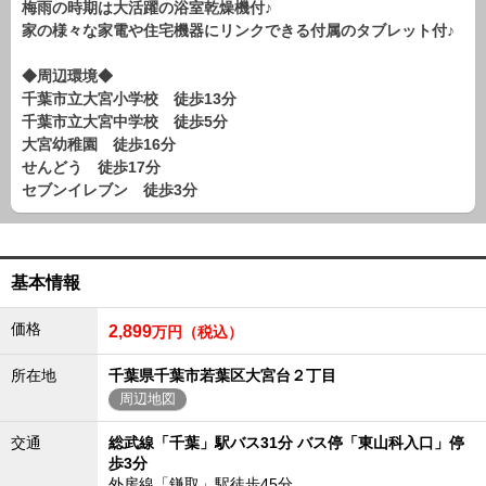
梅雨の時期は大活躍の浴室乾燥機付♪
路線から探す
家の様々な家電や住宅機器にリンクできる付属のタブレット付♪
中古一戸建
◆周辺環境◆
エリアから探す
千葉市立大宮小学校 徒歩13分
路線から探す
千葉市立大宮中学校 徒歩5分
マンション
大宮幼稚園 徒歩16分
エリアから探す
せんどう 徒歩17分
路線から探す
セブンイレブン 徒歩3分
土 地
エリアから探す
路線から探す
基本情報
価格
2,899
万円（税込）
エリアから物件検索
所在地
千葉県千葉市若葉区大宮台２丁目
松戸･柏方面エリア
周辺地図
松戸･柏方面エリアの新築一戸建
松戸･柏方面エリアの中古一戸建
交通
総武線「千葉」駅バス31分 バス停「東山科入口」停
松戸･柏方面エリアのマンション
歩3分
松戸･柏方面エリアの土地
外房線「鎌取」駅徒歩45分