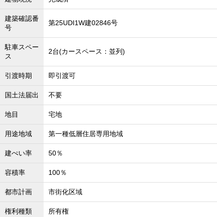
建築確認番
第25UDI1W建02846号
号
駐車スペー
2台(カースペース：並列)
ス
引渡時期
即引渡可
国土法届出
不要
地目
宅地
用途地域
第一種低層住居専用地域
建ぺい率
50％
容積率
100％
都市計画
市街化区域
権利種類
所有権