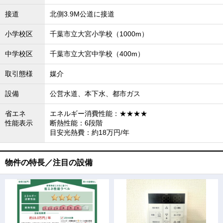
接道
北側3.9M公道に接道
小学校区
千葉市立大宮小学校（1000m）
中学校区
千葉市立大宮中学校（400m）
取引態様
媒介
設備
公営水道、本下水、都市ガス
省エネ
エネルギー消費性能：★★★★
性能表示
断熱性能：6段階
目安光熱費：約18万円/年
物件の特長／注目の設備