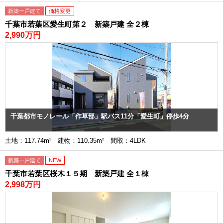
新築一戸建て
価格変更
千葉市若葉区愛生町第２ 新築戸建 全２棟
2,990万円
千葉都市モノレール「作草部」駅バス11分「愛生町」停歩4分
土地：117.74m² 建物：110.35m² 間取：4LDK
新築一戸建て
NEW
千葉市若葉区桜木１５期 新築戸建 全１棟
2,998万円