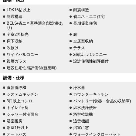
建物・構造
LDK15帖以上
耐震構造
制震構造
省エネ・エコ住宅
BELS/省エネ基準適合(認定書あ
長期優良住宅
り)
全室2面採光
庭
床下収納
全居室収納
吹抜け
テラス
ワイドバルコニー
2面以上バルコニー
複層ガラス
設計住宅性能評価付
建設住宅性能評価付(新築時)
設備・仕様
食器洗浄機
浄水器
システムキッチン
カウンターキッチン
3口以上コンロ
パントリー(食器・食品の収納庫)
トイレ2ヶ所
温水洗浄便座
シャワー付洗面台
浴室乾燥機
浴室暖房
追焚機能
浴室1坪以上
浴室に窓
オートバス
ウォークインクローゼット