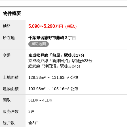
沖縄全域エリア
物件概要
沖縄全域エリアの新築一戸建
沖縄全域エリアの中古一戸建
沖縄全域エリアのマンション
価格
5,090
5,290
〜
万円（税込）
沖縄全域エリアの土地
所在地
千葉県習志野市藤崎３丁目
周辺地図
お客様の声
交通
京成松戸線「前原」駅徒歩17分
京成松戸線「新津田沼」駅徒歩23分
総武線「津田沼」駅徒歩24分
全店舗営業社員募集！
土地面積
129.38m² ～ 131.63m² 公簿
建物面積
103.98m² ～ 105.16m² 公簿
間取
3LDK～4LDK
販売戸数
3戸
総戸数
全3戸