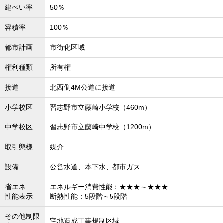
建ぺい率
50％
容積率
100％
都市計画
市街化区域
権利種類
所有権
接道
北西側4M公道に接道
小学校区
習志野市立藤崎小学校（460m）
中学校区
習志野市立藤崎中学校（1200m）
取引態様
媒介
設備
公営水道、本下水、都市ガス
省エネ
エネルギー消費性能：★★★～★★★
性能表示
断熱性能：5段階～5段階
その他制限
宅地造成工事規制区域