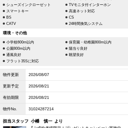
シューズインクローゼット
TVモニタ付インターホン
スマートキー
高速ネット対応
BS
CS
CATV
24時間換気システム
環境・その他
小学校800m以内
保育園・幼稚園800m以内
公園800m以内
陽当り良好
通風良好
眺望良好
フラット35Sに対応
物件更新
2026/08/07
更新予定
2026/08/21
有効期限
2026/08/21
物件No.
31024287214
担当スタッフ
小幡 慎一
より