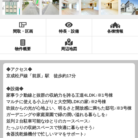
現地販売会情報
千葉本店
松戸支店
成田支店
木更津支店
東京支店
神奈川支店
沖縄支店
間取・区画
特長・設備
各棟情報
スタッフ紹介
物件概要
周辺地図
千葉本店
松戸支店
成田支店
木更津支店
東京支店
神奈川支店
沖縄支店
◆アクセス◆
京成松戸線「前原」駅 徒歩約17分
売却査定
会社案内
お問い合わせ
サイトマップ
◆設備◆
家事ラク動線と抜群の収納力を誇る王道4LDK♪※1号棟
プライバシーポリシー
マルチに使える小上がりと大空間LDKの家♪※2号棟
吹抜からの光が心地よい、明るさと開放感に満ちた邸宅♪※3号棟
ガーデニングや家庭菜園で緑の潤い溢れる暮らしを♪
物件検索
並列２台駐車可能なゆとりのカースペース♪
たっぷりの収納スペースで快適に暮らせそう♪
新築一戸建
食器洗乾燥機付で忙しいママをサポート♪
エリアから探す