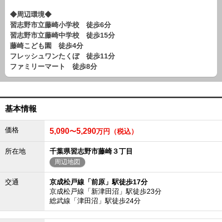
路線から探す
◆周辺環境◆
中古一戸建
習志野市立藤崎小学校 徒歩6分
習志野市立藤崎中学校 徒歩15分
エリアから探す
路線から探す
藤崎こども園 徒歩4分
フレッシュワンたくぼ 徒歩11分
マンション
ファミリーマート 徒歩8分
エリアから探す
路線から探す
土 地
基本情報
エリアから探す
路線から探す
価格
5,090
5,290
〜
万円（税込）
所在地
千葉県習志野市藤崎３丁目
エリアから物件検索
周辺地図
松戸･柏方面エリア
交通
京成松戸線「前原」駅徒歩17分
松戸･柏方面エリアの新築一戸建
京成松戸線「新津田沼」駅徒歩23分
松戸･柏方面エリアの中古一戸建
総武線「津田沼」駅徒歩24分
松戸･柏方面エリアのマンション
松戸･柏方面エリアの土地