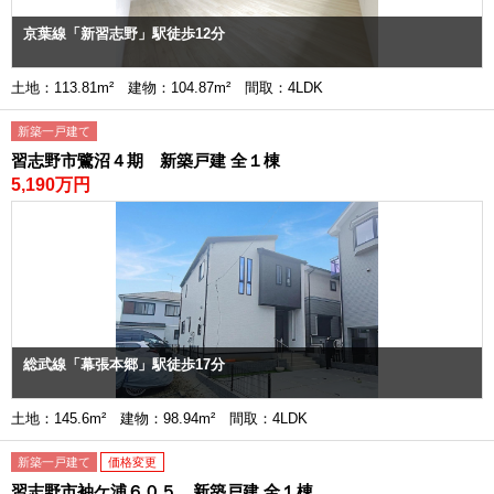
京葉線「新習志野」駅徒歩12分
土地：113.81m² 建物：104.87m² 間取：4LDK
新築一戸建て
習志野市鷺沼４期 新築戸建 全１棟
5,190万円
総武線「幕張本郷」駅徒歩17分
土地：145.6m² 建物：98.94m² 間取：4LDK
新築一戸建て
価格変更
習志野市袖ケ浦６０５ 新築戸建 全１棟