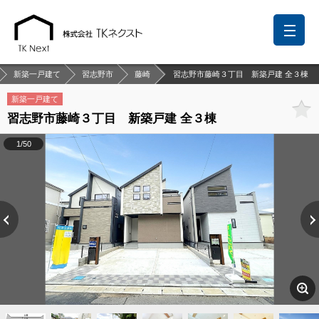
新築一戸建て
習志野市
藤崎
習志野市藤崎３丁目 新築戸建 全３棟
新築一戸建て
習志野市藤崎３丁目 新築戸建 全３棟
前回の履歴
検討リスト
保存した検索条件
1/50
中国語での対応も可能です
お問い合わせ
営業メールは固くお断りします
お知らせ
千葉本店
松戸支店
成田支店
木更津支店
東京支店
神奈川支店
沖縄支店