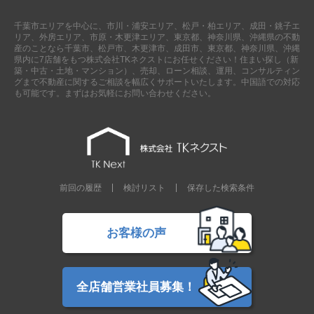
千葉市エリアを中心に、市川・浦安エリア、松戸・柏エリア、成田・銚子エ
リア、外房エリア、市原・木更津エリア、東京都、神奈川県、沖縄県の不動
産のことなら千葉市、松戸市、木更津市、成田市、東京都、神奈川県、沖縄
県内に7店舗をもつ株式会社TKネクストにお任せください！住まい探し（新
築・中古・土地・マンション）、売却、ローン相談、運用、コンサルティン
グまで不動産に関するご相談を幅広くサポートいたします。中国語での対応
も可能です。まずはお気軽にお問い合わせください。
前回の履歴
検討リスト
保存した検索条件
お客様の声
全店舗営業社員募集！