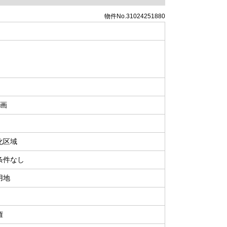
物件No.31024251880
区画
化区域
条件なし
用地
権