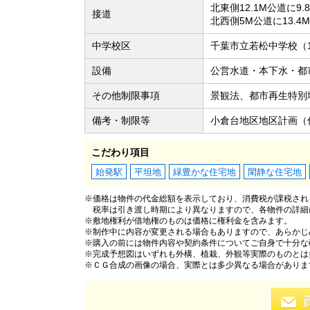
北東側12.1M公道に9.
接道
北西側5M公道に13.4
中学校区
千葉市立若松中学校（1
設備
公営水道・本下水・都
その他制限事項
景観法、都市再生特別
備考・制限等
小倉台地区地区計画（
こだわり項目
始発駅
平坦地
緑豊かな住宅地
閑静な住宅地
※価格は物件の代金総額を表示しており、消費税が課税される
税率は引き渡し時期により異なりますので、各物件の詳細
※敷地権利が借地権のものは価格に権利金を含みます。
※制作中に内容が変更される場合もありますので、あらかじ
※購入の前には物件内容や契約条件についてご自身で十分な
※完成予想図はいずれも外構、植栽、外観等実際のものとは
※ＣＧ合成の画像の場合、実際とは多少異なる場合がありま