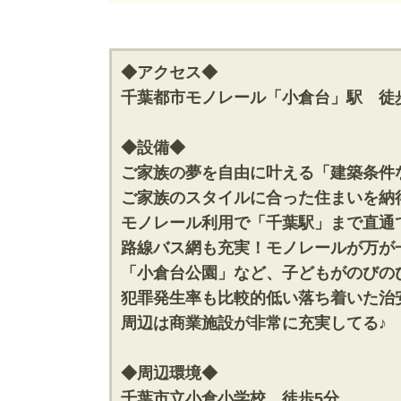
神奈川支店
神奈川支店
沖縄支店
沖縄支店
◆アクセス◆
千葉都市モノレール「小倉台」駅 徒
◆設備◆
ご家族の夢を自由に叶える「建築条件
物件検索
ご家族のスタイルに合った住まいを納
モノレール利用で「千葉駅」まで直通
新築一戸建
中古一戸建
路線バス網も充実！モノレールが万が
エリアから探す
エリアから
路線から探す
路線から探
「小倉台公園」など、子どもがのびの
犯罪発生率も比較的低い落ち着いた治
周辺は商業施設が非常に充実してる♪
エリアから物件検索
◆周辺環境◆
松戸･柏方面エリア
成田･銚子
千葉市立小倉小学校 徒歩5分