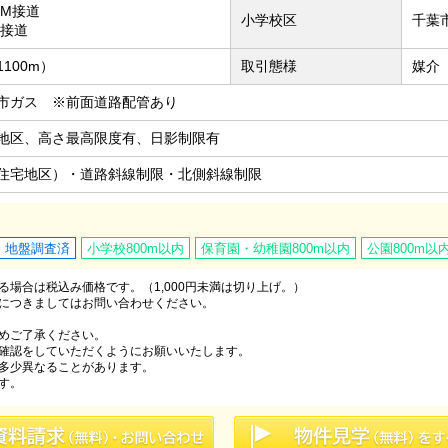
8M接道
小学校区
千葉
M接道
100m）
取引態様
媒介
市ガス ※前面道路配管あり
地区、高さ最高限度有、日影制限有
住宅地区）・道路斜線制限・北側斜線制限
地盤調査済
小学校800m以内
保育園・幼稚園800m以内
公園800m以
場合は税込み価格です。（1,000円未満は切り上げ。）
につきましてはお問い合わせください。
めご了承ください。
確認をしていただくようにお願いいたします。
多少異なることがあります。
す。