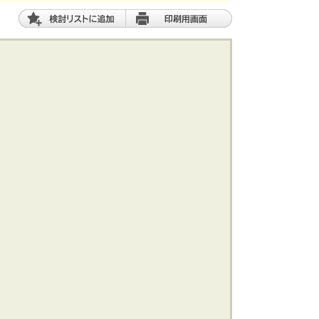
土 地
エリアから探す
路線から探す
船橋･市川･浦安方面エリア