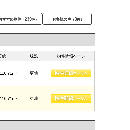
239
3
おすすめ物件
お客様の声
（
件）
（
件）
面積
現況
物件情報ページ
116.71m²
更地
116.71m²
更地