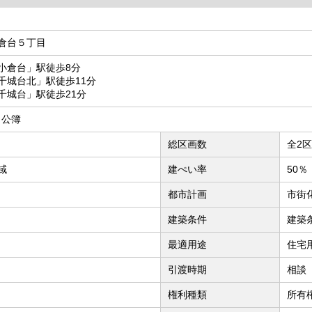
倉台５丁目
小倉台」駅徒歩8分
千城台北」駅徒歩11分
千城台」駅徒歩21分
² 公簿
総区画数
全2
域
建ぺい率
50％
都市計画
市街
建築条件
建築
最適用途
住宅
引渡時期
相談
権利種類
所有