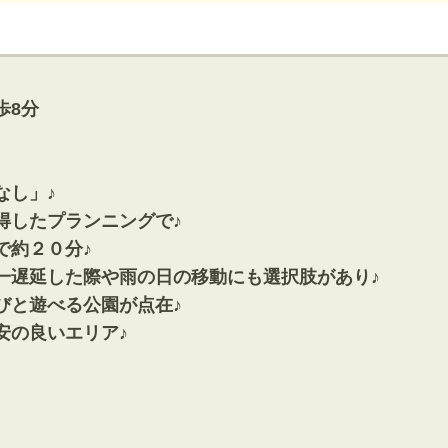
神奈川支店
沖縄支店
歩8分
なし」♪
得したプランニングで♪
で約２０分♪
マンション
一遅延した際や雨の日の移動にも選択肢があり♪
探す
エリアから探す
す
路線から探す
びと遊べる公園が点在♪
安の良いエリア♪
方面エリア
四街道･佐倉･八千代方面エリア