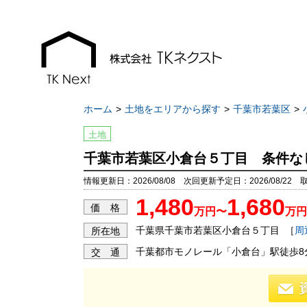
ホーム
土地をエリアから探す
千葉市若葉区
土地
千葉市若葉区小倉台５丁目 条件な
お知らせ
現地販売会情報
情報更新日：2026/08/08 次回更新予定日：2026/08/22 
1,480
1,680
千葉本店
千葉本店
価 格
万円〜
万円
松戸支店
松戸支店
千葉県千葉市若葉区小倉台５丁目
［
周
所在地
成田支店
成田支店
千葉都市モノレール「小倉台」駅徒歩8
交 通
木更津支店
木更津支店
東京支店
東京支店