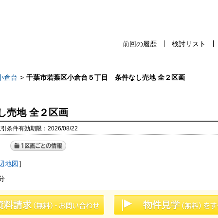
前回の履歴
検討リスト
前回の履歴
検討リスト
保存した検
小倉台
千葉市若葉区小倉台５丁目 条件なし売地 全２区画
し売地 全２区画
スタッフ紹介
売却査定
取引条件有効期限：2026/08/22
千葉本店
会社案内
松戸支店
辺地図
］
お問い合わせ
成田支店
分
サイトマップ
木更津支店
プライバシーポリシー
東京支店