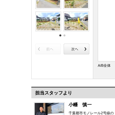
A/B全体
担当スタッフより
小幡 慎一
千葉都市モノレール2号線の