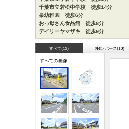
松戸･柏方面エリアの新築一戸建
成田･銚子
千葉市立若松中学校 徒歩14分
松戸･柏方面エリアの中古一戸建
成田･銚子
泉幼稚園 徒歩6分
松戸･柏方面エリアのマンション
成田･銚子
おっ母さん食品館 徒歩8分
松戸･柏方面エリアの土地
成田･銚子
デイリーヤマザキ 徒歩9分
千葉市エリア
外房エリア
すべて(13)
外観･パース(10)
千葉市エリアの新築一戸建
外房エリア
千葉市エリアの中古一戸建
外房エリア
すべての画像
千葉市エリアのマンション
外房エリア
千葉市エリアの土地
外房エリア
神奈川全域エリア
沖縄全域エ
神奈川全域エリアの新築一戸建
沖縄全域エ
神奈川全域エリアの中古一戸建
沖縄全域エ
神奈川全域エリアのマンション
沖縄全域エ
神奈川全域エリアの土地
沖縄全域エ