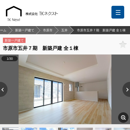
ーム
新築一戸建て
市原市
五井
市原市五井７期 新築戸建 全１棟
新築一戸建て
市原市五井７期 新築戸建 全１棟
前回の履歴
検討リスト
保存した検索条件
1/30
中国語での対応も可能です
お問い合わせ
営業メールは固くお断りします
お知らせ
千葉本店
松戸支店
成田支店
木更津支店
東京支店
神奈川支店
沖縄支店