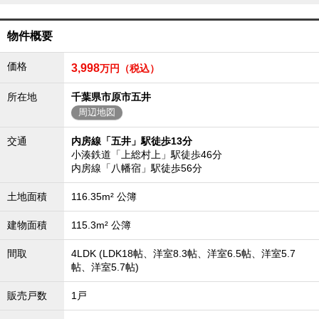
外房エリア
外房エリアの新築一戸建
物件概要
外房エリアの中古一戸建
外房エリアのマンション
価格
3,998
万円（税込）
外房エリアの土地
内房エリア
所在地
千葉県市原市五井
周辺地図
内房エリアの新築一戸建
内房エリアの中古一戸建
内房エリアのマンション
交通
内房線「五井」駅徒歩13分
内房エリアの土地
小湊鉄道「上総村上」駅徒歩46分
内房線「八幡宿」駅徒歩56分
東京全域エリア
東京全域エリアの新築一戸建
土地面積
116.35m² 公簿
東京全域エリアの中古一戸建
東京全域エリアのマンション
建物面積
115.3m² 公簿
東京全域エリアの土地
間取
4LDK (LDK18帖、洋室8.3帖、洋室6.5帖、洋室5.7
神奈川全域エリア
帖、洋室5.7帖)
神奈川全域エリアの新築一戸建
神奈川全域エリアの中古一戸建
販売戸数
1戸
神奈川全域エリアのマンション
神奈川全域エリアの土地