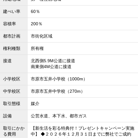
建ぺい率
60％
容積率
200％
都市計画
市街化区域
権利種類
所有権
接道
北西側5.9M公道に接道
南東側4M公道に接道
小学校区
市原市五井小学校（1000m）
中学校区
市原市五井中学校（270m）
取引態様
媒介
設備
公営水道、本下水、都市ガス
取引にかか
【新生活を彩る特典付！プレゼントキャンペーン実施
る費用
中】 ◆２０２６年１２月３１日までに弊社でご成約