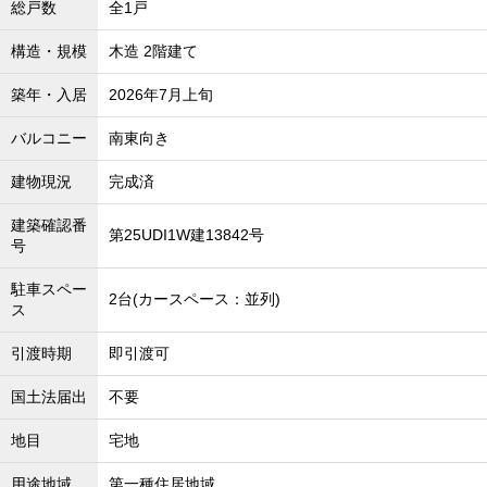
総戸数
全1戸
沖縄全域エリア
構造・規模
木造 2階建て
沖縄全域エリアの新築一戸建
沖縄全域エリアの中古一戸建
沖縄全域エリアのマンション
築年・入居
2026年7月上旬
沖縄全域エリアの土地
バルコニー
南東向き
建物現況
完成済
お客様の声
建築確認番
第25UDI1W建13842号
号
駐車スペー
全店舗営業社員募集！
2台(カースペース：並列)
ス
引渡時期
即引渡可
国土法届出
不要
地目
宅地
用途地域
第一種住居地域