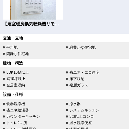
【浴室暖房換気乾燥機リモコン】
交通・立地
平坦地
緑豊かな住宅地
閑静な住宅地
建物・構造
LDK15帖以上
省エネ・エコ住宅
庭10坪以上
床下収納
全居室収納
複層ガラス
設備・仕様
食器洗浄機
浄水器
省エネ給湯器
システムキッチン
カウンターキッチン
3口以上コンロ
トイレ2ヶ所
温水洗浄便座