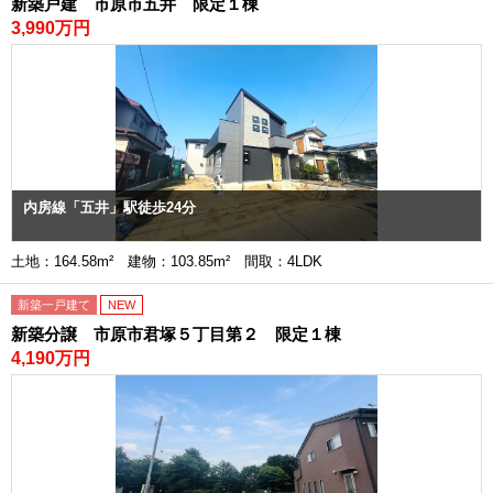
新築戸建 市原市五井 限定１棟
3,990万円
内房線「五井」駅徒歩24分
土地：164.58m² 建物：103.85m² 間取：4LDK
新築一戸建て
NEW
新築分譲 市原市君塚５丁目第２ 限定１棟
4,190万円