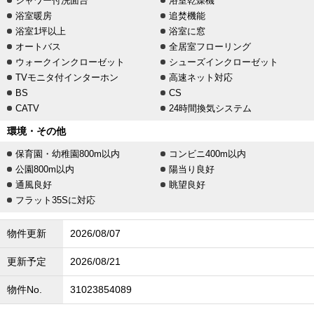
シャワー付洗面台
浴室乾燥機
浴室暖房
追焚機能
浴室1坪以上
浴室に窓
オートバス
全居室フローリング
ウォークインクローゼット
シューズインクローゼット
TVモニタ付インターホン
高速ネット対応
BS
CS
CATV
24時間換気システム
環境・その他
保育園・幼稚園800m以内
コンビニ400m以内
公園800m以内
陽当り良好
通風良好
眺望良好
フラット35Sに対応
物件更新
2026/08/07
更新予定
2026/08/21
物件No.
31023854089