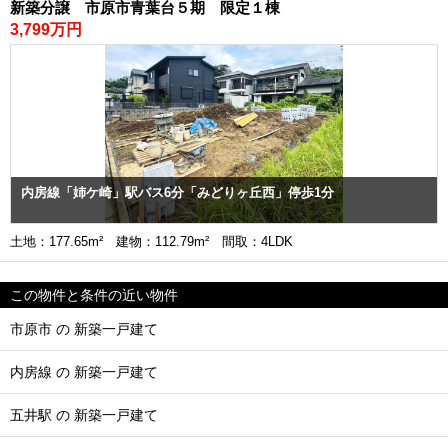
新築分譲 市原市青葉台５期 限定１棟
3,799万円
内房線「姉ケ崎」駅バス6分「みどりヶ丘西」停歩1分
土地：177.65m² 建物：112.79m² 間取：4LDK
この物件と条件の近い物件
市原市 の 新築一戸建て
内房線 の 新築一戸建て
五井駅 の 新築一戸建て