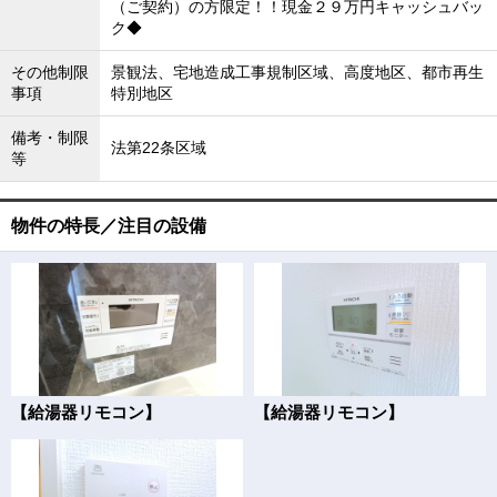
（ご契約）の方限定！！現金２９万円キャッシュバッ
ク◆
その他制限
景観法、宅地造成工事規制区域、高度地区、都市再生
事項
特別地区
備考・制限
法第22条区域
等
物件の特長／注目の設備
【給湯器リモコン】
【給湯器リモコン】