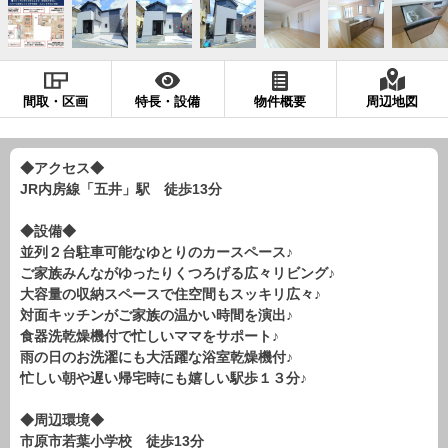
現地販売会情報
千葉本店
松戸支店
成田支店
木更津支店
東京支店
神奈川支店
沖縄支店
間取・区画
特長・設備
物件概要
周辺地図
スタッフ紹介
千葉本店
松戸支店
成田支店
木更津支店
東京支店
◆アクセス◆
JR内房線「五井」駅 徒歩13分
神奈川支店
沖縄支店
◆設備◆
売却査定
会社案内
並列２台駐車可能なゆとりのカースペース♪
ご家族みんながゆったりくつろげる広々リビング♪
お問い合わせ
サイトマップ
大容量の収納スペースで住空間もスッキリ広々♪
対面キッチンがご家族の温かい時間を演出♪
プライバシーポリシー
食器洗乾燥機付で忙しいママをサポート♪
雨の日のお洗濯にも大活躍な浴室乾燥機付♪
忙しい朝や遅い帰宅時にも嬉しい駅歩１３分♪
物件検索
新築一戸建
◆周辺環境◆
市原市若葉小学校 徒歩13分
エリアから探す