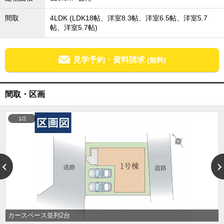
成田･銚子方面エリア
間取
4LDK (LDK18帖、洋室8.3帖、洋室6.5帖、洋室5.7
成田･銚子方面エリアの新築一戸建
帖、洋室5.7帖)
成田･銚子方面エリアの中古一戸建
成田･銚子方面エリアのマンション
成田･銚子方面エリアの土地
見学予約・資料請求
(無料)
四街道･佐倉･八千代方面エリア
四街道･佐倉･八千代方面エリアの新築一戸建
四街道･佐倉･八千代方面エリアの中古一戸建
間取・区画
四街道･佐倉･八千代方面エリアのマンション
四街道･佐倉･八千代方面エリアの土地
1/2
船橋･市川･浦安方面エリア
船橋･市川･浦安方面エリアの新築一戸建
船橋･市川･浦安方面エリアの中古一戸建
船橋･市川･浦安方面エリアのマンション
船橋･市川･浦安方面エリアの土地
千葉市エリア
千葉市エリアの新築一戸建
千葉市エリアの中古一戸建
千葉市エリアのマンション
カースペース並列2台
千葉市エリアの土地