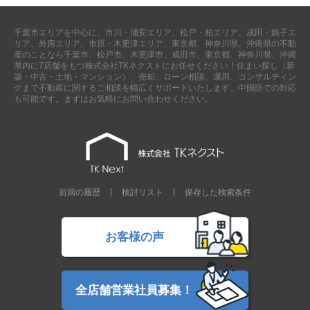
千葉市エリアを中心に、市川・浦安エリア、松戸・柏エリア、成田・銚子エ
リア、外房エリア、市原・木更津エリア、東京都、神奈川県、沖縄県の不動
産のことなら千葉市、松戸市、木更津市、成田市、東京都、神奈川県、沖縄
県内に7店舗をもつ株式会社TKネクストにお任せください！住まい探し（新
築・中古・土地・マンション）、売却、ローン相談、運用、コンサルティン
グまで不動産に関するご相談を幅広くサポートいたします。中国語での対応
も可能です。まずはお気軽にお問い合わせください。
前回の履歴
検討リスト
保存した検索条件
お客様の声
全店舗営業社員募集！