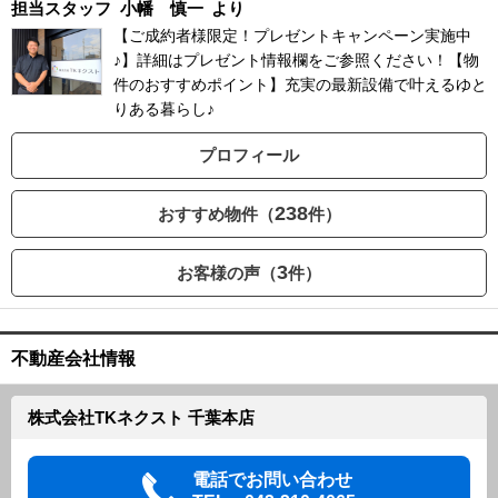
担当スタッフ
小幡 慎一
より
【ご成約者様限定！プレゼントキャンペーン実施中
♪】詳細はプレゼント情報欄をご参照ください！【物
件のおすすめポイント】充実の最新設備で叶えるゆと
りある暮らし♪
プロフィール
238
おすすめ物件（
件）
3
お客様の声（
件）
不動産会社情報
株式会社TKネクスト 千葉本店
電話でお問い合わせ