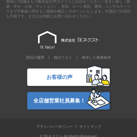
県内に7店舗をもつ株式会社TKネクストにお任せください！住まい探し（新
現地販売会情報
築・中古・土地・マンション）、売却、ローン相談、運用、コンサルティン
グまで不動産に関するご相談を幅広くサポートいたします。中国語での対応
千葉本店
松戸支店
成田支店
木更津支店
東京支店
も可能です。まずはお気軽にお問い合わせください。
神奈川支店
沖縄支店
スタッフ紹介
千葉本店
松戸支店
成田支店
木更津支店
東京支店
前回の履歴
検討リスト
保存した検索条件
神奈川支店
沖縄支店
売却査定
会社案内
お客様の声
お問い合わせ
サイトマップ
プライバシーポリシー
全店舗営業社員募集！
物件検索
プライバシーポリシー
サイトマップ
新築一戸建
エリアから探す
© TKネクスト All Rights Reserved.