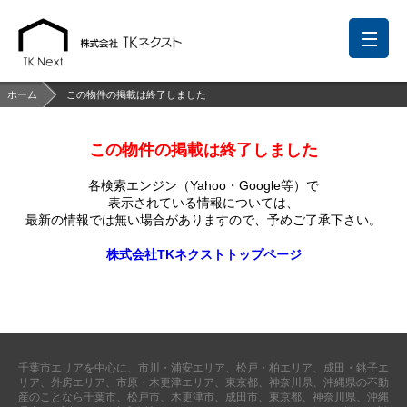
ホーム
この物件の掲載は終了しました
この物件の掲載は終了しました
前回の履歴
検討リスト
保存した検索条件
各検索エンジン（Yahoo・Google等）で
中国語での対応も可能です
表示されている情報については、
最新の情報では無い場合がありますので、
予めご了承下さい。
お問い合わせ
株式会社TKネクストトップページ
営業メールは固くお断りします
お知らせ
千葉本店
松戸支店
成田支店
木更津支店
東京支店
千葉市エリアを中心に、市川・浦安エリア、松戸・柏エリア、成田・銚子エ
神奈川支店
沖縄支店
リア、外房エリア、市原・木更津エリア、東京都、神奈川県、沖縄県の不動
産のことなら千葉市、松戸市、木更津市、成田市、東京都、神奈川県、沖縄