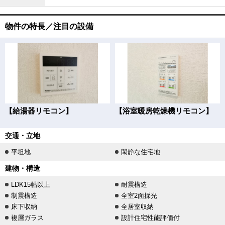
物件の特長／注目の設備
【給湯器リモコン】
【浴室暖房乾燥機リモコン】
交通・立地
平坦地
閑静な住宅地
建物・構造
LDK15帖以上
耐震構造
制震構造
全室2面採光
床下収納
全居室収納
複層ガラス
設計住宅性能評価付