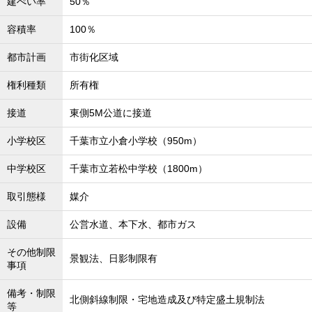
建ぺい率
50％
容積率
100％
都市計画
市街化区域
権利種類
所有権
接道
東側5M公道に接道
小学校区
千葉市立小倉小学校（950m）
中学校区
千葉市立若松中学校（1800m）
取引態様
媒介
設備
公営水道、本下水、都市ガス
その他制限
景観法、日影制限有
事項
備考・制限
北側斜線制限・宅地造成及び特定盛土規制法
等