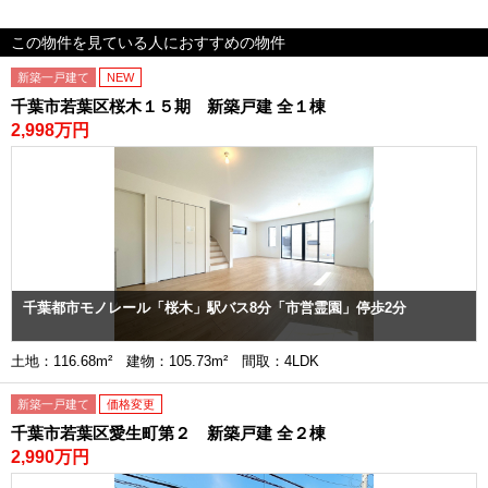
この物件を見ている人におすすめの物件
新築一戸建て
NEW
千葉市若葉区桜木１５期 新築戸建 全１棟
2,998万円
千葉都市モノレール「桜木」駅バス8分「市営霊園」停歩2分
土地：116.68m² 建物：105.73m² 間取：4LDK
新築一戸建て
価格変更
千葉市若葉区愛生町第２ 新築戸建 全２棟
2,990万円