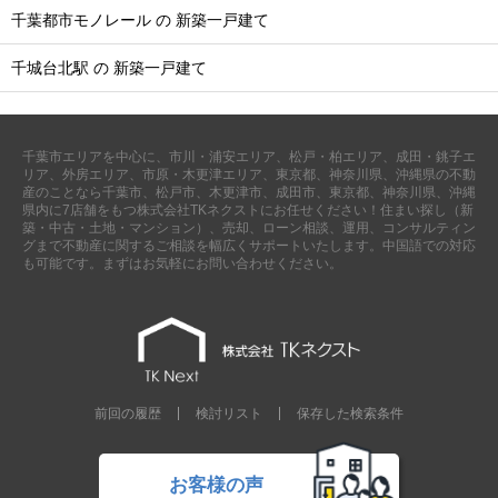
千葉都市モノレール の 新築一戸建て
千城台北駅 の 新築一戸建て
千葉市エリアを中心に、市川・浦安エリア、松戸・柏エリア、成田・銚子エ
リア、外房エリア、市原・木更津エリア、東京都、神奈川県、沖縄県の不動
産のことなら千葉市、松戸市、木更津市、成田市、東京都、神奈川県、沖縄
県内に7店舗をもつ株式会社TKネクストにお任せください！住まい探し（新
築・中古・土地・マンション）、売却、ローン相談、運用、コンサルティン
グまで不動産に関するご相談を幅広くサポートいたします。中国語での対応
も可能です。まずはお気軽にお問い合わせください。
前回の履歴
検討リスト
保存した検索条件
お客様の声