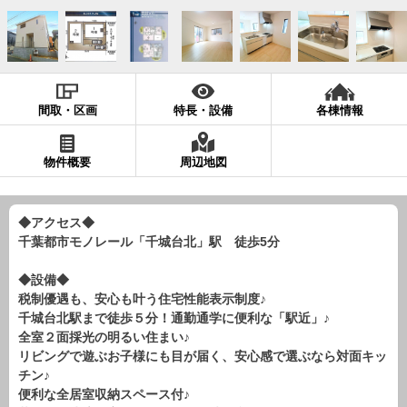
現地販売会情報
千葉本店
松戸支店
成田支店
木更津支店
東京支店
神奈川支店
沖縄支店
間取・区画
特長・設備
各棟情報
スタッフ紹介
千葉本店
松戸支店
成田支店
木更津支店
東京支店
物件概要
周辺地図
神奈川支店
沖縄支店
◆アクセス◆
売却査定
会社案内
千葉都市モノレール「千城台北」駅 徒歩5分
お問い合わせ
サイトマップ
◆設備◆
プライバシーポリシー
税制優遇も、安心も叶う住宅性能表示制度♪
千城台北駅まで徒歩５分！通勤通学に便利な「駅近」♪
全室２面採光の明るい住まい♪
物件検索
リビングで遊ぶお子様にも目が届く、安心感で選ぶなら対面キッ
チン♪
新築一戸建
便利な全居室収納スペース付♪
エリアから探す