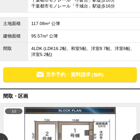
千葉都市モノレール「小倉台」駅徒歩10分
千葉都市モノレール「千城台」駅徒歩16分
成田･銚子方面エリア
成田･銚子方面エリアの新築一戸建
成田･銚子方面エリアの中古一戸建
土地面積
117.08m² 公簿
成田･銚子方面エリアのマンション
成田･銚子方面エリアの土地
建物面積
95.57m² 公簿
四街道･佐倉･八千代方面エリア
間取
4LDK (LDK16.2帖、和室5帖、洋室8.7帖、洋室6帖、
四街道･佐倉･八千代方面エリアの新築一戸建
洋室5.2帖)
四街道･佐倉･八千代方面エリアの中古一戸建
四街道･佐倉･八千代方面エリアのマンション
四街道･佐倉･八千代方面エリアの土地
見学予約・資料請求
(無料)
船橋･市川･浦安方面エリア
船橋･市川･浦安方面エリアの新築一戸建
船橋･市川･浦安方面エリアの中古一戸建
間取・区画
船橋･市川･浦安方面エリアのマンション
船橋･市川･浦安方面エリアの土地
千葉市エリア
1/2
千葉市エリアの新築一戸建
千葉市エリアの中古一戸建
千葉市エリアのマンション
千葉市エリアの土地