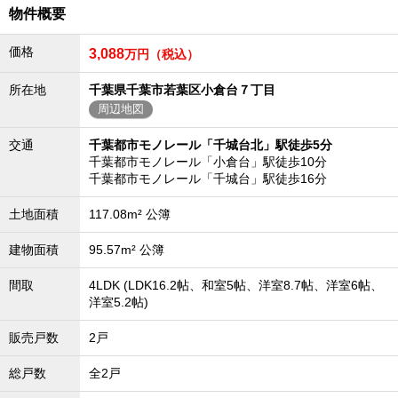
物件概要
沖縄全域エリア
沖縄全域エリアの新築一戸建
価格
3,088
万円（税込）
沖縄全域エリアの中古一戸建
沖縄全域エリアのマンション
沖縄全域エリアの土地
所在地
千葉県千葉市若葉区小倉台７丁目
周辺地図
交通
千葉都市モノレール「千城台北」駅徒歩5分
千葉都市モノレール「小倉台」駅徒歩10分
お客様の声
千葉都市モノレール「千城台」駅徒歩16分
土地面積
117.08m² 公簿
全店舗営業社員募集！
建物面積
95.57m² 公簿
間取
4LDK (LDK16.2帖、和室5帖、洋室8.7帖、洋室6帖、
洋室5.2帖)
販売戸数
2戸
総戸数
全2戸