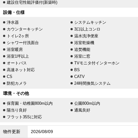
建設住宅性能評価付(新築時)
設備・仕様
浄水器
システムキッチン
カウンターキッチン
3口以上コンロ
トイレ2ヶ所
温水洗浄便座
シャワー付洗面台
浴室乾燥機
浴室暖房
追焚機能
浴室1坪以上
浴室に窓
オートバス
TVモニタ付インターホン
高速ネット対応
BS
CS
CATV
防犯カメラ
24時間換気システム
環境・その他
保育園・幼稚園800m以内
公園800m以内
陽当り良好
通風良好
フラット35Sに対応
物件更新
2026/08/09