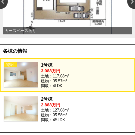
外房エリア
外房エリアの新築一戸建
外房エリアの中古一戸建
外房エリアのマンション
外房エリアの土地
カースペースあり
内房エリア
内房エリアの新築一戸建
各棟の情報
内房エリアの中古一戸建
内房エリアのマンション
内房エリアの土地
1号棟
3,088万円
東京全域エリア
土地：117.08m²
建物：95.57m²
東京全域エリアの新築一戸建
間取：4LDK
東京全域エリアの中古一戸建
東京全域エリアのマンション
東京全域エリアの土地
2号棟
2,888万円
神奈川全域エリア
土地：127.08m²
建物：95.58m²
神奈川全域エリアの新築一戸建
間取：4SLDK
神奈川全域エリアの中古一戸建
神奈川全域エリアのマンション
神奈川全域エリアの土地