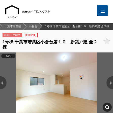
千葉市若葉区
小倉台
1号棟 千葉市若葉区小倉台第１０ 新築戸建 全２棟
新築一戸建て
価格変更
1号棟 千葉市若葉区小倉台第１０ 新築戸建 全２
前回の履歴
検討リスト
保存した検索条件
棟
中国語での対応も可能です
1/25
お問い合わせ
営業メールは固くお断りします
お知らせ
千葉本店
松戸支店
成田支店
木更津支店
東京支店
神奈川支店
沖縄支店