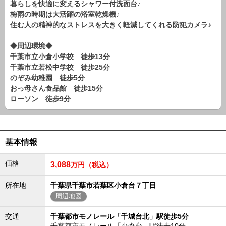
暮らしを快適に変えるシャワー付洗面台♪
路線から探す
梅雨の時期は大活躍の浴室乾燥機♪
中古一戸建
住む人の精神的なストレスを大きく軽減してくれる防犯カメラ♪
エリアから探す
◆周辺環境◆
路線から探す
千葉市立小倉小学校 徒歩13分
マンション
千葉市立若松中学校 徒歩25分
エリアから探す
のぞみ幼稚園 徒歩5分
路線から探す
おっ母さん食品館 徒歩15分
ローソン 徒歩9分
土 地
エリアから探す
路線から探す
基本情報
エリアから物件検索
価格
3,088
万円（税込）
松戸･柏方面エリア
所在地
千葉県千葉市若葉区小倉台７丁目
松戸･柏方面エリアの新築一戸建
周辺地図
松戸･柏方面エリアの中古一戸建
松戸･柏方面エリアのマンション
交通
千葉都市モノレール「千城台北」駅徒歩5分
松戸･柏方面エリアの土地