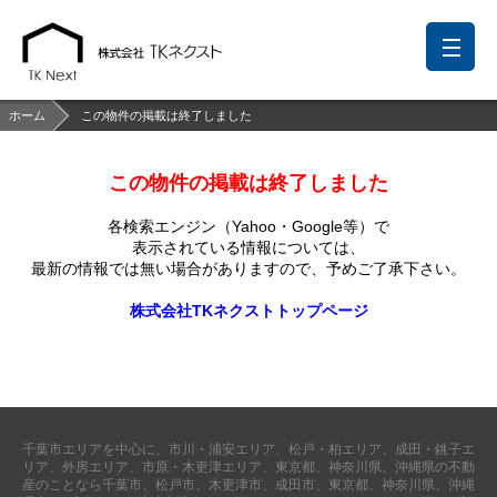
ホーム
この物件の掲載は終了しました
この物件の掲載は終了しました
前回の履歴
検討リスト
保存した検索条件
各検索エンジン（Yahoo・Google等）で
中国語での対応も可能です
表示されている情報については、
最新の情報では無い場合がありますので、
予めご了承下さい。
お問い合わせ
株式会社TKネクストトップページ
営業メールは固くお断りします
お知らせ
千葉本店
松戸支店
成田支店
木更津支店
東京支店
千葉市エリアを中心に、市川・浦安エリア、松戸・柏エリア、成田・銚子エ
神奈川支店
沖縄支店
リア、外房エリア、市原・木更津エリア、東京都、神奈川県、沖縄県の不動
産のことなら千葉市、松戸市、木更津市、成田市、東京都、神奈川県、沖縄