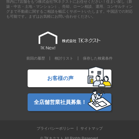
県内に7店舗をもつ株式会社TKネクストにお任せください！住まい探し（新
現地販売会情報
築・中古・土地・マンション）、売却、ローン相談、運用、コンサルティン
グまで不動産に関するご相談を幅広くサポートいたします。中国語での対応
千葉本店
松戸支店
成田支店
木更津支店
東京支店
も可能です。まずはお気軽にお問い合わせください。
神奈川支店
沖縄支店
スタッフ紹介
千葉本店
松戸支店
成田支店
木更津支店
東京支店
前回の履歴
検討リスト
保存した検索条件
神奈川支店
沖縄支店
売却査定
会社案内
お客様の声
お問い合わせ
サイトマップ
プライバシーポリシー
全店舗営業社員募集！
物件検索
プライバシーポリシー
サイトマップ
新築一戸建
エリアから探す
© TKネクスト All Rights Reserved.