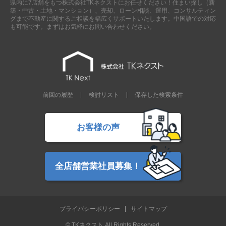
県内に7店舗をもつ株式会社TKネクストにお任せください！住まい探し（新
現地販売会情報
築・中古・土地・マンション）、売却、ローン相談、運用、コンサルティン
グまで不動産に関するご相談を幅広くサポートいたします。中国語での対応
千葉本店
松戸支店
成田支店
木更津支店
東京支店
も可能です。まずはお気軽にお問い合わせください。
神奈川支店
沖縄支店
スタッフ紹介
千葉本店
松戸支店
成田支店
木更津支店
東京支店
前回の履歴
検討リスト
保存した検索条件
神奈川支店
沖縄支店
売却査定
会社案内
お客様の声
お問い合わせ
サイトマップ
プライバシーポリシー
全店舗営業社員募集！
物件検索
プライバシーポリシー
サイトマップ
新築一戸建
エリアから探す
© TKネクスト All Rights Reserved.