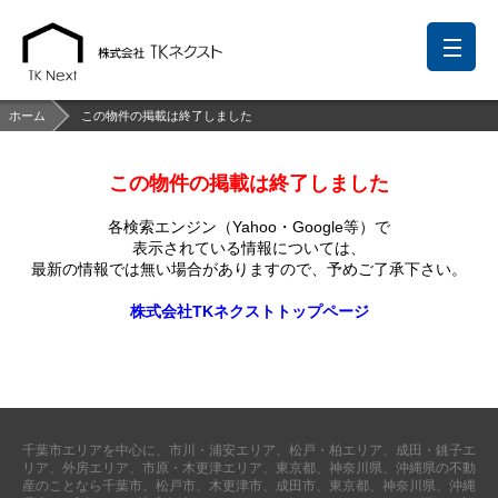
ホーム
この物件の掲載は終了しました
この物件の掲載は終了しました
前回の履歴
検討リスト
保存した検索条件
各検索エンジン（Yahoo・Google等）で
中国語での対応も可能です
表示されている情報については、
最新の情報では無い場合がありますので、
予めご了承下さい。
お問い合わせ
株式会社TKネクストトップページ
営業メールは固くお断りします
お知らせ
千葉本店
松戸支店
成田支店
木更津支店
東京支店
千葉市エリアを中心に、市川・浦安エリア、松戸・柏エリア、成田・銚子エ
神奈川支店
沖縄支店
リア、外房エリア、市原・木更津エリア、東京都、神奈川県、沖縄県の不動
産のことなら千葉市、松戸市、木更津市、成田市、東京都、神奈川県、沖縄