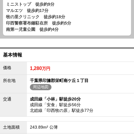
路線から探す
ミニストップ 徒歩約9分
マルエツ 徒歩約17分
中古一戸建
牧の里クリニック 徒歩約18分
エリアから探す
印西警察署布鎌駐在所 徒歩約5分
路線から探す
南第一児童公園 徒歩約4分
マンション
エリアから探す
路線から探す
基本情報
土 地
価格
1,280
万円
エリアから探す
路線から探す
所在地
千葉県印旛郡栄町南ケ丘１丁目
周辺地図
エリアから物件検索
交通
成田線「小林」駅徒歩20分
成田線「安食」駅徒歩56分
松戸･柏方面エリア
北総線「印西牧の原」駅徒歩77分
松戸･柏方面エリアの新築一戸建
松戸･柏方面エリアの中古一戸建
松戸･柏方面エリアのマンション
土地面積
243.89m² 公簿
松戸･柏方面エリアの土地