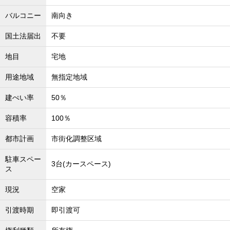
沖縄全域エリア
バルコニー
南向き
沖縄全域エリアの新築一戸建
沖縄全域エリアの中古一戸建
国土法届出
不要
沖縄全域エリアのマンション
沖縄全域エリアの土地
地目
宅地
用途地域
無指定地域
建ぺい率
50％
お客様の声
容積率
100％
都市計画
市街化調整区域
全店舗営業社員募集！
駐車スペー
3台(カースペース)
ス
現況
空家
引渡時期
即引渡可