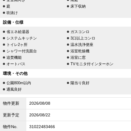
庭
床下収納
吹抜け
設備・仕様
省エネ給湯器
ガスコンロ
システムキッチン
3口以上コンロ
トイレ2ヶ所
温水洗浄便座
シャワー付洗面台
浴室乾燥機
追焚機能
浴室に窓
オートバス
TVモニタ付インターホン
環境・その他
公園800m以内
陽当り良好
通風良好
物件更新
2026/08/08
更新予定
2026/08/22
物件No.
31022483466