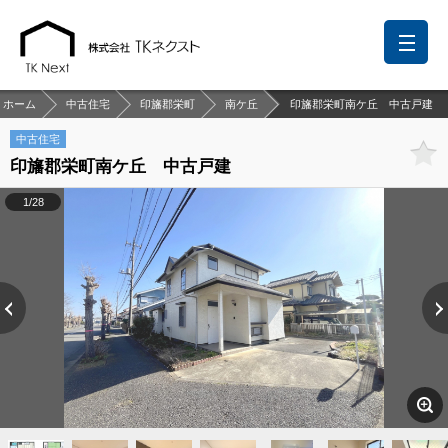
ホーム
中古住宅
印旛郡栄町
南ケ丘
印旛郡栄町南ケ丘 中古戸建
中古住宅
印旛郡栄町南ケ丘 中古戸建
前回の履歴
検討リスト
保存した検索条件
1/28
中国語での対応も可能です
お問い合わせ
営業メールは固くお断りします
お知らせ
千葉本店
松戸支店
成田支店
木更津支店
東京支店
神奈川支店
沖縄支店