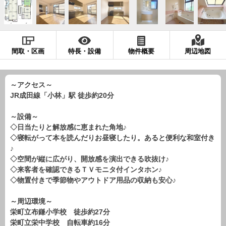
現地販売会情報
千葉本店
松戸支店
成田支店
木更津支店
東京支店
神奈川支店
沖縄支店
間取・区画
特長・設備
物件概要
周辺地図
スタッフ紹介
千葉本店
松戸支店
成田支店
木更津支店
東京支店
～アクセス～
JR成田線「小林」駅 徒歩約20分
神奈川支店
沖縄支店
～設備～
売却査定
会社案内
◇日当たりと解放感に恵まれた角地♪
◇寝転がって本を読んだりお昼寝したり。あると便利な和室付き
お問い合わせ
サイトマップ
♪
◇空間が縦に広がり、開放感を演出できる吹抜け♪
プライバシーポリシー
◇来客者を確認できるＴＶモニタ付インタホン♪
◇物置付きで季節物やアウトドア用品の収納も安心♪
物件検索
～周辺環境～
新築一戸建
栄町立布鎌小学校 徒歩約27分
栄町立栄中学校 自転車約16分
エリアから探す