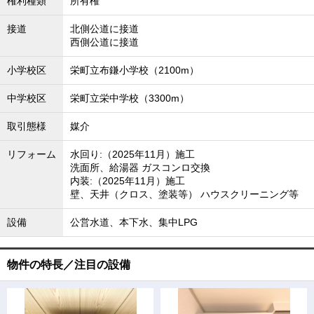
権利種類
所有権
接道
北側公道に接道
西側公道に接道
小学校区
栄町立布鎌小学校（2100m）
中学校区
栄町立栄中学校（3300m）
取引態様
媒介
リフォーム
水回り:（2025年11月）施工
洗面所、給湯器 ガスコンロ交換
内装:（2025年11月）施工
壁、天井（クロス、塗装等） ハウスクリーニング等
設備
公営水道、本下水、集中LPG
物件の特長／注目の設備