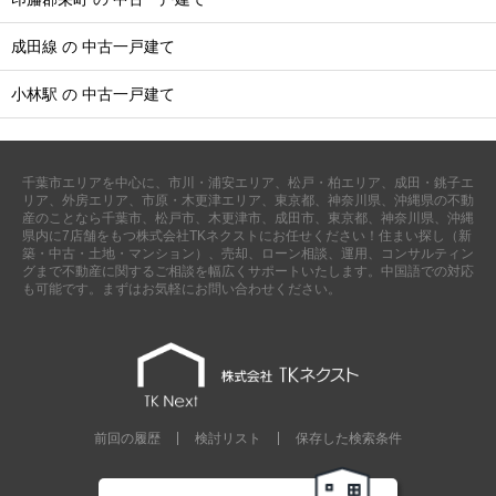
成田線 の 中古一戸建て
小林駅 の 中古一戸建て
千葉市エリアを中心に、市川・浦安エリア、松戸・柏エリア、成田・銚子エ
リア、外房エリア、市原・木更津エリア、東京都、神奈川県、沖縄県の不動
産のことなら千葉市、松戸市、木更津市、成田市、東京都、神奈川県、沖縄
県内に7店舗をもつ株式会社TKネクストにお任せください！住まい探し（新
築・中古・土地・マンション）、売却、ローン相談、運用、コンサルティン
グまで不動産に関するご相談を幅広くサポートいたします。中国語での対応
も可能です。まずはお気軽にお問い合わせください。
前回の履歴
検討リスト
保存した検索条件