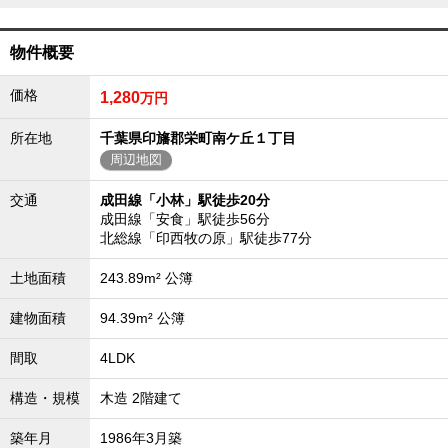
外房エリア
外房エリアの新築一戸建
物件概要
外房エリアの中古一戸建
外房エリアのマンション
価格
1,280
万円
外房エリアの土地
内房エリア
所在地
千葉県印旛郡栄町南ケ丘１丁目
周辺地図
内房エリアの新築一戸建
内房エリアの中古一戸建
内房エリアのマンション
交通
成田線「小林」駅徒歩20分
内房エリアの土地
成田線「安食」駅徒歩56分
北総線「印西牧の原」駅徒歩77分
東京全域エリア
東京全域エリアの新築一戸建
土地面積
243.89m² 公簿
東京全域エリアの中古一戸建
東京全域エリアのマンション
建物面積
94.39m² 公簿
東京全域エリアの土地
神奈川全域エリア
間取
4LDK
神奈川全域エリアの新築一戸建
構造・規模
木造 2階建て
神奈川全域エリアの中古一戸建
神奈川全域エリアのマンション
神奈川全域エリアの土地
築年月
1986年3月築