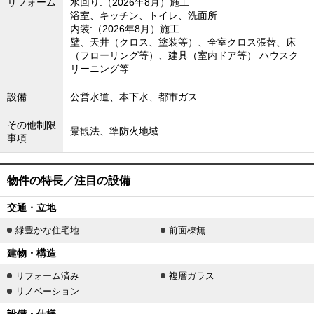
リフォーム
水回り:（2026年8月）施工
浴室、キッチン、トイレ、洗面所
内装:（2026年8月）施工
壁、天井（クロス、塗装等）、全室クロス張替、床
（フローリング等）、建具（室内ドア等） ハウスク
リーニング等
設備
公営水道、本下水、都市ガス
その他制限
景観法、準防火地域
事項
物件の特長／注目の設備
交通・立地
緑豊かな住宅地
前面棟無
建物・構造
リフォーム済み
複層ガラス
リノベーション