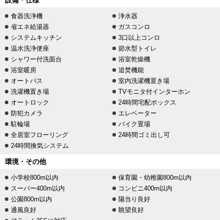
設備・仕様
食器洗浄機
浄水器
省エネ給湯器
ガスコンロ
システムキッチン
3口以上コンロ
温水洗浄便座
節水型トイレ
シャワー付洗面台
浴室乾燥機
浴室暖房
追焚機能
オートバス
室内洗濯機置き場
洗濯機置き場
TVモニタ付インターホン
オートロック
24時間宅配ボックス
防犯カメラ
エレベーター
駐輪場
バイク置場
全居室フローリング
24時間ゴミ出し可
24時間換気システム
環境・その他
小学校800m以内
保育園・幼稚園800m以内
スーパー400m以内
コンビニ400m以内
公園800m以内
陽当り良好
通風良好
眺望良好