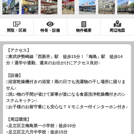
現地販売会情報
千葉本店
松戸支店
成田支店
木更津支店
東京支店
神奈川支店
沖縄支店
間取・区画
特長・設備
物件概要
周辺地図
スタッフ紹介
千葉本店
松戸支店
成田支店
木更津支店
東京支店
【アクセス】
□東武伊勢崎線「西新井」駅 徒歩15分！「梅島」駅 徒歩14
神奈川支店
沖縄支店
分！通学や通勤、週末のお出かけにアクセス良好♪
売却査定
会社案内
【設備】
□浴室乾燥機付きの浴室！雨の日でも洗濯物の干し場所に困りま
お問い合わせ
サイトマップ
せん♪
□洗い物の手間が省けて家事が楽になる食器洗浄乾燥機付きのシ
プライバシーポリシー
ステムキッチン♪
□お子様のお留守番にも安心なＴＶモニター付インターホン付き♪
物件検索
【周辺環境】
新築一戸建
○足立区立梅島第一小学校：徒歩10分
○足立区立六月中学校：徒歩15分
エリアから探す