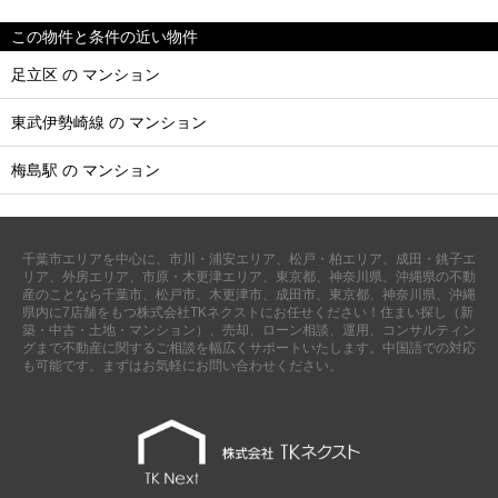
この物件と条件の近い物件
足立区 の マンション
東武伊勢崎線 の マンション
梅島駅 の マンション
千葉市エリアを中心に、市川・浦安エリア、松戸・柏エリア、成田・銚子エ
リア、外房エリア、市原・木更津エリア、東京都、神奈川県、沖縄県の不動
産のことなら千葉市、松戸市、木更津市、成田市、東京都、神奈川県、沖縄
県内に7店舗をもつ株式会社TKネクストにお任せください！住まい探し（新
築・中古・土地・マンション）、売却、ローン相談、運用、コンサルティン
グまで不動産に関するご相談を幅広くサポートいたします。中国語での対応
も可能です。まずはお気軽にお問い合わせください。