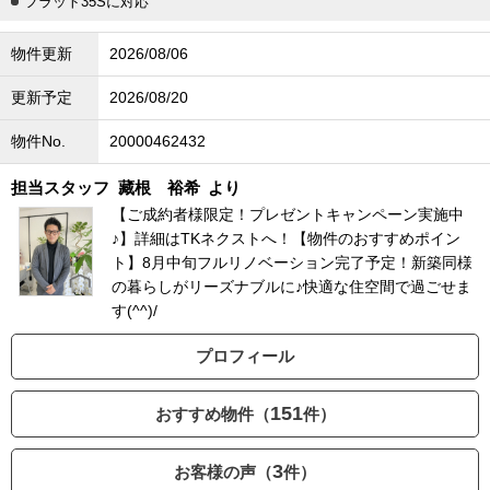
フラット35Sに対応
物件更新
2026/08/06
更新予定
2026/08/20
物件No.
20000462432
担当スタッフ
藏根 裕希
より
【ご成約者様限定！プレゼントキャンペーン実施中
♪】詳細はTKネクストへ！【物件のおすすめポイン
ト】8月中旬フルリノベーション完了予定！新築同様
の暮らしがリーズナブルに♪快適な住空間で過ごせま
す(^^)/
プロフィール
151
おすすめ物件（
件）
3
お客様の声（
件）