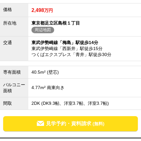
成田･銚子方面エリア
価格
2,498
万円
成田･銚子方面エリアの新築一戸建
成田･銚子方面エリアの中古一戸建
所在地
東京都足立区島根１丁目
成田･銚子方面エリアのマンション
周辺地図
成田･銚子方面エリアの土地
四街道･佐倉･八千代方面エリア
交通
東武伊勢崎線「梅島」駅徒歩14分
東武伊勢崎線「西新井」駅徒歩15分
四街道･佐倉･八千代方面エリアの新築一戸建
つくばエクスプレス「青井」駅徒歩30分
四街道･佐倉･八千代方面エリアの中古一戸建
四街道･佐倉･八千代方面エリアのマンション
四街道･佐倉･八千代方面エリアの土地
専有面積
40.5m² (壁芯)
船橋･市川･浦安方面エリア
バルコニー
船橋･市川･浦安方面エリアの新築一戸建
4.77m² 南東向き
面積
船橋･市川･浦安方面エリアの中古一戸建
船橋･市川･浦安方面エリアのマンション
船橋･市川･浦安方面エリアの土地
間取
2DK (DK9.3帖、洋室3.7帖、洋室3.7帖)
千葉市エリア
千葉市エリアの新築一戸建
見学予約・資料請求
(無料)
千葉市エリアの中古一戸建
千葉市エリアのマンション
千葉市エリアの土地