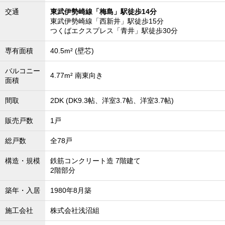
沖縄全域エリア
交通
東武伊勢崎線「梅島」駅徒歩14分
東武伊勢崎線「西新井」駅徒歩15分
沖縄全域エリアの新築一戸建
つくばエクスプレス「青井」駅徒歩30分
沖縄全域エリアの中古一戸建
沖縄全域エリアのマンション
沖縄全域エリアの土地
専有面積
40.5m² (壁芯)
バルコニー
4.77m² 南東向き
面積
お客様の声
間取
2DK (DK9.3帖、洋室3.7帖、洋室3.7帖)
販売戸数
1戸
全店舗営業社員募集！
総戸数
全78戸
構造・規模
鉄筋コンクリート造 7階建て
2階部分
築年・入居
1980年8月築
施工会社
株式会社浅沼組