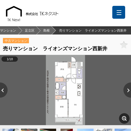
マンション
足立区
島根
売りマンション ライオンズマンション西新井
中古マンション
売りマンション ライオンズマンション西新井
前回の履歴
検討リスト
保存した検索条件
1/18
中国語での対応も可能です
お問い合わせ
営業メールは固くお断りします
お知らせ
千葉本店
松戸支店
成田支店
木更津支店
東京支店
神奈川支店
沖縄支店