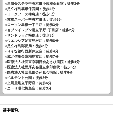
路線から探す
○星風会ステラ中央本町小規模保育室：徒歩3分
○足立梅島雲母保育園：徒歩4分
中古一戸建
○ヨークフーズ梅島店：徒歩3分
エリアから探す
○業務スーパー中央本町店：徒歩6分
路線から探す
○ローソン島根一丁目店：徒歩3分
○セブンイレブン足立平野1丁目店：徒歩2分
マンション
○サンドラッグ梅島店：徒歩3分
エリアから探す
○ウエルシア足立島根店：徒歩8分
路線から探す
○足立梅島郵便局：徒歩5分
土 地
○りそな銀行西新井支店：徒歩4分
○城北信用金庫梅島支店：徒歩7分
エリアから探す
○医療法人社団東京朝日会あさひ病院：徒歩4分
路線から探す
○医療法人社団厚友会足立東部病院：徒歩5分
○医療法人社団苑風会苑風会病院：徒歩6分
○ベルモント公園：徒歩8分
エリアから物件検索
○上州屋足立平野店：徒歩6分
○ニトリ環七梅島店：徒歩3分
松戸･柏方面エリア
松戸･柏方面エリアの新築一戸建
松戸･柏方面エリアの中古一戸建
松戸･柏方面エリアのマンション
基本情報
松戸･柏方面エリアの土地