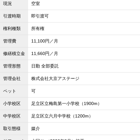
現況
空室
引渡時期
即引渡可
権利種類
所有権
管理費
11,100円／月
修繕積立金
11,660円／月
管理形態
日勤 全部委託
管理会社
株式会社大京アステージ
ペット
可
小学校区
足立区立梅島第一小学校（1900m）
中学校区
足立区立六月中学校（1200m）
取引態様
媒介