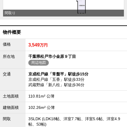
外房エリア
間取り
外房エリアの新築一戸建
外房エリアの中古一戸建
外房エリアのマンション
外房エリアの土地
物件概要
内房エリア
価格
3,549
万円
内房エリアの新築一戸建
内房エリアの中古一戸建
内房エリアのマンション
所在地
千葉県松戸市小金原９丁目
内房エリアの土地
周辺地図
東京全域エリア
交通
京成松戸線「常盤平」駅徒歩15分
東京全域エリアの新築一戸建
京成松戸線「五香」駅徒歩33分
東京全域エリアの中古一戸建
武蔵野線「新八柱」駅徒歩36分
東京全域エリアのマンション
東京全域エリアの土地
土地面積
110.81m² 公簿
神奈川全域エリア
建物面積
102.26m² 公簿
神奈川全域エリアの新築一戸建
神奈川全域エリアの中古一戸建
間取
3SLDK (LDK18帖、洋室7.7帖、洋室5.6帖、洋室4.9
神奈川全域エリアのマンション
神奈川全域エリアの土地
帖、S3帖)