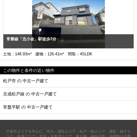
常磐線「北小金」駅徒歩7分
土地：148.93m² 建物：126.41m² 間取：4SLDK
この物件と条件の近い物件
松戸市 の 中古一戸建て
京成松戸線 の 中古一戸建て
常盤平駅 の 中古一戸建て
千葉市エリアを中心に、市川・浦安エリア、松戸・柏エリア、成田・銚子エ
リア、外房エリア、市原・木更津エリア、東京都、神奈川県、沖縄県の不動