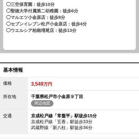
路線から探す
◯三空保育園：徒歩10分
◯聖徳大学付属第二幼稚園：徒歩6分
中古一戸建
◯マルエツ小金原店：徒歩9分
エリアから探す
◯セブンイレブン松戸小金原店：徒歩4分
路線から探す
◯ウエルシア柏南増尾店：徒歩13分
マンション
エリアから探す
路線から探す
土 地
基本情報
エリアから探す
路線から探す
価格
3,549
万円
所在地
千葉県松戸市小金原９丁目
エリアから物件検索
周辺地図
松戸･柏方面エリア
交通
京成松戸線「常盤平」駅徒歩15分
松戸･柏方面エリアの新築一戸建
京成松戸線「五香」駅徒歩33分
松戸･柏方面エリアの中古一戸建
武蔵野線「新八柱」駅徒歩36分
松戸･柏方面エリアのマンション
松戸･柏方面エリアの土地