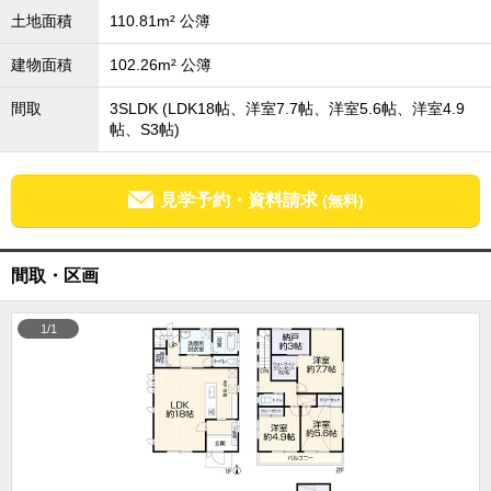
土地面積
110.81m² 公簿
成田･銚子方面エリア
成田･銚子方面エリアの新築一戸建
建物面積
102.26m² 公簿
成田･銚子方面エリアの中古一戸建
成田･銚子方面エリアのマンション
間取
3SLDK (LDK18帖、洋室7.7帖、洋室5.6帖、洋室4.9
成田･銚子方面エリアの土地
帖、S3帖)
四街道･佐倉･八千代方面エリア
四街道･佐倉･八千代方面エリアの新築一戸建
四街道･佐倉･八千代方面エリアの中古一戸建
見学予約・資料請求
(無料)
四街道･佐倉･八千代方面エリアのマンション
四街道･佐倉･八千代方面エリアの土地
船橋･市川･浦安方面エリア
間取・区画
船橋･市川･浦安方面エリアの新築一戸建
船橋･市川･浦安方面エリアの中古一戸建
1/1
船橋･市川･浦安方面エリアのマンション
船橋･市川･浦安方面エリアの土地
千葉市エリア
千葉市エリアの新築一戸建
千葉市エリアの中古一戸建
千葉市エリアのマンション
千葉市エリアの土地