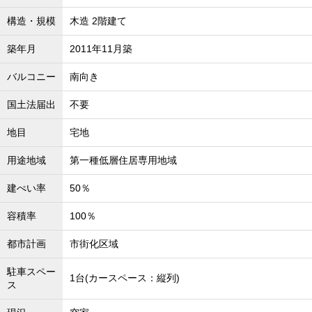
沖縄全域エリア
構造・規模
木造 2階建て
沖縄全域エリアの新築一戸建
沖縄全域エリアの中古一戸建
築年月
2011年11月築
沖縄全域エリアのマンション
沖縄全域エリアの土地
バルコニー
南向き
国土法届出
不要
地目
宅地
お客様の声
用途地域
第一種低層住居専用地域
建ぺい率
50％
全店舗営業社員募集！
容積率
100％
都市計画
市街化区域
駐車スペー
1台(カースペース：縦列)
ス