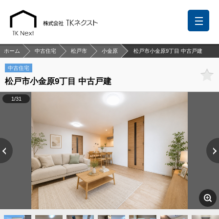
ホーム
中古住宅
松戸市
小金原
松戸市小金原9丁目 中古戸建
中古住宅
松戸市小金原9丁目 中古戸建
前回の履歴
検討リスト
保存した検索条件
1/31
中国語での対応も可能です
お問い合わせ
営業メールは固くお断りします
お知らせ
千葉本店
松戸支店
成田支店
木更津支店
東京支店
神奈川支店
沖縄支店