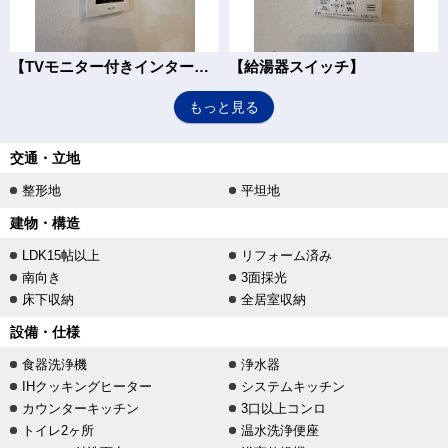
【TVモニター付きインターフォン】
【給湯器スイッチ】
もっと見る
交通・立地
整形地
平坦地
建物・構造
LDK15帖以上
リフォーム済み
南向き
3面採光
床下収納
全居室収納
設備・仕様
食器洗浄機
浄水器
IHクッキングヒーター
システムキッチン
カウンターキッチン
3口以上コンロ
トイレ2ヶ所
温水洗浄便座