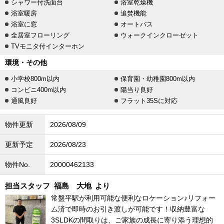
シャワー付洗面台
浴室乾燥機
浴室暖房
追焚機能
浴室に窓
オートバス
全居室フローリング
ウォークインクローゼット
TVモニタ付インターホン
環境・その他
小学校800m以内
保育園・幼稚園800m以内
コンビニ400m以内
陽当り良好
通風良好
フラット35Sに対応
物件更新
2026/08/09
更新予定
2026/08/23
物件No.
20000462133
担当スタッフ
福島 大地
より
常盤平駅が利用可能な便利なロケーション♪リフォー
ム済で即時のお引き渡しが可能です！収納豊富な
3SLDKの間取りは、ご家族の成長に寄り添う理想的