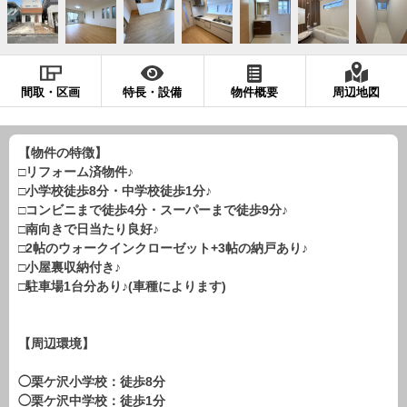
現地販売会情報
千葉本店
松戸支店
成田支店
木更津支店
東京支店
神奈川支店
沖縄支店
間取・区画
特長・設備
物件概要
周辺地図
スタッフ紹介
千葉本店
松戸支店
成田支店
木更津支店
東京支店
【物件の特徴】
□リフォーム済物件♪
神奈川支店
沖縄支店
□小学校徒歩8分・中学校徒歩1分♪
□コンビニまで徒歩4分・スーパーまで徒歩9分♪
売却査定
会社案内
□南向きで日当たり良好♪
□2帖のウォークインクローゼット+3帖の納戸あり♪
お問い合わせ
サイトマップ
□小屋裏収納付き♪
□駐車場1台分あり♪(車種によります)
プライバシーポリシー
【周辺環境】
物件検索
新築一戸建
◯栗ケ沢小学校：徒歩8分
◯栗ケ沢中学校：徒歩1分
エリアから探す