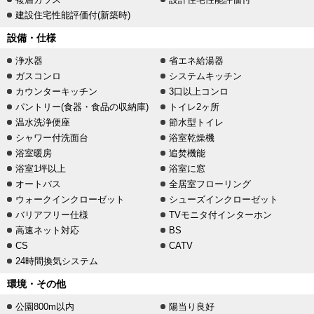
建設住宅性能評価付(新築時)
設備・仕様
浄水器
省エネ給湯器
ガスコンロ
システムキッチン
カウンターキッチン
3口以上コンロ
パントリー(食器・食品の収納庫)
トイレ2ヶ所
温水洗浄便座
節水型トイレ
シャワー付洗面台
浴室乾燥機
浴室暖房
追焚機能
浴室1坪以上
浴室に窓
オートバス
全居室フローリング
ウォークインクローゼット
シューズインクローゼット
バリアフリー仕様
TVモニタ付インターホン
高速ネット対応
BS
CS
CATV
24時間換気システム
環境・その他
公園800m以内
陽当り良好