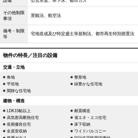
設備
公営水道、本下水、都市ガス
その他制限
景観法、航空法
事項
備考・制限
宅地造成及び特定盛土等規制法、都市再生特別措置法
等
物件の特長／注目の設備
交通・立地
角地
整形地
平坦地
緑豊かな住宅地
閑静な住宅地
建物・構造
LDK15帖以上
耐震構造
高気密高断熱住宅
省エネ・エコ住宅
長期優良住宅
床下収納
全居室収納
ワイドバルコニー
複層ガラス
設計住宅性能評価付