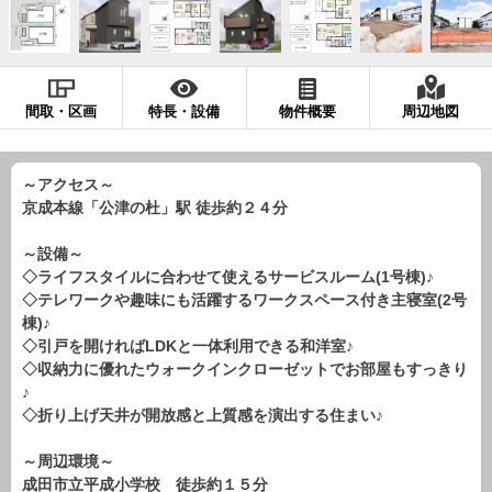
現地販売会情報
千葉本店
松戸支店
成田支店
木更津支店
東京支店
神奈川支店
沖縄支店
間取・区画
特長・設備
物件概要
周辺地図
スタッフ紹介
千葉本店
松戸支店
成田支店
木更津支店
東京支店
～アクセス～
京成本線「公津の杜」駅 徒歩約２４分
神奈川支店
沖縄支店
～設備～
売却査定
会社案内
◇ライフスタイルに合わせて使えるサービスルーム(1号棟)♪
◇テレワークや趣味にも活躍するワークスペース付き主寝室(2号
お問い合わせ
サイトマップ
棟)♪
◇引戸を開ければLDKと一体利用できる和洋室♪
プライバシーポリシー
◇収納力に優れたウォークインクローゼットでお部屋もすっきり
♪
◇折り上げ天井が開放感と上質感を演出する住まい♪
物件検索
新築一戸建
～周辺環境～
成田市立平成小学校 徒歩約１５分
エリアから探す