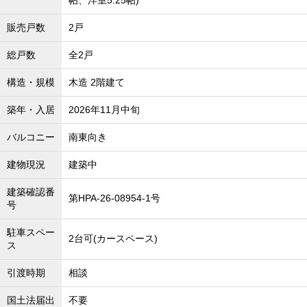
帖、洋室5.25帖)
販売戸数
2戸
総戸数
全2戸
構造・規模
木造 2階建て
築年・入居
2026年11月中旬
バルコニー
南東向き
建物現況
建築中
建築確認番
第HPA-26-08954-1号
号
駐車スペー
2台可(カースペース)
ス
引渡時期
相談
国土法届出
不要