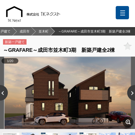
一戸建て
成田市
並木町
～GRAFARE～成田市並木町3期 新築戸建全2棟
新築一戸建て
～GRAFARE～成田市並木町3期 新築戸建全2棟
前回の履歴
検討リスト
保存した検索条件
1/20
中国語での対応も可能です
お問い合わせ
営業メールは固くお断りします
お知らせ
千葉本店
松戸支店
成田支店
木更津支店
東京支店
神奈川支店
沖縄支店