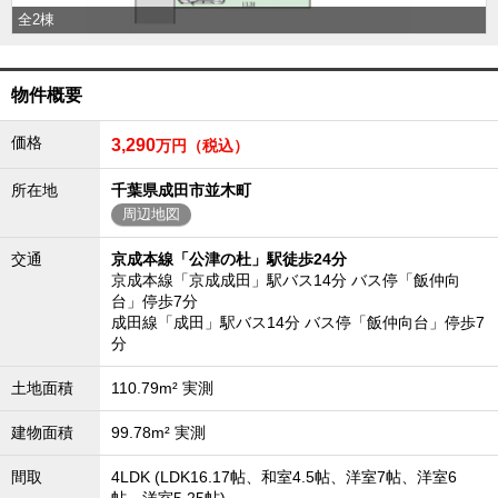
全2棟
沖縄全域エリア
沖縄全域エリアの新築一戸建
沖縄全域エリアの中古一戸建
沖縄全域エリアのマンション
物件概要
沖縄全域エリアの土地
価格
3,290
万円（税込）
所在地
千葉県成田市並木町
周辺地図
お客様の声
交通
京成本線「公津の杜」駅徒歩24分
京成本線「京成成田」駅バス14分 バス停「飯仲向
全店舗営業社員募集！
台」停歩7分
成田線「成田」駅バス14分 バス停「飯仲向台」停歩7
分
土地面積
110.79m² 実測
建物面積
99.78m² 実測
間取
4LDK (LDK16.17帖、和室4.5帖、洋室7帖、洋室6