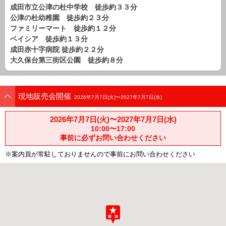
路線から探す
成田市立公津の杜中学校 徒歩約３３分
公津の杜幼稚園 徒歩約２３分
中古一戸建
ファミリーマート 徒歩約１２分
エリアから探す
ベイシア 徒歩約１３分
路線から探す
成田赤十字病院 徒歩約２２分
大久保台第三街区公園 徒歩約８分
マンション
エリアから探す
路線から探す
現地販売会開催
2026年7月7日(火)〜2027年7月7日(水)
土 地
エリアから探す
2026年7月7日(火)〜2027年7月7日(水)
路線から探す
10:00〜17:00
事前に必ずお問い合わせください
※案内員が常駐しておりませんので事前にお問い合わせください
エリアから物件検索
松戸･柏方面エリア
松戸･柏方面エリアの新築一戸建
松戸･柏方面エリアの中古一戸建
松戸･柏方面エリアのマンション
松戸･柏方面エリアの土地