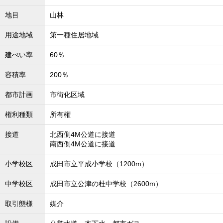
地目
山林
用途地域
第一種住居地域
建ぺい率
60％
容積率
200％
都市計画
市街化区域
権利種類
所有権
接道
北西側4M公道に接道
南西側4M公道に接道
小学校区
成田市立平成小学校（1200m）
中学校区
成田市立公津の杜中学校（2600m）
取引態様
媒介