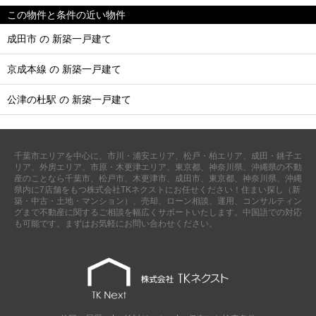
この物件と条件の近い物件
成田市 の 新築一戸建て
京成本線 の 新築一戸建て
公津の杜駅 の 新築一戸建て
千葉市エリアを中心に、市川・浦安エリア、松戸・柏エリア、成田・銚子エ
リア、外房エリア、市原・木更津エリア、東京都、神奈川県、沖縄県の不動
産のことなら千葉市、松戸市、木更津市、成田市、東京都、神奈川県、沖縄
県内に7店舗をもつ株式会社TKネクストにお任せください！住まい探し（新
築・中古・土地・マンション）、売却、ローン相談、運用、コンサルティン
グまで不動産に関するご相談を幅広くサポートいたします。中国語での対応
も可能です。まずはお気軽にお問い合わせください。