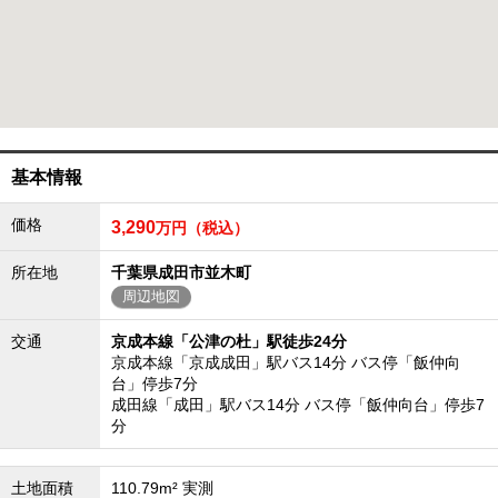
成田･銚子方面エリア
成田･銚子方面エリアの新築一戸建
成田･銚子方面エリアの中古一戸建
成田･銚子方面エリアのマンション
成田･銚子方面エリアの土地
四街道･佐倉･八千代方面エリア
基本情報
四街道･佐倉･八千代方面エリアの新築一戸建
四街道･佐倉･八千代方面エリアの中古一戸建
四街道･佐倉･八千代方面エリアのマンション
価格
3,290
万円（税込）
四街道･佐倉･八千代方面エリアの土地
船橋･市川･浦安方面エリア
所在地
千葉県成田市並木町
周辺地図
船橋･市川･浦安方面エリアの新築一戸建
船橋･市川･浦安方面エリアの中古一戸建
交通
京成本線「公津の杜」駅徒歩24分
船橋･市川･浦安方面エリアのマンション
船橋･市川･浦安方面エリアの土地
京成本線「京成成田」駅バス14分 バス停「飯仲向
台」停歩7分
千葉市エリア
成田線「成田」駅バス14分 バス停「飯仲向台」停歩7
分
千葉市エリアの新築一戸建
千葉市エリアの中古一戸建
千葉市エリアのマンション
千葉市エリアの土地
土地面積
110.79m² 実測