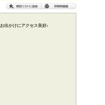
お出かけにアクセス良好♪
土 地
エリアから探す
路線から探す
船橋･市川･浦安方面エリア