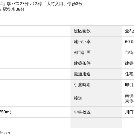
口」駅バス27分 バス停「大竹入口」停歩3分
」駅徒歩36分
総区画数
全3
建ぺい率
60％
都市計画
市街
建築条件
建築
最適用途
住宅
引渡時期
即引
南側
接道
東側
50m）
中学校区
川口
市ガス