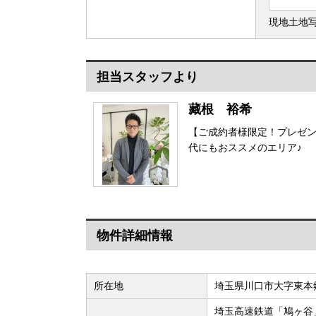
現地土地
担当スタッフより
藏根 裕希
【ご成約者様限定！プレゼン
代にもおススメのエリア♪
物件詳細情報
所在地
埼玉県川口市大字東本
埼玉高速鉄道「鳩ヶ谷