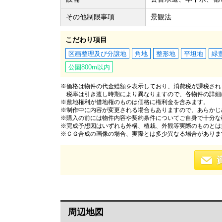
その他制限事項
景観法
こだわり項目
区画整理及び分譲地
角地
整形地
平坦地
緑
公園800m以内
※価格は物件の代金総額を表示しており、消費税が課税される
税率は引き渡し時期により異なりますので、各物件の詳細
※敷地権利が借地権のものは価格に権利金を含みます。
※制作中に内容が変更される場合もありますので、あらかじ
※購入の前には物件内容や契約条件についてご自身で十分な
※完成予想図はいずれも外構、植栽、外観等実際のものとは
※ＣＧ合成の画像の場合、実際とは多少異なる場合がありま
周辺地図