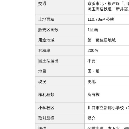
交通
京浜東北・根岸線「川
埼玉高速鉄道「新井宿
土地面積
110.78m² 公簿
販売区画数
1区画
用途地域
第一種住居地域
容積率
200％
国土法届出
不要
地目
田・畑
現況
更地
権利種類
所有権
小学校区
川口市立新郷小学校（7
取引態様
媒介
設備
公営水道、本下水、都