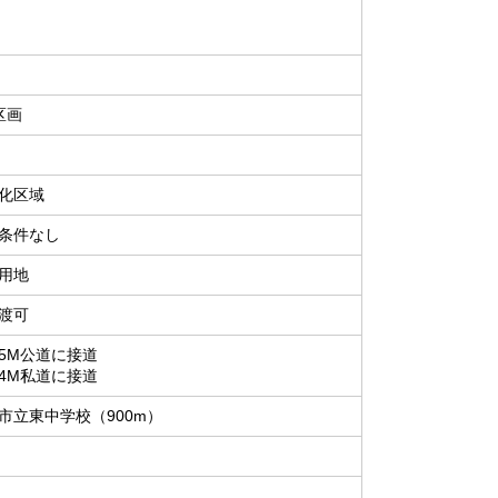
区画
化区域
条件なし
用地
渡可
5M公道に接道
4M私道に接道
市立東中学校（900m）