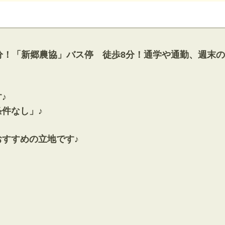
神奈川支店
沖縄支店
分！「新郷農協」バス停 徒歩8分！通学や通勤、週末の
♪
件なし」♪
マンション
おすすめの立地です♪
探す
エリアから探す
す
路線から探す
方面エリア
四街道･佐倉･八千代方面エリア