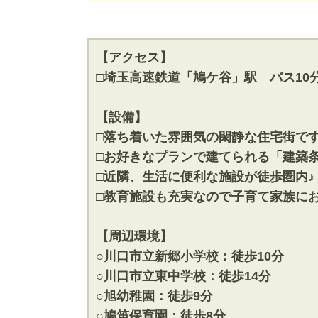
神奈川支店
神奈川支店
沖縄支店
沖縄支店
【アクセス】
□埼玉高速鉄道「鳩ケ谷」駅 バス10
【設備】
□落ち着いた雰囲気の閑静な住宅街です
物件検索
□お好きなプランで建てられる「建築条
□近隣、生活に便利な施設が徒歩圏内♪
新築一戸建
中古一戸建
□教育施設も充実なので子育て家族に
エリアから探す
エリアから
路線から探す
路線から探
【周辺環境】
○川口市立新郷小学校：徒歩10分
○川口市立東中学校：徒歩14分
エリアから物件検索
○旭幼稚園：徒歩9分
松戸･柏方面エリア
成田･銚子
○鳩笛保育園：徒歩8分