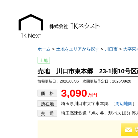
ホーム
土地をエリアから探す
川口市
大字東
土地
売地 川口市東本郷 23-1期10号区
お知らせ
現地販売会情報
情報更新日：2026/08/06 次回更新予定日：2026/08/20
3,090
千葉本店
千葉本店
価 格
万円
松戸支店
松戸支店
埼玉県川口市大字東本郷
［
周辺地図
］
所在地
成田支店
成田支店
埼玉高速鉄道「鳩ヶ谷」駅バス10分 停
交 通
木更津支店
木更津支店
東京支店
東京支店