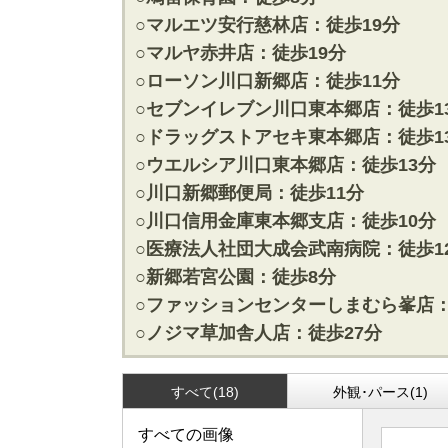
松戸･柏方面エリアの新築一戸建
成田･銚子
○マルエツ安行慈林店：徒歩19分
松戸･柏方面エリアの中古一戸建
成田･銚子
○マルヤ赤井店：徒歩19分
松戸･柏方面エリアのマンション
成田･銚子
○ローソン川口新郷店：徒歩11分
松戸･柏方面エリアの土地
成田･銚子
○セブンイレブン川口東本郷店：徒歩1
○ドラッグストアセキ東本郷店：徒歩1
千葉市エリア
外房エリア
○ウエルシア川口東本郷店：徒歩13分
千葉市エリアの新築一戸建
外房エリア
○川口新郷郵便局：徒歩11分
千葉市エリアの中古一戸建
外房エリア
千葉市エリアのマンション
外房エリア
○川口信用金庫東本郷支店：徒歩10分
千葉市エリアの土地
外房エリア
○医療法人社団大成会武南病院：徒歩1
○新郷若宮公園：徒歩8分
神奈川全域エリア
沖縄全域エ
○ファッションセンターしまむら峯店：
神奈川全域エリアの新築一戸建
沖縄全域エ
○ノジマ草加舎人店：徒歩27分
神奈川全域エリアの中古一戸建
沖縄全域エ
神奈川全域エリアのマンション
沖縄全域エ
神奈川全域エリアの土地
沖縄全域エ
すべて(18)
外観･パース(1)
すべての画像