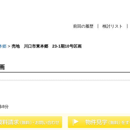
前回の履歴
検討リスト
前回の履歴
検討リスト
保存した検
本郷
売地 川口市東本郷 23-1期10号区画
画
スタッフ紹介
売却査定
千葉本店
会社案内
松戸支店
お問い合わせ
成田支店
歩8分
サイトマップ
木更津支店
プライバシーポリシー
東京支店