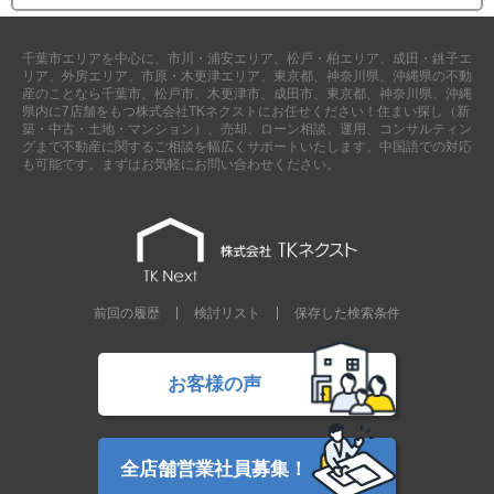
外房エリア
外房エリアの新築一戸建
千葉市エリアを中心に、市川・浦安エリア、松戸・柏エリア、成田・銚子エ
外房エリアの中古一戸建
リア、外房エリア、市原・木更津エリア、東京都、神奈川県、沖縄県の不動
外房エリアのマンション
産のことなら千葉市、松戸市、木更津市、成田市、東京都、神奈川県、沖縄
外房エリアの土地
県内に7店舗をもつ株式会社TKネクストにお任せください！住まい探し（新
築・中古・土地・マンション）、売却、ローン相談、運用、コンサルティン
内房エリア
グまで不動産に関するご相談を幅広くサポートいたします。中国語での対応
も可能です。まずはお気軽にお問い合わせください。
内房エリアの新築一戸建
内房エリアの中古一戸建
内房エリアのマンション
内房エリアの土地
東京全域エリア
東京全域エリアの新築一戸建
前回の履歴
検討リスト
保存した検索条件
東京全域エリアの中古一戸建
東京全域エリアのマンション
東京全域エリアの土地
お客様の声
神奈川全域エリア
神奈川全域エリアの新築一戸建
神奈川全域エリアの中古一戸建
神奈川全域エリアのマンション
全店舗営業社員募集！
神奈川全域エリアの土地