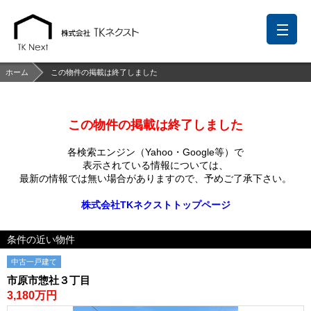
ホーム
この物件の掲載は終了しました
この物件の掲載は終了しました
前回の履歴
検討リスト
保存した検索条件
各検索エンジン（Yahoo・Google等）で
中国語での対応も可能です
表示されている情報については、
最新の情報では無い場合がありますので、
予めご了承下さい。
お問い合わせ
株式会社TKネクストトップページ
営業メールは固くお断りします
条件の近い物件
お知らせ
中古一戸建て
千葉本店
松戸支店
成田支店
木更津支店
東京支店
市原市惣社３丁目
神奈川支店
沖縄支店
3,180万円