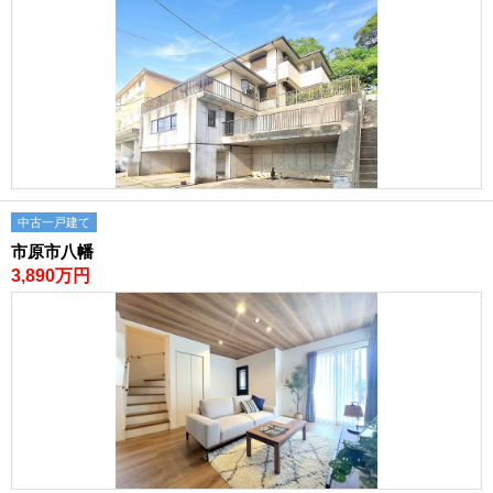
現地販売会情報
千葉本店
松戸支店
成田支店
木更津支店
東京支店
神奈川支店
沖縄支店
スタッフ紹介
千葉本店
松戸支店
成田支店
木更津支店
東京支店
神奈川支店
沖縄支店
中古一戸建て
市原市八幡
売却査定
会社案内
3,890万円
お問い合わせ
サイトマップ
プライバシーポリシー
物件検索
新築一戸建
エリアから探す