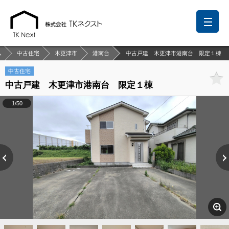
ム
中古住宅
木更津市
港南台
中古戸建 木更津市港南台 限定１棟
中古住宅
中古戸建 木更津市港南台 限定１棟
前回の履歴
検討リスト
保存した検索条件
1/50
中国語での対応も可能です
お問い合わせ
営業メールは固くお断りします
お知らせ
千葉本店
松戸支店
成田支店
木更津支店
東京支店
神奈川支店
沖縄支店