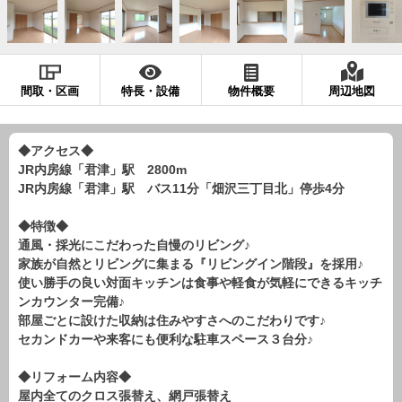
現地販売会情報
千葉本店
松戸支店
成田支店
木更津支店
東京支店
神奈川支店
沖縄支店
間取・区画
特長・設備
物件概要
周辺地図
スタッフ紹介
千葉本店
松戸支店
成田支店
木更津支店
東京支店
◆アクセス◆
JR内房線「君津」駅 2800m
神奈川支店
沖縄支店
JR内房線「君津」駅 バス11分「畑沢三丁目北」停歩4分
売却査定
会社案内
◆特徴◆
通風・採光にこだわった自慢のリビング♪
お問い合わせ
サイトマップ
家族が自然とリビングに集まる『リビングイン階段』を採用♪
使い勝手の良い対面キッチンは食事や軽食が気軽にできるキッチ
プライバシーポリシー
ンカウンター完備♪
部屋ごとに設けた収納は住みやすさへのこだわりです♪
セカンドカーや来客にも便利な駐車スペース３台分♪
物件検索
新築一戸建
◆リフォーム内容◆
屋内全てのクロス張替え、網戸張替え
エリアから探す