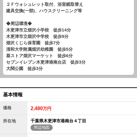
路線から探す
２Ｆウォシュレット取付、浴室鏡取替え
建具交換(一部)、ハウスクリーニング等
中古一戸建
エリアから探す
◆周辺環境◆
路線から探す
木更津市立畑沢小学校 徒歩14分
木更津市立畑沢中学校 徒歩9分
マンション
畑沢くじら保育園 徒歩7分
エリアから探す
清和大学附属畑沢幼稚園 徒歩5分
路線から探す
葵ストア畑沢マーケット 徒歩6分
土 地
セブンイレブン木更津港南台店 徒歩3分
大関公園 徒歩3分
エリアから探す
路線から探す
基本情報
エリアから物件検索
価格
2,480
万円
松戸･柏方面エリア
松戸･柏方面エリアの新築一戸建
所在地
千葉県木更津市港南台４丁目
松戸･柏方面エリアの中古一戸建
周辺地図
松戸･柏方面エリアのマンション
松戸･柏方面エリアの土地