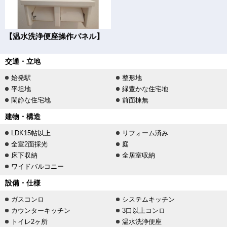
【温水洗浄便座操作パネル】
交通・立地
始発駅
整形地
平坦地
緑豊かな住宅地
閑静な住宅地
前面棟無
建物・構造
LDK15帖以上
リフォーム済み
全室2面採光
庭
床下収納
全居室収納
ワイドバルコニー
設備・仕様
ガスコンロ
システムキッチン
カウンターキッチン
3口以上コンロ
トイレ2ヶ所
温水洗浄便座