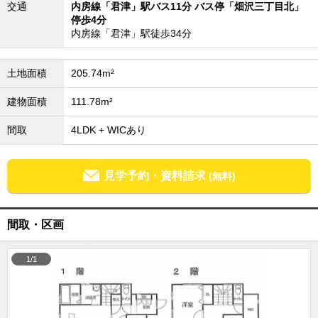
交通
内房線「君津」駅バス11分 バス停「畑沢三丁目北」
成田･銚子方面エリア
停歩4分
内房線「君津」駅徒歩34分
成田･銚子方面エリアの新築一戸建
成田･銚子方面エリアの中古一戸建
成田･銚子方面エリアのマンション
成田･銚子方面エリアの土地
土地面積
205.74m²
四街道･佐倉･八千代方面エリア
建物面積
111.78m²
四街道･佐倉･八千代方面エリアの新築一戸建
四街道･佐倉･八千代方面エリアの中古一戸建
間取
4LDK + WICあり
四街道･佐倉･八千代方面エリアのマンション
四街道･佐倉･八千代方面エリアの土地
船橋･市川･浦安方面エリア
見学予約・資料請求
(無料)
船橋･市川･浦安方面エリアの新築一戸建
船橋･市川･浦安方面エリアの中古一戸建
船橋･市川･浦安方面エリアのマンション
間取・区画
船橋･市川･浦安方面エリアの土地
千葉市エリア
1/1
千葉市エリアの新築一戸建
千葉市エリアの中古一戸建
千葉市エリアのマンション
千葉市エリアの土地