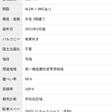
沖縄全域エリア
間取
4LDK + WICあり
沖縄全域エリアの新築一戸建
沖縄全域エリアの中古一戸建
構造・規模
木造 2階建て
沖縄全域エリアのマンション
沖縄全域エリアの土地
築年月
2011年3月築
バルコニー
南東向き
お客様の声
国土法届出
不要
地目
宅地
全店舗営業社員募集！
用途地域
第一種低層住居専用地域
建ぺい率
50％
容積率
100％
都市計画
市街化区域
駐車スペー
3台以上(カースペース：並列)