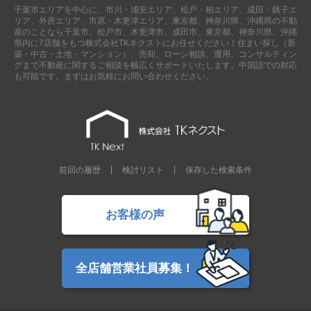
千葉市エリアを中心に、市川・浦安エリア、松戸・柏エリア、成田・銚子エ
リア、外房エリア、市原・木更津エリア、東京都、神奈川県、沖縄県の不動
産のことなら千葉市、松戸市、木更津市、成田市、東京都、神奈川県、沖縄
県内に7店舗をもつ株式会社TKネクストにお任せください！住まい探し（新
築・中古・土地・マンション）、売却、ローン相談、運用、コンサルティン
グまで不動産に関するご相談を幅広くサポートいたします。中国語での対応
も可能です。まずはお気軽にお問い合わせください。
前回の履歴
検討リスト
保存した検索条件
お客様の声
全店舗営業社員募集！