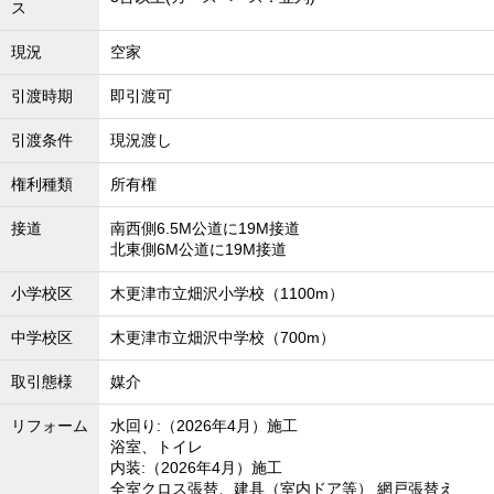
ス
現況
空家
引渡時期
即引渡可
引渡条件
現況渡し
権利種類
所有権
接道
南西側6.5M公道に19M接道
北東側6M公道に19M接道
小学校区
木更津市立畑沢小学校（1100m）
中学校区
木更津市立畑沢中学校（700m）
取引態様
媒介
リフォーム
水回り:（2026年4月）施工
浴室、トイレ
内装:（2026年4月）施工
全室クロス張替、建具（室内ドア等） 網戸張替え