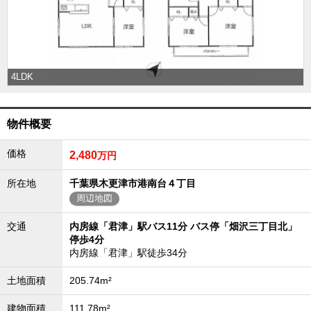
外房エリア
外房エリアの新築一戸建
外房エリアの中古一戸建
外房エリアのマンション
外房エリアの土地
4LDK
内房エリア
内房エリアの新築一戸建
物件概要
内房エリアの中古一戸建
内房エリアのマンション
内房エリアの土地
価格
2,480
万円
東京全域エリア
所在地
千葉県木更津市港南台４丁目
東京全域エリアの新築一戸建
周辺地図
東京全域エリアの中古一戸建
東京全域エリアのマンション
東京全域エリアの土地
交通
内房線「君津」駅バス11分 バス停「畑沢三丁目北」
停歩4分
神奈川全域エリア
内房線「君津」駅徒歩34分
神奈川全域エリアの新築一戸建
神奈川全域エリアの中古一戸建
土地面積
205.74m²
神奈川全域エリアのマンション
神奈川全域エリアの土地
建物面積
111.78m²