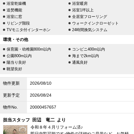
浴室乾燥機
浴室暖房
追焚機能
浴室1坪以上
浴室に窓
全居室フローリング
リビング階段
ウォークインクローゼット
TVモニタ付インターホン
24時間換気システム
環境・その他
保育園・幼稚園800m以内
コンビニ400m以内
公園800m以内
海まで2km以内
陽当り良好
通風良好
眺望良好
物件更新
2026/08/10
更新予定
2026/08/24
物件No.
20000457657
担当スタッフ
田辺 竜二
より
令和８年４月リフォーム済♪
即日内覧可能です♪物件の詳細やご見学など、お気軽