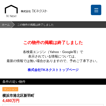
ホーム
この物件の掲載は終了しました
この物件の掲載は終了しました
前回の履歴
検討リスト
保存した検索条件
各検索エンジン（Yahoo・Google等）で
中国語での対応も可能です
表示されている情報については、
最新の情報では無い場合がありますので、
予めご了承下さい。
お問い合わせ
株式会社TKネクストトップページ
営業メールは固くお断りします
条件の近い物件
お知らせ
マンション
千葉本店
松戸支店
成田支店
木更津支店
東京支店
横浜市港北区新羽町
神奈川支店
沖縄支店
4,480万円