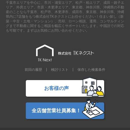
千葉市エリアを中心に、市川・浦安エリア、松戸・柏エリア、成田・銚子エ
外房エリア
リア、外房エリア、市原・木更津エリア、東京都、神奈川県、沖縄県の不動
産のことなら千葉市、松戸市、木更津市、成田市、東京都、神奈川県、沖縄
外房エリアの新築一戸建
県内に7店舗をもつ株式会社TKネクストにお任せください！住まい探し（新
外房エリアの中古一戸建
築・中古・土地・マンション）、売却、ローン相談、運用、コンサルティン
外房エリアのマンション
グまで不動産に関するご相談を幅広くサポートいたします。中国語での対応
外房エリアの土地
も可能です。まずはお気軽にお問い合わせください。
内房エリア
内房エリアの新築一戸建
内房エリアの中古一戸建
内房エリアのマンション
内房エリアの土地
前回の履歴
検討リスト
保存した検索条件
東京全域エリア
東京全域エリアの新築一戸建
東京全域エリアの中古一戸建
お客様の声
東京全域エリアのマンション
東京全域エリアの土地
神奈川全域エリア
全店舗営業社員募集！
神奈川全域エリアの新築一戸建
神奈川全域エリアの中古一戸建
神奈川全域エリアのマンション
神奈川全域エリアの土地