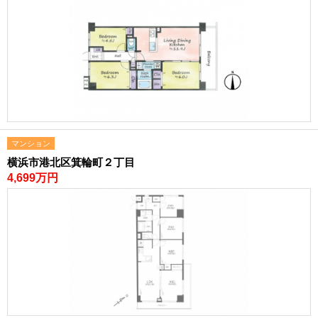
現地販売会情報
千葉本店
松戸支店
成田支店
木更津支店
東京支店
神奈川支店
沖縄支店
スタッフ紹介
千葉本店
松戸支店
成田支店
木更津支店
東京支店
神奈川支店
沖縄支店
マンション
横浜市港北区箕輪町２丁目
売却査定
会社案内
4,699万円
お問い合わせ
サイトマップ
プライバシーポリシー
物件検索
新築一戸建
エリアから探す