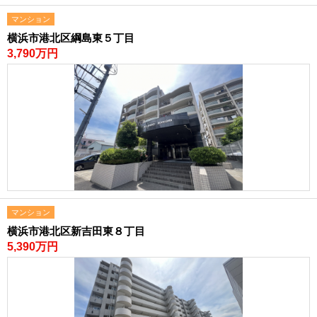
路線から探す
マンション
中古一戸建
横浜市港北区綱島東５丁目
3,790万円
エリアから探す
路線から探す
マンション
エリアから探す
路線から探す
土 地
エリアから探す
路線から探す
マンション
エリアから物件検索
横浜市港北区新吉田東８丁目
5,390万円
松戸･柏方面エリア
松戸･柏方面エリアの新築一戸建
松戸･柏方面エリアの中古一戸建
松戸･柏方面エリアのマンション
松戸･柏方面エリアの土地