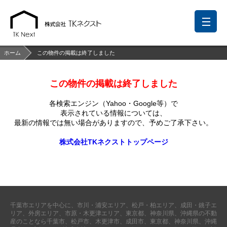
ホーム
この物件の掲載は終了しました
この物件の掲載は終了しました
前回の履歴
検討リスト
保存した検索条件
各検索エンジン（Yahoo・Google等）で
中国語での対応も可能です
表示されている情報については、
最新の情報では無い場合がありますので、
予めご了承下さい。
お問い合わせ
株式会社TKネクストトップページ
営業メールは固くお断りします
お知らせ
千葉本店
松戸支店
成田支店
木更津支店
東京支店
千葉市エリアを中心に、市川・浦安エリア、松戸・柏エリア、成田・銚子エ
神奈川支店
沖縄支店
リア、外房エリア、市原・木更津エリア、東京都、神奈川県、沖縄県の不動
産のことなら千葉市、松戸市、木更津市、成田市、東京都、神奈川県、沖縄