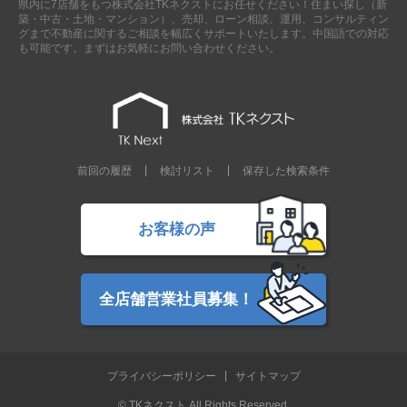
県内に7店舗をもつ株式会社TKネクストにお任せください！住まい探し（新
現地販売会情報
築・中古・土地・マンション）、売却、ローン相談、運用、コンサルティン
グまで不動産に関するご相談を幅広くサポートいたします。中国語での対応
千葉本店
松戸支店
成田支店
木更津支店
東京支店
も可能です。まずはお気軽にお問い合わせください。
神奈川支店
沖縄支店
スタッフ紹介
千葉本店
松戸支店
成田支店
木更津支店
東京支店
前回の履歴
検討リスト
保存した検索条件
神奈川支店
沖縄支店
売却査定
会社案内
お客様の声
お問い合わせ
サイトマップ
プライバシーポリシー
全店舗営業社員募集！
物件検索
プライバシーポリシー
サイトマップ
新築一戸建
エリアから探す
© TKネクスト All Rights Reserved.